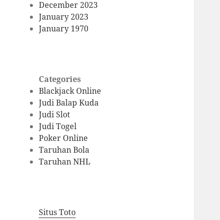
December 2023
January 2023
January 1970
Categories
Blackjack Online
Judi Balap Kuda
Judi Slot
Judi Togel
Poker Online
Taruhan Bola
Taruhan NHL
Situs Toto