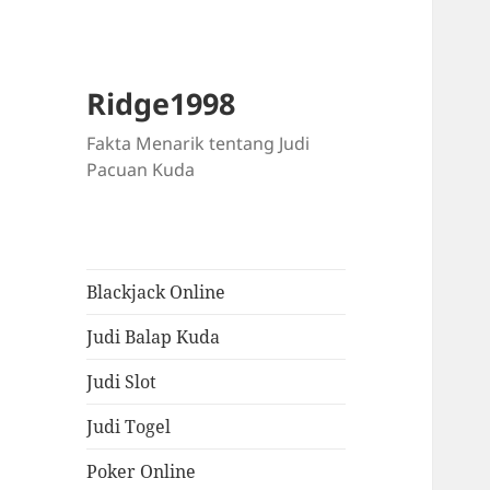
Ridge1998
Fakta Menarik tentang Judi
Pacuan Kuda
Blackjack Online
Judi Balap Kuda
Judi Slot
Judi Togel
Poker Online