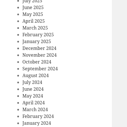
July 2025
June 2025
May 2025
April 2025
March 2025
February 2025
January 2025
December 2024
November 2024
October 2024
September 2024
August 2024
July 2024
June 2024
May 2024
April 2024
March 2024
February 2024
January 2024