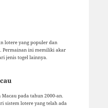
n lotere yang populer dan
 Permainan ini memiliki akar
i jenis togel lainnya.
acau
h Macau pada tahun 2000-an.
ri sistem lotere yang telah ada