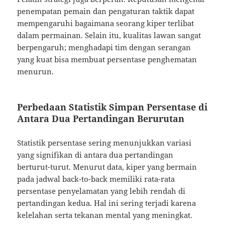
penempatan pemain dan pengaturan taktik dapat
mempengaruhi bagaimana seorang kiper terlibat
dalam permainan. Selain itu, kualitas lawan sangat
berpengaruh; menghadapi tim dengan serangan
yang kuat bisa membuat persentase penghematan
menurun.
Perbedaan Statistik Simpan Persentase di
Antara Dua Pertandingan Berurutan
Statistik persentase sering menunjukkan variasi
yang signifikan di antara dua pertandingan
berturut-turut. Menurut data, kiper yang bermain
pada jadwal back-to-back memiliki rata-rata
persentase penyelamatan yang lebih rendah di
pertandingan kedua. Hal ini sering terjadi karena
kelelahan serta tekanan mental yang meningkat.