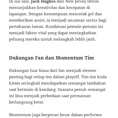
Di sisi lain,
Jack Hughes
dari New Jersey Devils
menunjukkan kreativitas dan kecepatan di
lapangan. Dengan kemampuan mencetak gol dan
memberikan assist, ia menjadi ancaman serius bagi
pertahanan lawan. Kombinasi pemain-pemain ini
menjadi faktor vital yang dapat meningkatkan
peluang mereka untuk melangkah lebih jauh.
Dukungan Fan dan Momentum Tim
Dukungan luar biasa dari fan menjadi elemen
penting bagi setiap tim dalam playoff. Tim-tim kuda
hitam seringkali mendapatkan semangat tambahan
saat bermain di kandang. Suasana penuh semangat
ini bisa menjadi perbedaan saat permainan
berlangsung ketat.
Momentum juga berperan besar dalam performa