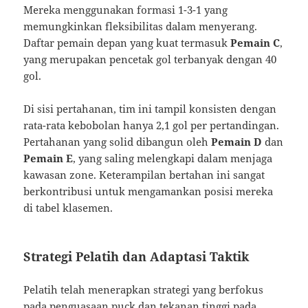
Mereka menggunakan formasi 1-3-1 yang
memungkinkan fleksibilitas dalam menyerang.
Daftar pemain depan yang kuat termasuk
Pemain C
,
yang merupakan pencetak gol terbanyak dengan 40
gol.
Di sisi pertahanan, tim ini tampil konsisten dengan
rata-rata kebobolan hanya 2,1 gol per pertandingan.
Pertahanan yang solid dibangun oleh
Pemain D
dan
Pemain E
, yang saling melengkapi dalam menjaga
kawasan zone. Keterampilan bertahan ini sangat
berkontribusi untuk mengamankan posisi mereka
di tabel klasemen.
Strategi Pelatih dan Adaptasi Taktik
Pelatih telah menerapkan strategi yang berfokus
pada penguasaan puck dan tekanan tinggi pada