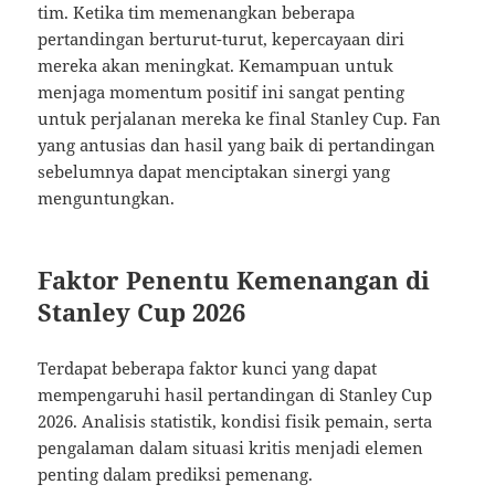
tim. Ketika tim memenangkan beberapa
pertandingan berturut-turut, kepercayaan diri
mereka akan meningkat. Kemampuan untuk
menjaga momentum positif ini sangat penting
untuk perjalanan mereka ke final Stanley Cup. Fan
yang antusias dan hasil yang baik di pertandingan
sebelumnya dapat menciptakan sinergi yang
menguntungkan.
Faktor Penentu Kemenangan di
Stanley Cup 2026
Terdapat beberapa faktor kunci yang dapat
mempengaruhi hasil pertandingan di Stanley Cup
2026. Analisis statistik, kondisi fisik pemain, serta
pengalaman dalam situasi kritis menjadi elemen
penting dalam prediksi pemenang.