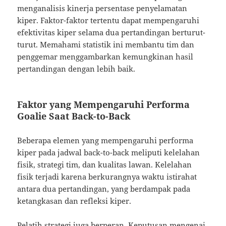
menganalisis kinerja persentase penyelamatan
kiper. Faktor-faktor tertentu dapat mempengaruhi
efektivitas kiper selama dua pertandingan berturut-
turut. Memahami statistik ini membantu tim dan
penggemar menggambarkan kemungkinan hasil
pertandingan dengan lebih baik.
Faktor yang Mempengaruhi Performa
Goalie Saat Back-to-Back
Beberapa elemen yang mempengaruhi performa
kiper pada jadwal back-to-back meliputi kelelahan
fisik, strategi tim, dan kualitas lawan. Kelelahan
fisik terjadi karena berkurangnya waktu istirahat
antara dua pertandingan, yang berdampak pada
ketangkasan dan refleksi kiper.
Pelatih strategi juga berperan. Keputusan mengenai