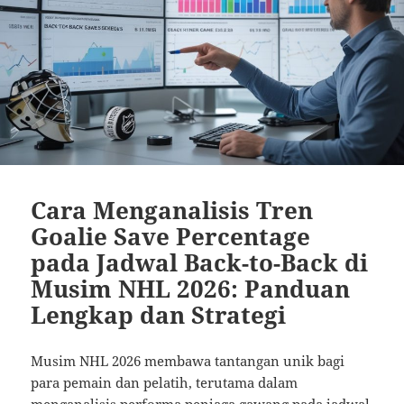
Cara Menganalisis Tren
Goalie Save Percentage
pada Jadwal Back-to-Back di
Musim NHL 2026: Panduan
Lengkap dan Strategi
Musim NHL 2026 membawa tantangan unik bagi
para pemain dan pelatih, terutama dalam
menganalisis performa penjaga gawang pada jadwal