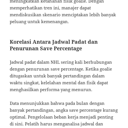
meningkatkan ketahanan fisik goalie. Dengan
memperhatikan tren ini, manajer dapat
mendiskusikan skenario menciptakan lebih banyak
peluang untuk kemenangan.
Korelasi Antara Jadwal Padat dan
Penurunan Save Percentage
Jadwal padat dalam NHL sering kali berhubungan
dengan penurunan save percentage. Ketika goalie
ditugaskan untuk banyak pertandingan dalam
waktu singkat, kelelahan mental dan fisik dapat
menghasilkan performa yang menurun.
Data menunjukkan bahwa pada bulan dengan
banyak pertandingan, angka save percentage kurang
optimal. Pengelolaan beban kerja menjadi penting
di sini. Pelatih harus menganalisa jadwal dan