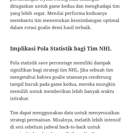
ditugaskan untuk game kedua dan menghadapi tim
yang lebih segar. Menilai performa keduanya
membantu tim menemukan keseimbangan optimal
dalam rotasi goalie demi hasil terbaik.
Implikasi Pola Statistik bagi Tim NHL
Pola statistik save percentage memiliki dampak
signifikan bagi strategi tim NHL. Jika sebuah tim
mengetahui bahwa goalie utamanya cenderung
tampil buruk pada game kedua, mereka mungkin
memilih untuk memberikan lebih banyak waktu
istirahat.
Tim dapat menggunakan data untuk menyesuaikan
strategi permainan. Misalnya, melatih lebih intensif
di sesi sebelum jadwal back-to-back untuk