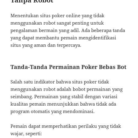
Menentukan situs poker online yang tidak
menggunakan robot sangat penting untuk
pengalaman bermain yang adil. Ada beberapa tanda
yang dapat membantu pemain mengidentifikasi
situs yang aman dan terpercaya.
Tanda-Tanda Permainan Poker Bebas Bot
Salah satu indikator bahwa situs poker tidak
menggunakan robot adalah bobot permainan yang
seimbang. Permainan yang stabil dengan variasi
kualitas pemain menunjukkan bahwa tidak ada
program otomatis yang mendominasi.
Pemain dapat memperhatikan perilaku yang tidak
wajar, seperti: