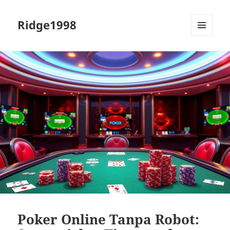
Ridge1998
MENU
AND
WIDGETS
Poker Online Tanpa Robot: