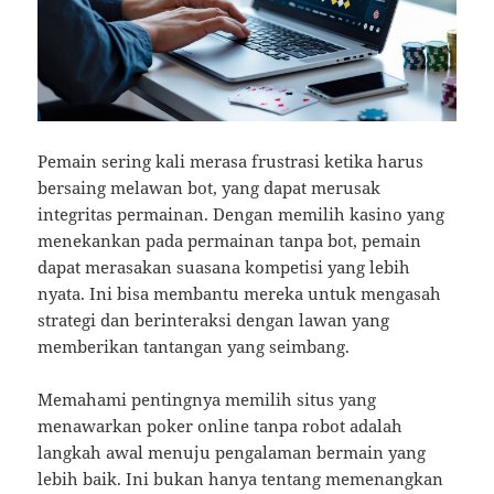
Pemain sering kali merasa frustrasi ketika harus
bersaing melawan bot, yang dapat merusak
integritas permainan. Dengan memilih kasino yang
menekankan pada permainan tanpa bot, pemain
dapat merasakan suasana kompetisi yang lebih
nyata. Ini bisa membantu mereka untuk mengasah
strategi dan berinteraksi dengan lawan yang
memberikan tantangan yang seimbang.
Memahami pentingnya memilih situs yang
menawarkan poker online tanpa robot adalah
langkah awal menuju pengalaman bermain yang
lebih baik. Ini bukan hanya tentang memenangkan