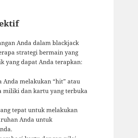
ektif
ngan Anda dalam blackjack
erapa strategi bermain yang
nik yang dapat Anda terapkan:
a Anda melakukan “hit” atau
 miliki dan kartu yang terbuka
yang tepat untuk melakukan
aruhan Anda untuk
nda.