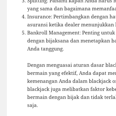
Splitting: Pahami kapan Anda harus 
yang sama dan bagaimana memanfaat
Insurance: Pertimbangkan dengan ha
asuransi ketika dealer menunjukkan 
Bankroll Management: Penting untu
dengan bijaksana dan menetapkan ba
Anda tanggung.
Dengan menguasai aturan dasar blac
bermain yang efektif, Anda dapat m
kemenangan Anda dalam blackjack o
blackjack juga melibatkan faktor keb
bermain dengan bijak dan tidak terla
saja.