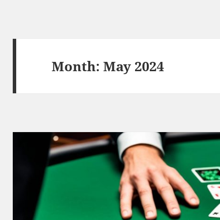
Month:
May 2024