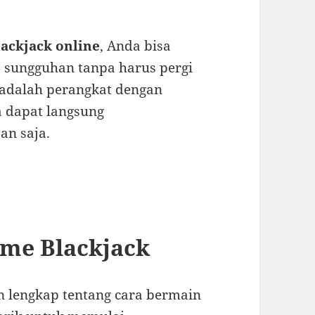
ackjack online
, Anda bisa
o sungguhan tanpa harus pergi
adalah perangkat dengan
a dapat langsung
an saja.
me Blackjack
 lengkap tentang cara bermain