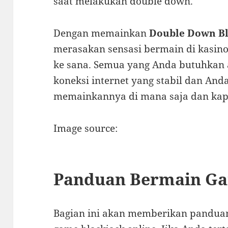
saat melakukan double down.
Dengan memainkan
Double Down Bl
merasakan sensasi bermain di kasin
ke sana. Semua yang Anda butuhkan 
koneksi internet yang stabil dan And
memainkannya di mana saja dan kap
Image source:
Panduan Bermain Ga
Bagian ini akan memberikan panduan