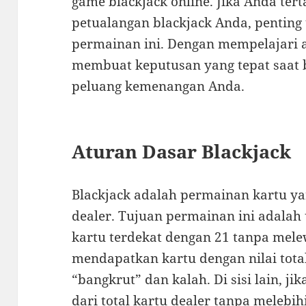
game blackjack online. Jika Anda ter
petualangan blackjack Anda, pentin
permainan ini. Dengan mempelajari 
membuat keputusan yang tepat saat
peluang kemenangan Anda.
Aturan Dasar Blackjack
Blackjack adalah permainan kartu y
dealer. Tujuan permainan ini adala
kartu terdekat dengan 21 tanpa mele
mendapatkan kartu dengan nilai total
“bangkrut” dan kalah. Di sisi lain, jik
dari total kartu dealer tanpa meleb