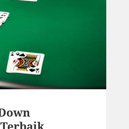
 Down
 Terbaik