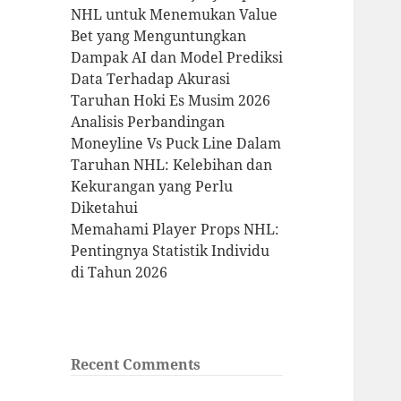
NHL untuk Menemukan Value
Bet yang Menguntungkan
Dampak AI dan Model Prediksi
Data Terhadap Akurasi
Taruhan Hoki Es Musim 2026
Analisis Perbandingan
Moneyline Vs Puck Line Dalam
Taruhan NHL: Kelebihan dan
Kekurangan yang Perlu
Diketahui
Memahami Player Props NHL:
Pentingnya Statistik Individu
di Tahun 2026
Recent Comments