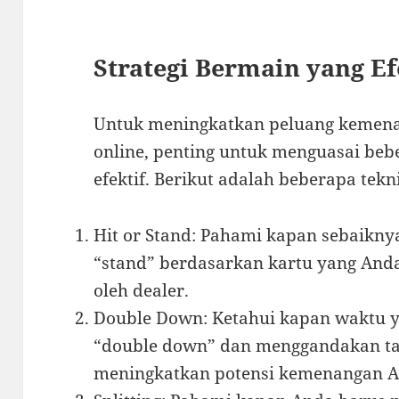
Strategi Bermain yang Ef
Untuk meningkatkan peluang kemena
online, penting untuk menguasai beb
efektif. Berikut adalah beberapa tek
Hit or Stand: Pahami kapan sebaikny
“stand” berdasarkan kartu yang Anda
oleh dealer.
Double Down: Ketahui kapan waktu 
“double down” dan menggandakan t
meningkatkan potensi kemenangan A