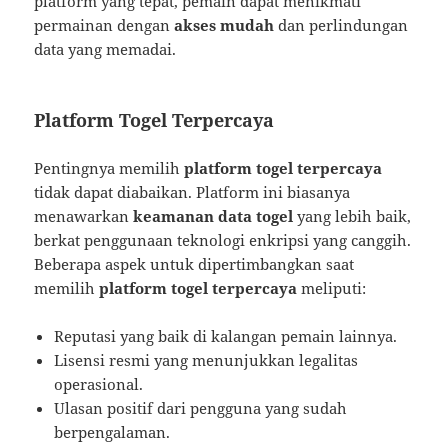
platform yang tepat, pemain dapat menikmati
permainan dengan
akses mudah
dan perlindungan
data yang memadai.
Platform Togel Terpercaya
Pentingnya memilih
platform togel terpercaya
tidak dapat diabaikan. Platform ini biasanya
menawarkan
keamanan data togel
yang lebih baik,
berkat penggunaan teknologi enkripsi yang canggih.
Beberapa aspek untuk dipertimbangkan saat
memilih
platform togel terpercaya
meliputi:
Reputasi yang baik di kalangan pemain lainnya.
Lisensi resmi yang menunjukkan legalitas
operasional.
Ulasan positif dari pengguna yang sudah
berpengalaman.