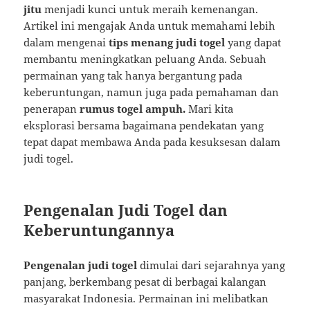
jitu
menjadi kunci untuk meraih kemenangan.
Artikel ini mengajak Anda untuk memahami lebih
dalam mengenai
tips menang judi togel
yang dapat
membantu meningkatkan peluang Anda. Sebuah
permainan yang tak hanya bergantung pada
keberuntungan, namun juga pada pemahaman dan
penerapan
rumus togel ampuh.
Mari kita
eksplorasi bersama bagaimana pendekatan yang
tepat dapat membawa Anda pada kesuksesan dalam
judi togel.
Pengenalan Judi Togel dan
Keberuntungannya
Pengenalan judi togel
dimulai dari sejarahnya yang
panjang, berkembang pesat di berbagai kalangan
masyarakat Indonesia. Permainan ini melibatkan