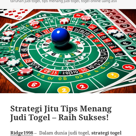
taruhan judi togel
,
tips menang judi togel
,
togel online uang asli
Strategi Jitu Tips Menang
Judi Togel – Raih Sukses!
Ridge1998
– Dalam dunia judi togel,
strategi togel