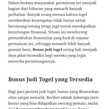
Dalam budaya masyarakat, permainan ini menjadi
bagian dari hiburan yang menarik banyak
perhatian. Banyak orang merasa bahwa togel
memberikan kesempatan tidak hanya untuk
bersenang-senang tetapi juga untuk mendapatkan
keuntungan finansial. Situasi ini mendorong
pertumbuhan komunitas yang kuat di seputar
permainan ini, sehingga menarik lebih banyak
pemain baru.
Bonus judi togel
sering kali menjadi
daya pikat tersendiri bagi mereka yang ingin
mencoba peruntungannya.
Bonus Judi Togel yang Tersedia
Bagi para pecinta judi togel, bonus yang ditawarkan
situs sangat menarik. Berikut adalah beberapa jenis
bonus yang bisa didapatkan seorang pemain, mulai
dari
bonus member baru togel
hingga
bonus