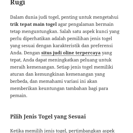
Rugi
Dalam dunia judi togel, penting untuk mengetahui
trik tepat main togel
agar pengalaman bermain
tetap menguntungkan. Salah satu aspek kunci yang
perlu diperhatikan adalah pemilihan jenis togel
yang sesuai dengan karakteristik dan preferensi
Anda. Dengan
situs judi oline terpercaya
yang
tepat, Anda dapat meningkatkan peluang untuk
meraih kemenangan. Setiap jenis togel memiliki
aturan dan kemungkinan kemenangan yang
berbeda, dan memahami variasi ini akan
memberikan keuntungan tambahan bagi para
pemain.
Pilih Jenis Togel yang Sesuai
Ketika memilih jenis togel, pertimbangkan aspek