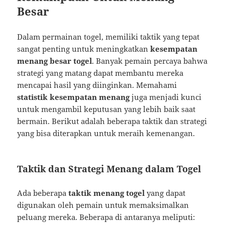
Besar
Dalam permainan togel, memiliki taktik yang tepat
sangat penting untuk meningkatkan
kesempatan
menang besar togel
. Banyak pemain percaya bahwa
strategi yang matang dapat membantu mereka
mencapai hasil yang diinginkan. Memahami
statistik kesempatan menang
juga menjadi kunci
untuk mengambil keputusan yang lebih baik saat
bermain. Berikut adalah beberapa taktik dan strategi
yang bisa diterapkan untuk meraih kemenangan.
Taktik dan Strategi Menang dalam Togel
Ada beberapa
taktik menang togel
yang dapat
digunakan oleh pemain untuk memaksimalkan
peluang mereka. Beberapa di antaranya meliputi: