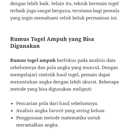
dengan lebih baik. Selain itu, teknik bermain togel
terbaik juga sangat berguna, terutama bagi pemula
yang ingin memahami seluk beluk permainan ini.
Rumus Togel Ampuh yang Bisa
Digunakan
Rumus togel ampuh
berfokus pada analisis data
sebelumnya dan pola angka yang muncul. Dengan
mempelajari statistik hasil togel, pemain dapat
menentukan angka dengan lebih akurat. Beberapa
metode yang bisa digunakan meliputi:
Pencarian pola dari hasil sebelumnya.
Analisis angka favorit yang sering keluar.
Penggunaan metode matematika untuk
meramalkan angka.