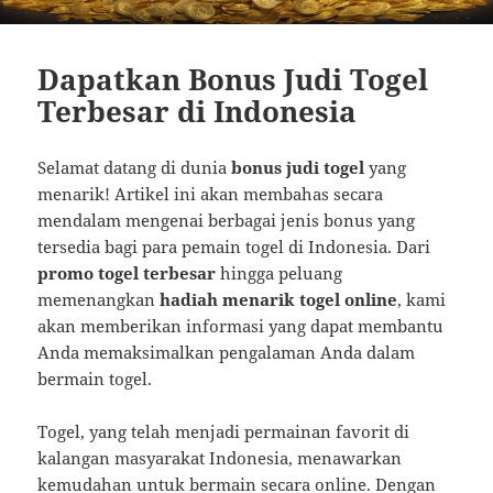
Dapatkan Bonus Judi Togel
Terbesar di Indonesia
Selamat datang di dunia
bonus judi togel
yang
menarik! Artikel ini akan membahas secara
mendalam mengenai berbagai jenis bonus yang
tersedia bagi para pemain togel di Indonesia. Dari
promo togel terbesar
hingga peluang
memenangkan
hadiah menarik togel online
, kami
akan memberikan informasi yang dapat membantu
Anda memaksimalkan pengalaman Anda dalam
bermain togel.
Togel, yang telah menjadi permainan favorit di
kalangan masyarakat Indonesia, menawarkan
kemudahan untuk bermain secara online. Dengan