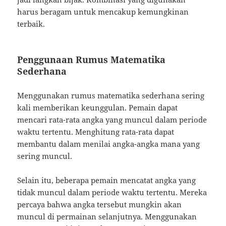
harus beragam untuk mencakup kemungkinan
terbaik.
Penggunaan Rumus Matematika
Sederhana
Menggunakan rumus matematika sederhana sering
kali memberikan keunggulan. Pemain dapat
mencari rata-rata angka yang muncul dalam periode
waktu tertentu. Menghitung rata-rata dapat
membantu dalam menilai angka-angka mana yang
sering muncul.
Selain itu, beberapa pemain mencatat angka yang
tidak muncul dalam periode waktu tertentu. Mereka
percaya bahwa angka tersebut mungkin akan
muncul di permainan selanjutnya. Menggunakan