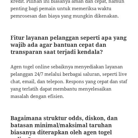
kredit. Pilihan ini biasanya aman dan cepat, namun
penting bagi pemain untuk memeriksa waktu
pemrosesan dan biaya yang mungkin dikenakan.
Fitur layanan pelanggan seperti apa yang
wajib ada agar bantuan cepat dan
transparan saat terjadi kendala?
Agen togel online sebaiknya menyediakan layanan
pelanggan 24/7 melalui berbagai saluran, seperti live
chat, email, dan telepon. Respons yang cepat dan staf
yang terlatih dapat membantu menyelesaikan
masalah dengan efisien.
Bagaimana struktur odds, diskon, dan
batasan minimal/maksimal taruhan
biasanya diterapkan oleh agen togel