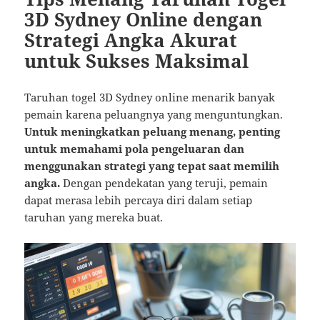
3D Sydney Online dengan
Strategi Angka Akurat
untuk Sukses Maksimal
Taruhan togel 3D Sydney online menarik banyak
pemain karena peluangnya yang menguntungkan.
Untuk meningkatkan peluang menang, penting
untuk memahami pola pengeluaran dan
menggunakan strategi yang tepat saat memilih
angka.
Dengan pendekatan yang teruji, pemain
dapat merasa lebih percaya diri dalam setiap
taruhan yang mereka buat.