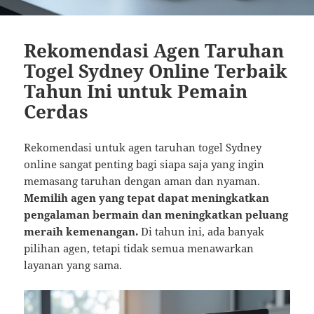
Rekomendasi Agen Taruhan
Togel Sydney Online Terbaik
Tahun Ini untuk Pemain
Cerdas
Rekomendasi untuk agen taruhan togel Sydney
online sangat penting bagi siapa saja yang ingin
memasang taruhan dengan aman dan nyaman.
Memilih agen yang tepat dapat meningkatkan
pengalaman bermain dan meningkatkan peluang
meraih kemenangan.
Di tahun ini, ada banyak
pilihan agen, tetapi tidak semua menawarkan
layanan yang sama.