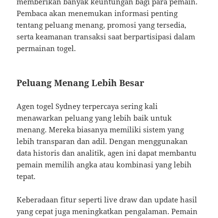
memberikan banyak keuntungan bagi para pemain.
Pembaca akan menemukan informasi penting
tentang peluang menang, promosi yang tersedia,
serta keamanan transaksi saat berpartisipasi dalam
permainan togel.
Peluang Menang Lebih Besar
Agen togel Sydney terpercaya sering kali
menawarkan peluang yang lebih baik untuk
menang. Mereka biasanya memiliki sistem yang
lebih transparan dan adil. Dengan menggunakan
data historis dan analitik, agen ini dapat membantu
pemain memilih angka atau kombinasi yang lebih
tepat.
Keberadaan fitur seperti live draw dan update hasil
yang cepat juga meningkatkan pengalaman. Pemain