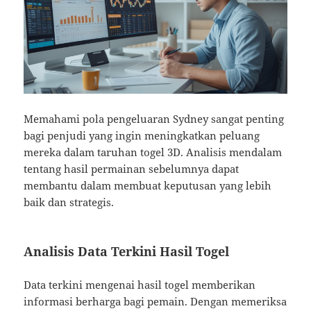
Memahami pola pengeluaran Sydney sangat penting
bagi penjudi yang ingin meningkatkan peluang
mereka dalam taruhan togel 3D. Analisis mendalam
tentang hasil permainan sebelumnya dapat
membantu dalam membuat keputusan yang lebih
baik dan strategis.
Analisis Data Terkini Hasil Togel
Data terkini mengenai hasil togel memberikan
informasi berharga bagi pemain. Dengan memeriksa