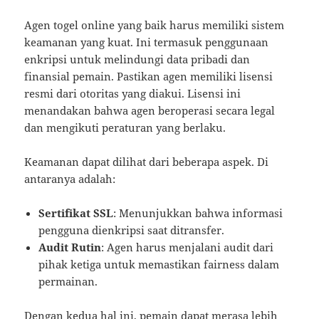
Agen togel online yang baik harus memiliki sistem
keamanan yang kuat. Ini termasuk penggunaan
enkripsi untuk melindungi data pribadi dan
finansial pemain. Pastikan agen memiliki lisensi
resmi dari otoritas yang diakui. Lisensi ini
menandakan bahwa agen beroperasi secara legal
dan mengikuti peraturan yang berlaku.
Keamanan dapat dilihat dari beberapa aspek. Di
antaranya adalah:
Sertifikat SSL
: Menunjukkan bahwa informasi
pengguna dienkripsi saat ditransfer.
Audit Rutin
: Agen harus menjalani audit dari
pihak ketiga untuk memastikan fairness dalam
permainan.
Dengan kedua hal ini, pemain dapat merasa lebih