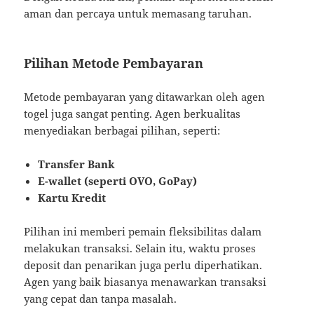
aman dan percaya untuk memasang taruhan.
Pilihan Metode Pembayaran
Metode pembayaran yang ditawarkan oleh agen
togel juga sangat penting. Agen berkualitas
menyediakan berbagai pilihan, seperti:
Transfer Bank
E-wallet (seperti OVO, GoPay)
Kartu Kredit
Pilihan ini memberi pemain fleksibilitas dalam
melakukan transaksi. Selain itu, waktu proses
deposit dan penarikan juga perlu diperhatikan.
Agen yang baik biasanya menawarkan transaksi
yang cepat dan tanpa masalah.