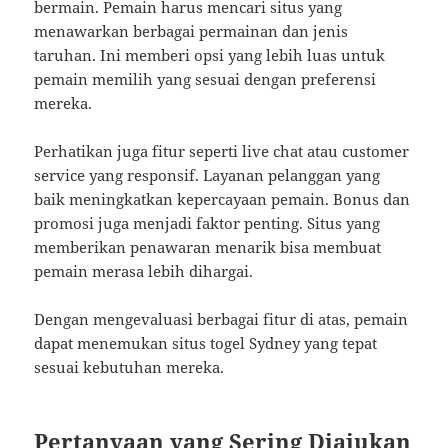
bermain. Pemain harus mencari situs yang
menawarkan berbagai permainan dan jenis
taruhan. Ini memberi opsi yang lebih luas untuk
pemain memilih yang sesuai dengan preferensi
mereka.
Perhatikan juga fitur seperti live chat atau customer
service yang responsif. Layanan pelanggan yang
baik meningkatkan kepercayaan pemain. Bonus dan
promosi juga menjadi faktor penting. Situs yang
memberikan penawaran menarik bisa membuat
pemain merasa lebih dihargai.
Dengan mengevaluasi berbagai fitur di atas, pemain
dapat menemukan situs togel Sydney yang tepat
sesuai kebutuhan mereka.
Pertanyaan yang Sering Diajukan