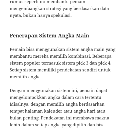
rumus seperti ini membantu pemain
mengembangkan strategi yang berdasarkan data
nyata, bukan hanya spekulasi.
Penerapan Sistem Angka Main
Pemain bisa menggunakan sistem angka main yang
membantu mereka memilih kombinasi. Beberapa
sistem populer termasuk sistem pick 3 dan pick 4.
Setiap sistem memiliki pendekatan sendiri untuk
memilih angka.
Dengan menggunakan sistem ini, pemain dapat
mengelompokkan angka dalam cara tertentu.
Misalnya, dengan memilih angka berdasarkan
tempat halaman kalender atau angka hari atau
bulan penting. Pendekatan ini membawa makna
lebih dalam setiap angka yang dipilih dan bisa