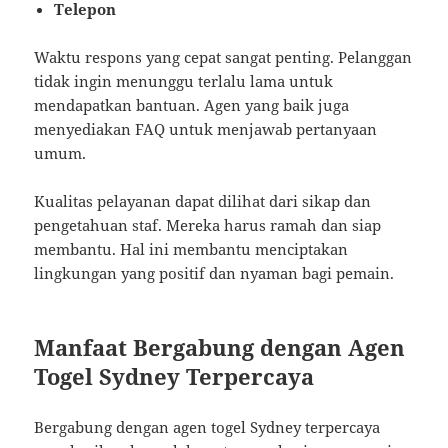
Telepon
Waktu respons yang cepat sangat penting. Pelanggan
tidak ingin menunggu terlalu lama untuk
mendapatkan bantuan. Agen yang baik juga
menyediakan FAQ untuk menjawab pertanyaan
umum.
Kualitas pelayanan dapat dilihat dari sikap dan
pengetahuan staf. Mereka harus ramah dan siap
membantu. Hal ini membantu menciptakan
lingkungan yang positif dan nyaman bagi pemain.
Manfaat Bergabung dengan Agen
Togel Sydney Terpercaya
Bergabung dengan agen togel Sydney terpercaya