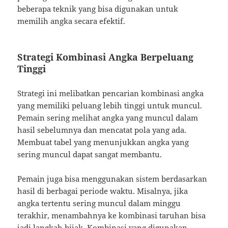
beberapa teknik yang bisa digunakan untuk
memilih angka secara efektif.
Strategi Kombinasi Angka Berpeluang
Tinggi
Strategi ini melibatkan pencarian kombinasi angka
yang memiliki peluang lebih tinggi untuk muncul.
Pemain sering melihat angka yang muncul dalam
hasil sebelumnya dan mencatat pola yang ada.
Membuat tabel yang menunjukkan angka yang
sering muncul dapat sangat membantu.
Pemain juga bisa menggunakan sistem berdasarkan
hasil di berbagai periode waktu. Misalnya, jika
angka tertentu sering muncul dalam minggu
terakhir, menambahnya ke kombinasi taruhan bisa
jadi langkah bijak. Kombinasi yang digunakan