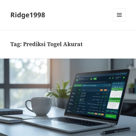
Ridge1998
MENU
AND
WIDGETS
Tag:
Prediksi Togel Akurat