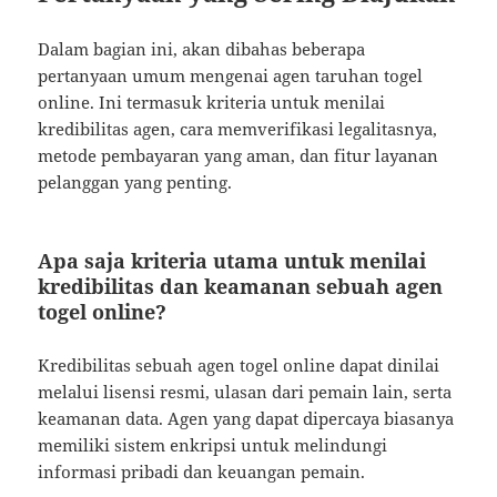
Dalam bagian ini, akan dibahas beberapa
pertanyaan umum mengenai agen taruhan togel
online. Ini termasuk kriteria untuk menilai
kredibilitas agen, cara memverifikasi legalitasnya,
metode pembayaran yang aman, dan fitur layanan
pelanggan yang penting.
Apa saja kriteria utama untuk menilai
kredibilitas dan keamanan sebuah agen
togel online?
Kredibilitas sebuah agen togel online dapat dinilai
melalui lisensi resmi, ulasan dari pemain lain, serta
keamanan data. Agen yang dapat dipercaya biasanya
memiliki sistem enkripsi untuk melindungi
informasi pribadi dan keuangan pemain.