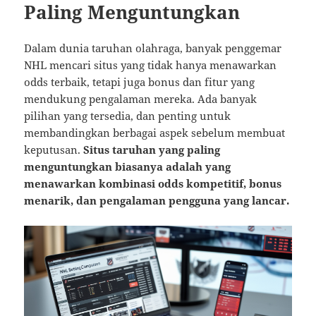
Paling Menguntungkan
Dalam dunia taruhan olahraga, banyak penggemar
NHL mencari situs yang tidak hanya menawarkan
odds terbaik, tetapi juga bonus dan fitur yang
mendukung pengalaman mereka. Ada banyak
pilihan yang tersedia, dan penting untuk
membandingkan berbagai aspek sebelum membuat
keputusan.
Situs taruhan yang paling
menguntungkan biasanya adalah yang
menawarkan kombinasi odds kompetitif, bonus
menarik, dan pengalaman pengguna yang lancar.