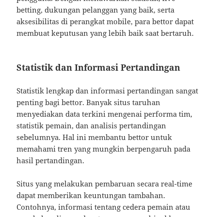
betting, dukungan pelanggan yang baik, serta
aksesibilitas di perangkat mobile, para bettor dapat
membuat keputusan yang lebih baik saat bertaruh.
Statistik dan Informasi Pertandingan
Statistik lengkap dan informasi pertandingan sangat
penting bagi bettor. Banyak situs taruhan
menyediakan data terkini mengenai performa tim,
statistik pemain, dan analisis pertandingan
sebelumnya. Hal ini membantu bettor untuk
memahami tren yang mungkin berpengaruh pada
hasil pertandingan.
Situs yang melakukan pembaruan secara real-time
dapat memberikan keuntungan tambahan.
Contohnya, informasi tentang cedera pemain atau