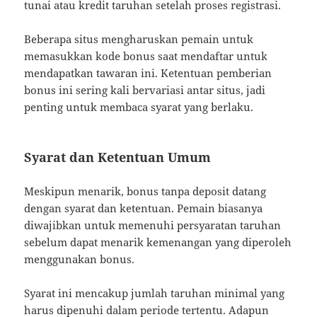
tunai atau kredit taruhan setelah proses registrasi.
Beberapa situs mengharuskan pemain untuk
memasukkan kode bonus saat mendaftar untuk
mendapatkan tawaran ini. Ketentuan pemberian
bonus ini sering kali bervariasi antar situs, jadi
penting untuk membaca syarat yang berlaku.
Syarat dan Ketentuan Umum
Meskipun menarik, bonus tanpa deposit datang
dengan syarat dan ketentuan. Pemain biasanya
diwajibkan untuk memenuhi persyaratan taruhan
sebelum dapat menarik kemenangan yang diperoleh
menggunakan bonus.
Syarat ini mencakup jumlah taruhan minimal yang
harus dipenuhi dalam periode tertentu. Adapun