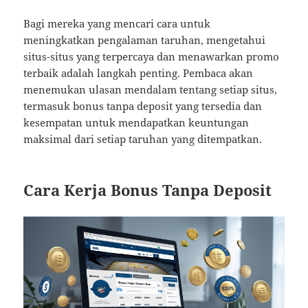
Bagi mereka yang mencari cara untuk
meningkatkan pengalaman taruhan, mengetahui
situs-situs yang terpercaya dan menawarkan promo
terbaik adalah langkah penting. Pembaca akan
menemukan ulasan mendalam tentang setiap situs,
termasuk bonus tanpa deposit yang tersedia dan
kesempatan untuk mendapatkan keuntungan
maksimal dari setiap taruhan yang ditempatkan.
Cara Kerja Bonus Tanpa Deposit