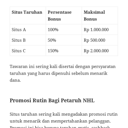
Situs Taruhan
Persentase
Maksimal
Bonus
Bonus
Situs A
100%
Rp 1.000.000
Situs B
50%
Rp 500.000
Situs C
150%
Rp 2.000.000
Tawaran ini sering kali disertai dengan persyaratan
taruhan yang harus dipenuhi sebelum menarik
dana.
Promosi Rutin Bagi Petaruh NHL
Situs taruhan sering kali mengadakan promosi rutin
untuk menarik dan mempertahankan pelanggan.
Promosi ini bisa berupa taruhan gratis, cashback,