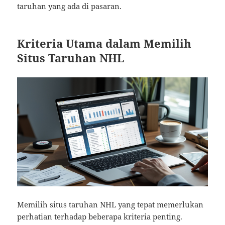
taruhan yang ada di pasaran.
Kriteria Utama dalam Memilih
Situs Taruhan NHL
Memilih situs taruhan NHL yang tepat memerlukan
perhatian terhadap beberapa kriteria penting.