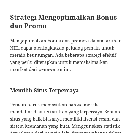
Strategi Mengoptimalkan Bonus
dan Promo
Mengoptimalkan bonus dan promosi dalam taruhan
NHL dapat meningkatkan peluang pemain untuk
meraih keuntungan. Ada beberapa strategi efektif
yang perlu diterapkan untuk memaksimalkan
manfaat dari penawaran ini.
Memilih Situs Terpercaya
Pemain harus memastikan bahwa mereka
mendaftar di situs taruhan yang terpercaya. Sebuah
situs yang baik biasanya memiliki lisensi resmi dan
sistem keamanan yang kuat. Menggunakan statistik
dan ulasan dari pemain lain dapat membantu dalam