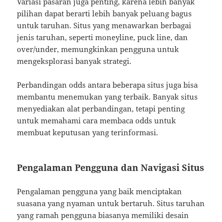
Variasi pasaran juga penting, karena lebih banyak
pilihan dapat berarti lebih banyak peluang bagus
untuk taruhan. Situs yang menawarkan berbagai
jenis taruhan, seperti moneyline, puck line, dan
over/under, memungkinkan pengguna untuk
mengeksplorasi banyak strategi.
Perbandingan odds antara beberapa situs juga bisa
membantu menemukan yang terbaik. Banyak situs
menyediakan alat perbandingan, tetapi penting
untuk memahami cara membaca odds untuk
membuat keputusan yang terinformasi.
Pengalaman Pengguna dan Navigasi Situs
Pengalaman pengguna yang baik menciptakan
suasana yang nyaman untuk bertaruh. Situs taruhan
yang ramah pengguna biasanya memiliki desain