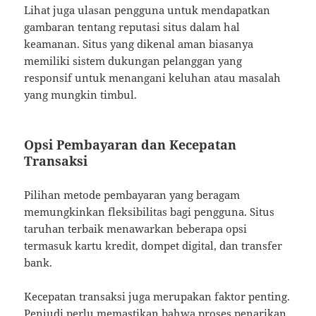
Lihat juga ulasan pengguna untuk mendapatkan
gambaran tentang reputasi situs dalam hal
keamanan. Situs yang dikenal aman biasanya
memiliki sistem dukungan pelanggan yang
responsif untuk menangani keluhan atau masalah
yang mungkin timbul.
Opsi Pembayaran dan Kecepatan
Transaksi
Pilihan metode pembayaran yang beragam
memungkinkan fleksibilitas bagi pengguna. Situs
taruhan terbaik menawarkan beberapa opsi
termasuk kartu kredit, dompet digital, dan transfer
bank.
Kecepatan transaksi juga merupakan faktor penting.
Penjudi perlu memastikan bahwa proses penarikan