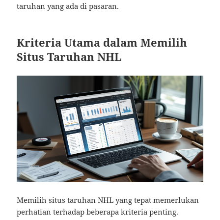
taruhan yang ada di pasaran.
Kriteria Utama dalam Memilih
Situs Taruhan NHL
Memilih situs taruhan NHL yang tepat memerlukan
perhatian terhadap beberapa kriteria penting.