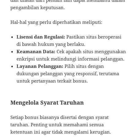
pengambilan keputusan.
Hal-hal yang perlu diperhatikan meliputi:
Lisensi dan Regulasi:
Pastikan situs beroperasi
di bawah hukum yang berlaku.
Keamanan Data:
Cek apakah situs menggunakan
enkripsi untuk melindungi informasi pelanggan.
Layanan Pelanggan:
Pilih situs dengan
dukungan pelanggan yang responsif, terutama
untuk pertanyaan terkait bonus.
Mengelola Syarat Taruhan
Setiap bonus biasanya disertai dengan syarat
taruhan. Penting untuk memahami semua
ketentuan ini agar tidak mengalami kerugian.