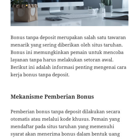
Bonus tanpa deposit merupakan salah satu tawaran
menarik yang sering diberikan oleh situs taruhan.
Bonus ini memungkinkan pemain untuk mencoba
layanan tanpa harus melakukan setoran awal.
Berikut ini adalah informasi penting mengenai cara
kerja bonus tanpa deposit.
Mekanisme Pemberian Bonus
Pemberian bonus tanpa deposit dilakukan secara
otomatis atau melalui kode khusus. Pemain yang
mendaftar pada situs taruhan yang memenuhi
syarat akan menerima bonus dalam bentuk uang