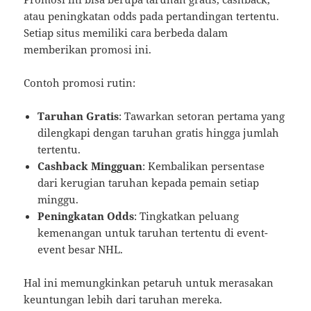
atau peningkatan odds pada pertandingan tertentu.
Setiap situs memiliki cara berbeda dalam
memberikan promosi ini.
Contoh promosi rutin:
Taruhan Gratis
: Tawarkan setoran pertama yang
dilengkapi dengan taruhan gratis hingga jumlah
tertentu.
Cashback Mingguan
: Kembalikan persentase
dari kerugian taruhan kepada pemain setiap
minggu.
Peningkatan Odds
: Tingkatkan peluang
kemenangan untuk taruhan tertentu di event-
event besar NHL.
Hal ini memungkinkan petaruh untuk merasakan
keuntungan lebih dari taruhan mereka.