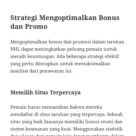
Strategi Mengoptimalkan Bonus
dan Promo
Mengoptimalkan bonus dan promosi dalam taruhan
NHL dapat meningkatkan peluang pemain untuk
meraih keuntungan. Ada beberapa strategi efektif
yang perlu diterapkan untuk memaksimalkan
manfaat dari penawaran ini.
Memilih Situs Terpercaya
Pemain harus memastikan bahwa mereka
mendaftar di situs taruhan yang terpercaya. Sebuah
situs yang baik biasanya memiliki lisensi resmi dan
sistem keamanan yang kuat. Menggunakan statistik
dan ulasan dari pemain lain dapat membantu dalam