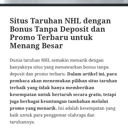
Situs Taruhan NHL dengan
Bonus Tanpa Deposit dan
Promo Terbaru untuk
Menang Besar
Dunia taruhan NHL semakin menarik dengan
banyaknya situs yang menawarkan bonus tanpa
deposit dan promo terbaru.
Dalam artikel ini, para
pembaca akan menemukan pilihan situs taruhan
terbaik yang tidak hanya memberikan
kesempatan untuk bertaruh secara gratis, tetapi
juga berbagai keuntungan tambahan melalui
promo yang menarik.
Ini adalah kesempatan yang
baik untuk para penggemar olahraga dan
taruhannya.