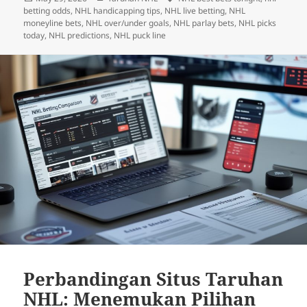
on
betting odds
,
NHL handicapping tips
,
NHL live betting
,
NHL
moneyline bets
,
NHL over/under goals
,
NHL parlay bets
,
NHL picks
today
,
NHL predictions
,
NHL puck line
Perbandingan Situs Taruhan
NHL: Menemukan Pilihan