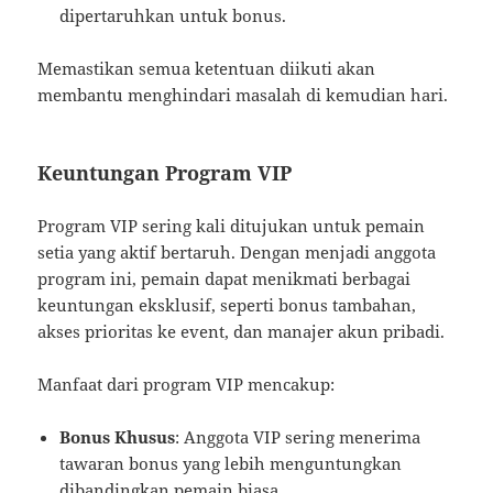
dipertaruhkan untuk bonus.
Memastikan semua ketentuan diikuti akan
membantu menghindari masalah di kemudian hari.
Keuntungan Program VIP
Program VIP sering kali ditujukan untuk pemain
setia yang aktif bertaruh. Dengan menjadi anggota
program ini, pemain dapat menikmati berbagai
keuntungan eksklusif, seperti bonus tambahan,
akses prioritas ke event, dan manajer akun pribadi.
Manfaat dari program VIP mencakup:
Bonus Khusus
: Anggota VIP sering menerima
tawaran bonus yang lebih menguntungkan
dibandingkan pemain biasa.