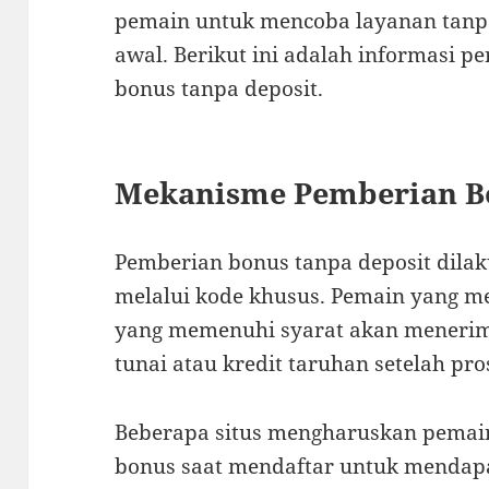
pemain untuk mencoba layanan tanp
awal. Berikut ini adalah informasi p
bonus tanpa deposit.
Mekanisme Pemberian B
Pemberian bonus tanpa deposit dilak
melalui kode khusus. Pemain yang me
yang memenuhi syarat akan menerim
tunai atau kredit taruhan setelah pros
Beberapa situs mengharuskan pema
bonus saat mendaftar untuk mendapa