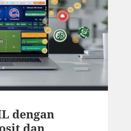
HL dengan
osit dan