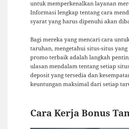
untuk memperkenalkan layanan mere
Informasi lengkap tentang cara men
syarat yang harus dipenuhi akan diba
Bagi mereka yang mencari cara unt
taruhan, mengetahui situs-situs ya
promo terbaik adalah langkah pent
ulasan mendalam tentang setiap situ
deposit yang tersedia dan kesempat
keuntungan maksimal dari setiap ta
Cara Kerja Bonus Ta