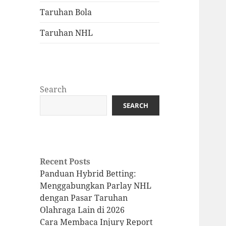
Taruhan Bola
Taruhan NHL
Search
SEARCH
Recent Posts
Panduan Hybrid Betting:
Menggabungkan Parlay NHL
dengan Pasar Taruhan
Olahraga Lain di 2026
Cara Membaca Injury Report