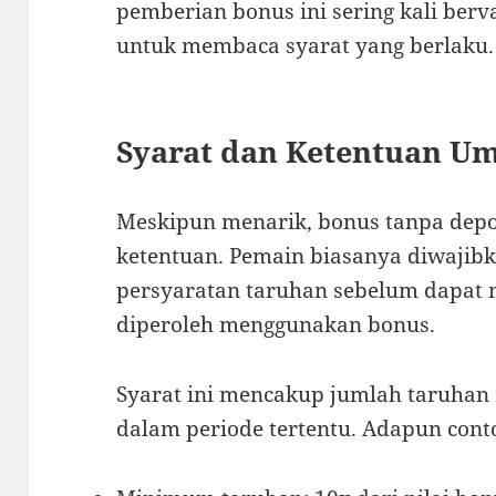
pemberian bonus ini sering kali bervar
untuk membaca syarat yang berlaku.
Syarat dan Ketentuan 
Meskipun menarik, bonus tanpa depo
ketentuan. Pemain biasanya diwaji
persyaratan taruhan sebelum dapat
diperoleh menggunakan bonus.
Syarat ini mencakup jumlah taruhan
dalam periode tertentu. Adapun con