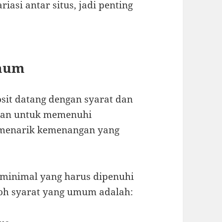
iasi antar situs, jadi penting
Umum
sit datang dengan syarat dan
bkan untuk memenuhi
 menarik kemenangan yang
 minimal yang harus dipenuhi
toh syarat yang umum adalah: