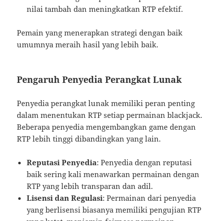
nilai tambah dan meningkatkan RTP efektif.
Pemain yang menerapkan strategi dengan baik
umumnya meraih hasil yang lebih baik.
Pengaruh Penyedia Perangkat Lunak
Penyedia perangkat lunak memiliki peran penting
dalam menentukan RTP setiap permainan blackjack.
Beberapa penyedia mengembangkan game dengan
RTP lebih tinggi dibandingkan yang lain.
Reputasi Penyedia
: Penyedia dengan reputasi
baik sering kali menawarkan permainan dengan
RTP yang lebih transparan dan adil.
Lisensi dan Regulasi
: Permainan dari penyedia
yang berlisensi biasanya memiliki pengujian RTP