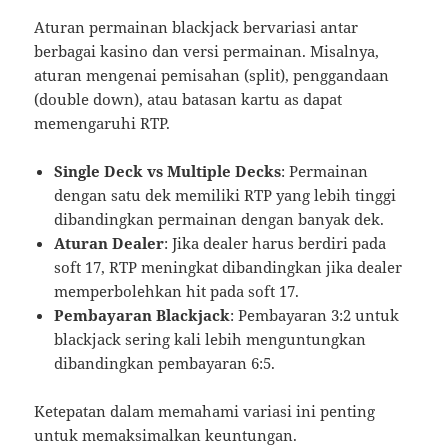
Aturan permainan blackjack bervariasi antar
berbagai kasino dan versi permainan. Misalnya,
aturan mengenai pemisahan (split), penggandaan
(double down), atau batasan kartu as dapat
memengaruhi RTP.
Single Deck vs Multiple Decks
: Permainan
dengan satu dek memiliki RTP yang lebih tinggi
dibandingkan permainan dengan banyak dek.
Aturan Dealer
: Jika dealer harus berdiri pada
soft 17, RTP meningkat dibandingkan jika dealer
memperbolehkan hit pada soft 17.
Pembayaran Blackjack
: Pembayaran 3:2 untuk
blackjack sering kali lebih menguntungkan
dibandingkan pembayaran 6:5.
Ketepatan dalam memahami variasi ini penting
untuk memaksimalkan keuntungan.