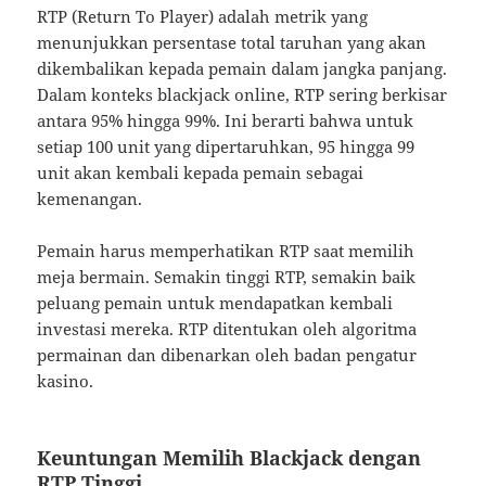
RTP (Return To Player) adalah metrik yang
menunjukkan persentase total taruhan yang akan
dikembalikan kepada pemain dalam jangka panjang.
Dalam konteks blackjack online, RTP sering berkisar
antara 95% hingga 99%. Ini berarti bahwa untuk
setiap 100 unit yang dipertaruhkan, 95 hingga 99
unit akan kembali kepada pemain sebagai
kemenangan.
Pemain harus memperhatikan RTP saat memilih
meja bermain. Semakin tinggi RTP, semakin baik
peluang pemain untuk mendapatkan kembali
investasi mereka. RTP ditentukan oleh algoritma
permainan dan dibenarkan oleh badan pengatur
kasino.
Keuntungan Memilih Blackjack dengan
RTP Tinggi