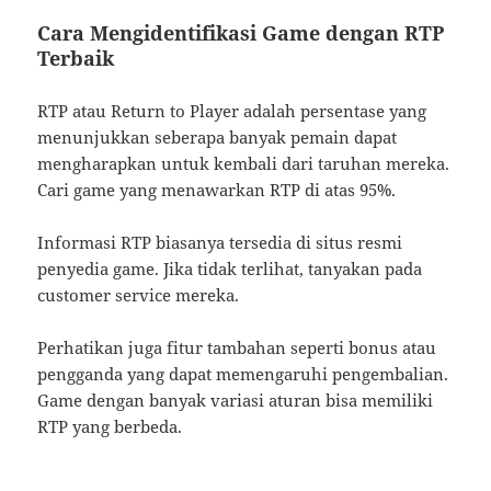
Cara Mengidentifikasi Game dengan RTP
Terbaik
RTP atau Return to Player adalah persentase yang
menunjukkan seberapa banyak pemain dapat
mengharapkan untuk kembali dari taruhan mereka.
Cari game yang menawarkan RTP di atas 95%.
Informasi RTP biasanya tersedia di situs resmi
penyedia game. Jika tidak terlihat, tanyakan pada
customer service mereka.
Perhatikan juga fitur tambahan seperti bonus atau
pengganda yang dapat memengaruhi pengembalian.
Game dengan banyak variasi aturan bisa memiliki
RTP yang berbeda.