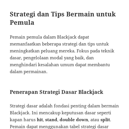
Strategi dan Tips Bermain untuk
Pemula
Pemain pemula dalam Blackjack dapat
memanfaatkan beberapa strategi dan tips untuk
meningkatkan peluang mereka. Fokus pada teknik
dasar, pengelolaan modal yang baik, dan
menghindari kesalahan umum dapat membantu
dalam permainan.
Penerapan Strategi Dasar Blackjack
Strategi dasar adalah fondasi penting dalam bermain
Blackjack. Ini mencakup keputusan dasar seperti
kapan harus
hit
,
stand
,
double down
, atau
split
.
Pemain dapat menggunakan tabel strategi dasar