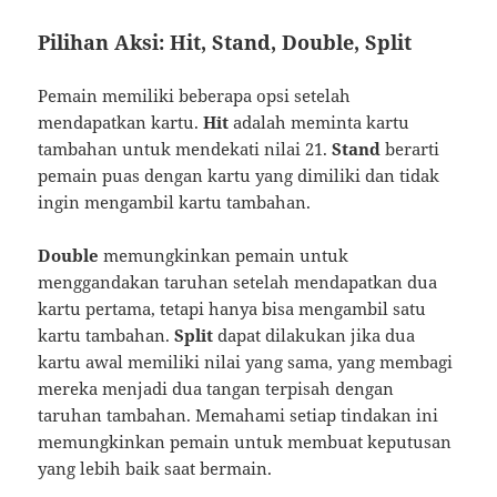
Pilihan Aksi: Hit, Stand, Double, Split
Pemain memiliki beberapa opsi setelah
mendapatkan kartu.
Hit
adalah meminta kartu
tambahan untuk mendekati nilai 21.
Stand
berarti
pemain puas dengan kartu yang dimiliki dan tidak
ingin mengambil kartu tambahan.
Double
memungkinkan pemain untuk
menggandakan taruhan setelah mendapatkan dua
kartu pertama, tetapi hanya bisa mengambil satu
kartu tambahan.
Split
dapat dilakukan jika dua
kartu awal memiliki nilai yang sama, yang membagi
mereka menjadi dua tangan terpisah dengan
taruhan tambahan. Memahami setiap tindakan ini
memungkinkan pemain untuk membuat keputusan
yang lebih baik saat bermain.