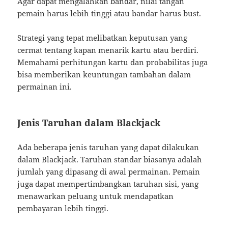
Agar dapat mengalahkan bandar, nilai tangan
pemain harus lebih tinggi atau bandar harus bust.
Strategi yang tepat melibatkan keputusan yang
cermat tentang kapan menarik kartu atau berdiri.
Memahami perhitungan kartu dan probabilitas juga
bisa memberikan keuntungan tambahan dalam
permainan ini.
Jenis Taruhan dalam Blackjack
Ada beberapa jenis taruhan yang dapat dilakukan
dalam Blackjack. Taruhan standar biasanya adalah
jumlah yang dipasang di awal permainan. Pemain
juga dapat mempertimbangkan taruhan sisi, yang
menawarkan peluang untuk mendapatkan
pembayaran lebih tinggi.