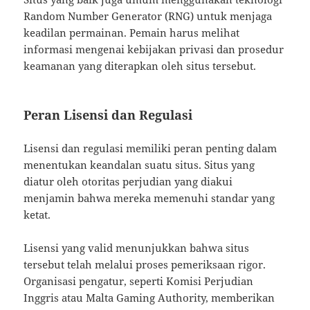
Random Number Generator (RNG) untuk menjaga
keadilan permainan. Pemain harus melihat
informasi mengenai kebijakan privasi dan prosedur
keamanan yang diterapkan oleh situs tersebut.
Peran Lisensi dan Regulasi
Lisensi dan regulasi memiliki peran penting dalam
menentukan keandalan suatu situs. Situs yang
diatur oleh otoritas perjudian yang diakui
menjamin bahwa mereka memenuhi standar yang
ketat.
Lisensi yang valid menunjukkan bahwa situs
tersebut telah melalui proses pemeriksaan rigor.
Organisasi pengatur, seperti Komisi Perjudian
Inggris atau Malta Gaming Authority, memberikan