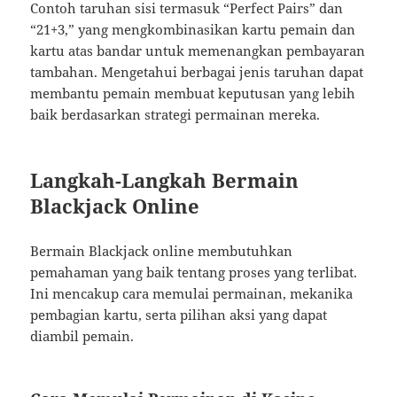
Contoh taruhan sisi termasuk “Perfect Pairs” dan
“21+3,” yang mengkombinasikan kartu pemain dan
kartu atas bandar untuk memenangkan pembayaran
tambahan. Mengetahui berbagai jenis taruhan dapat
membantu pemain membuat keputusan yang lebih
baik berdasarkan strategi permainan mereka.
Langkah-Langkah Bermain
Blackjack Online
Bermain Blackjack online membutuhkan
pemahaman yang baik tentang proses yang terlibat.
Ini mencakup cara memulai permainan, mekanika
pembagian kartu, serta pilihan aksi yang dapat
diambil pemain.