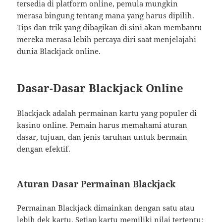
tersedia di platform online, pemula mungkin
merasa bingung tentang mana yang harus dipilih.
Tips dan trik yang dibagikan di sini akan membantu
mereka merasa lebih percaya diri saat menjelajahi
dunia Blackjack online.
Dasar-Dasar Blackjack Online
Blackjack adalah permainan kartu yang populer di
kasino online. Pemain harus memahami aturan
dasar, tujuan, dan jenis taruhan untuk bermain
dengan efektif.
Aturan Dasar Permainan Blackjack
Permainan Blackjack dimainkan dengan satu atau
lebih dek kartu. Setiap kartu memiliki nilai tertentu: