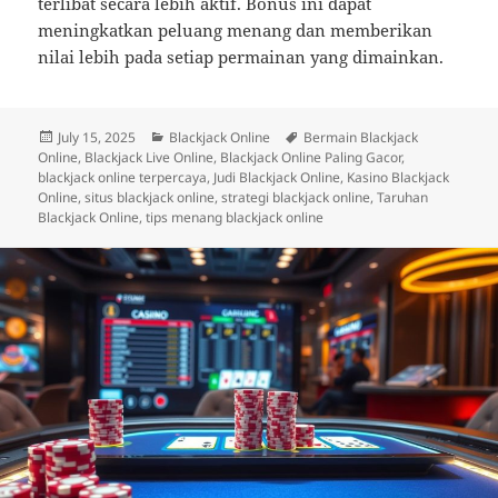
terlibat secara lebih aktif. Bonus ini dapat
meningkatkan peluang menang dan memberikan
nilai lebih pada setiap permainan yang dimainkan.
Posted
Categories
Tags
July 15, 2025
Blackjack Online
Bermain Blackjack
on
Online
,
Blackjack Live Online
,
Blackjack Online Paling Gacor
,
blackjack online terpercaya
,
Judi Blackjack Online
,
Kasino Blackjack
Online
,
situs blackjack online
,
strategi blackjack online
,
Taruhan
Blackjack Online
,
tips menang blackjack online