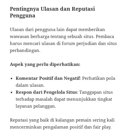
Pentingnya Ulasan dan Reputasi
Pengguna
Ulasan dari pengguna lain dapat memberikan
wawasan berharga tentang sebuah situs. Pembaca
harus mencari ulasan di forum perjudian dan situs
perbandingan.
Aspek yang perlu diperhatikan:
Komentar Positif dan Negatif
: Perhatikan pola
dalam ulasan.
Respon dari Pengelola Situs
: Tanggapan situs
terhadap masalah dapat menunjukkan tingkat
layanan pelanggan.
Reputasi yang baik di kalangan pemain sering kali
mencerminkan pengalaman positif dan fair play.