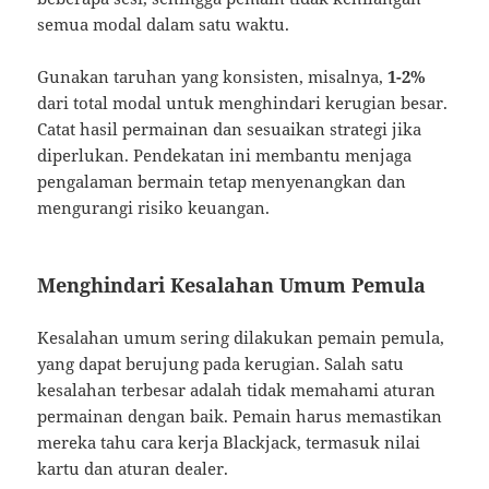
semua modal dalam satu waktu.
Gunakan taruhan yang konsisten, misalnya,
1-2%
dari total modal untuk menghindari kerugian besar.
Catat hasil permainan dan sesuaikan strategi jika
diperlukan. Pendekatan ini membantu menjaga
pengalaman bermain tetap menyenangkan dan
mengurangi risiko keuangan.
Menghindari Kesalahan Umum Pemula
Kesalahan umum sering dilakukan pemain pemula,
yang dapat berujung pada kerugian. Salah satu
kesalahan terbesar adalah tidak memahami aturan
permainan dengan baik. Pemain harus memastikan
mereka tahu cara kerja Blackjack, termasuk nilai
kartu dan aturan dealer.