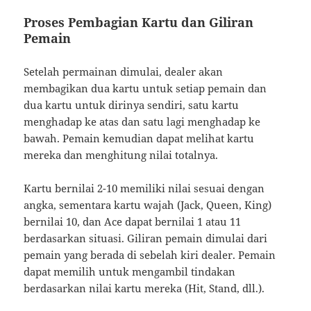
Proses Pembagian Kartu dan Giliran
Pemain
Setelah permainan dimulai, dealer akan
membagikan dua kartu untuk setiap pemain dan
dua kartu untuk dirinya sendiri, satu kartu
menghadap ke atas dan satu lagi menghadap ke
bawah. Pemain kemudian dapat melihat kartu
mereka dan menghitung nilai totalnya.
Kartu bernilai 2-10 memiliki nilai sesuai dengan
angka, sementara kartu wajah (Jack, Queen, King)
bernilai 10, dan Ace dapat bernilai 1 atau 11
berdasarkan situasi. Giliran pemain dimulai dari
pemain yang berada di sebelah kiri dealer. Pemain
dapat memilih untuk mengambil tindakan
berdasarkan nilai kartu mereka (Hit, Stand, dll.).