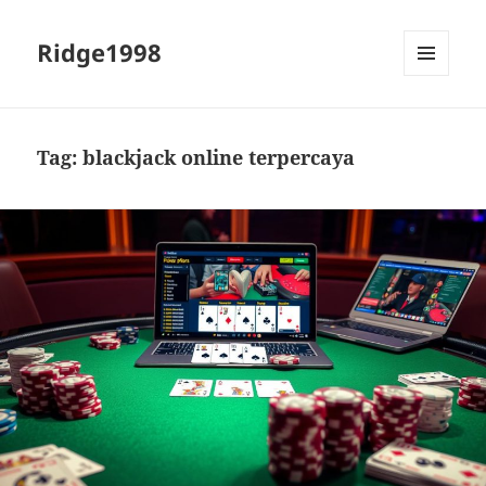
Ridge1998
MENU
AND
WIDGETS
Tag:
blackjack online terpercaya