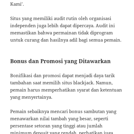
Kami’.
Situs yang memiliki audit rutin oleh organisasi
independen juga lebih dapat dipercaya. Audit ini
memastikan bahwa permainan tidak diprogram
untuk curang dan hasilnya adil bagi semua pemain.
Bonus dan Promosi yang Ditawarkan
Bonifikasi dan promosi dapat menjadi daya tarik
tambahan saat memilih situs blackjack. Namun,
pemain harus memperhatikan syarat dan ketentuan
yang menyertainya.
Pemain sebaiknya mencari bonus sambutan yang
menawarkan nilai tambah yang besar, seperti
persentase setoran yang tinggi atau jumlah
minimum deposit yang rendah. perhatikan juga