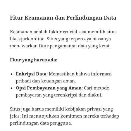
Fitur Keamanan dan Perlindungan Data
Keamanan adalah faktor crucial saat memilih situs
blackjack online. Situs yang terpercaya biasanya
menawarkan fitur pengamanan data yang ketat.
Fitur yang harus ada:
Enkripsi Data
: Memastikan bahwa informasi
pribadi dan keuangan aman.
Opsi Pembayaran yang Aman
: Cari metode
pembayaran yang terenkripsi dan diakui.
Situs juga harus memiliki kebijakan privasi yang
jelas. Ini menunjukkan komitmen mereka terhadap
perlindungan data pengguna.