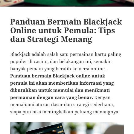
Panduan Bermain Blackjack
Online untuk Pemula: Tips
dan Strategi Menang
Blackjack adalah salah satu permainan kartu paling
populer di casino, dan belakangan ini, semakin
banyak pemain yang beralih ke versi online.
Panduan bermain Blackjack online untuk
pemula ini akan memberikan informasi yang
dibutuhkan untuk memulai dan menikmati
permainan dengan cara yang benar.
Dengan
memahami aturan dasar dan strategi sederhana,
siapa pun bisa meningkatkan peluang menangnya.