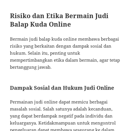
Risiko dan Etika Bermain Judi
Balap Kuda Online
Bermain judi balap kuda online membawa berbagai
risiko yang berkaitan dengan dampak sosial dan
hukum. Selain itu, penting untuk
mempertimbangkan etika dalam bermain, agar tetap
bertanggung jawab.
Dampak Sosial dan Hukum Judi Online
Permainan judi online dapat memicu berbagai
masalah sosial. Salah satunya adalah kecanduan,
yang dapat berdampak negatif pada individu dan
keluarganya. Ketidakmampuan untuk mengontrol
pengeluaran dapat membawa seseorang ke dalam