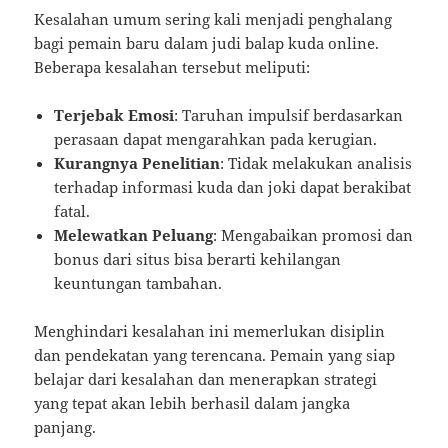
Kesalahan umum sering kali menjadi penghalang
bagi pemain baru dalam judi balap kuda online.
Beberapa kesalahan tersebut meliputi:
Terjebak Emosi
: Taruhan impulsif berdasarkan
perasaan dapat mengarahkan pada kerugian.
Kurangnya Penelitian
: Tidak melakukan analisis
terhadap informasi kuda dan joki dapat berakibat
fatal.
Melewatkan Peluang
: Mengabaikan promosi dan
bonus dari situs bisa berarti kehilangan
keuntungan tambahan.
Menghindari kesalahan ini memerlukan disiplin
dan pendekatan yang terencana. Pemain yang siap
belajar dari kesalahan dan menerapkan strategi
yang tepat akan lebih berhasil dalam jangka
panjang.