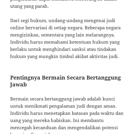
utang yang parah.
Dari segi hukum, undang-undang mengenai judi
online bervariasi di setiap negara. Beberapa negara
mengizinkan, sementara yang lain melarangnya.
Individu harus memahami ketentuan hukum yang
berlaku untuk menghindari sanksi atau tindakan
hukum yang mungkin timbul akibat aktivitas judi.
Pentingnya Bermain Secara Bertanggung
Jawab
Bermain secara bertanggung jawab adalah kunci
untuk menikmati pengalaman judi dengan aman.
Individu harus menetapkan batasan pada waktu dan
uang yang mereka habiskan. Ini membantu
mencegah kecanduan dan mengendalikan potensi