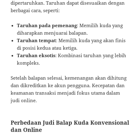
dipertaruhkan. Taruhan dapat disesuaikan dengan
berbagai cara, seperti:
Taruhan pada pemenang
: Memilih kuda yang
diharapkan menjuarai balapan.
Taruhan tempat
: Memilih kuda yang akan finis
di posisi kedua atau ketiga.
Taruhan eksotis
: Kombinasi taruhan yang lebih
kompleks.
Setelah balapan selesai, kemenangan akan dihitung
dan dikreditkan ke akun pengguna. Kecepatan dan
keamanan transaksi menjadi fokus utama dalam
judi online.
Perbedaan Judi Balap Kuda Konvensional
dan Online