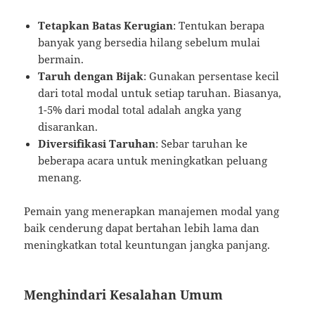
Tetapkan Batas Kerugian
: Tentukan berapa
banyak yang bersedia hilang sebelum mulai
bermain.
Taruh dengan Bijak
: Gunakan persentase kecil
dari total modal untuk setiap taruhan. Biasanya,
1-5% dari modal total adalah angka yang
disarankan.
Diversifikasi Taruhan
: Sebar taruhan ke
beberapa acara untuk meningkatkan peluang
menang.
Pemain yang menerapkan manajemen modal yang
baik cenderung dapat bertahan lebih lama dan
meningkatkan total keuntungan jangka panjang.
Menghindari Kesalahan Umum