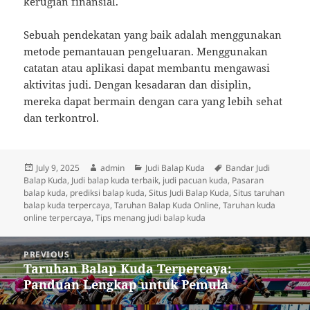
kerugian finansial.
Sebuah pendekatan yang baik adalah menggunakan
metode pemantauan pengeluaran. Menggunakan
catatan atau aplikasi dapat membantu mengawasi
aktivitas judi. Dengan kesadaran dan disiplin,
mereka dapat bermain dengan cara yang lebih sehat
dan terkontrol.
Posted
Author
Categories
Tags
July 9, 2025
admin
Judi Balap Kuda
Bandar Judi
on
Balap Kuda
,
Judi balap kuda terbaik
,
judi pacuan kuda
,
Pasaran
balap kuda
,
prediksi balap kuda
,
Situs Judi Balap Kuda
,
Situs taruhan
balap kuda terpercaya
,
Taruhan Balap Kuda Online
,
Taruhan kuda
online terpercaya
,
Tips menang judi balap kuda
Post
PREVIOUS
navigation
Taruhan Balap Kuda Terpercaya:
Previous
Panduan Lengkap untuk Pemula
post: