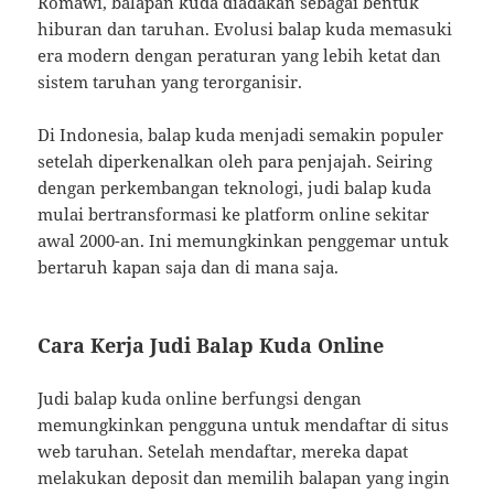
Romawi, balapan kuda diadakan sebagai bentuk
hiburan dan taruhan. Evolusi balap kuda memasuki
era modern dengan peraturan yang lebih ketat dan
sistem taruhan yang terorganisir.
Di Indonesia, balap kuda menjadi semakin populer
setelah diperkenalkan oleh para penjajah. Seiring
dengan perkembangan teknologi, judi balap kuda
mulai bertransformasi ke platform online sekitar
awal 2000-an. Ini memungkinkan penggemar untuk
bertaruh kapan saja dan di mana saja.
Cara Kerja Judi Balap Kuda Online
Judi balap kuda online berfungsi dengan
memungkinkan pengguna untuk mendaftar di situs
web taruhan. Setelah mendaftar, mereka dapat
melakukan deposit dan memilih balapan yang ingin