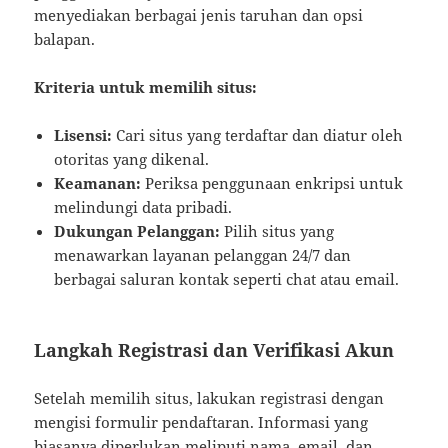
menyediakan berbagai jenis taruhan dan opsi
balapan.
Kriteria untuk memilih situs:
Lisensi:
Cari situs yang terdaftar dan diatur oleh
otoritas yang dikenal.
Keamanan:
Periksa penggunaan enkripsi untuk
melindungi data pribadi.
Dukungan Pelanggan:
Pilih situs yang
menawarkan layanan pelanggan 24/7 dan
berbagai saluran kontak seperti chat atau email.
Langkah Registrasi dan Verifikasi Akun
Setelah memilih situs, lakukan registrasi dengan
mengisi formulir pendaftaran. Informasi yang
biasanya diperlukan meliputi nama, email, dan