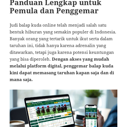
Panduan Lengkap untuk
Pemula dan Penggemar
Judi balap kuda online telah menjadi salah satu
bentuk hiburan yang semakin populer di Indonesia.
Banyak orang yang tertarik untuk ikut serta dalam
taruhan ini, tidak hanya karena adrenalin yang
ditawarkan, tetapi juga karena potensi keuntungan
yang bisa diperoleh.
Dengan akses yang mudah
melalui platform digital, penggemar balap kuda
kini dapat memasang taruhan kapan saja dan di
mana saja.