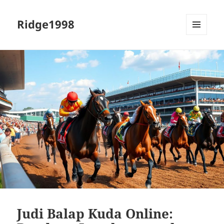
Ridge1998
MENU
AND
WIDGETS
Judi Balap Kuda Online: