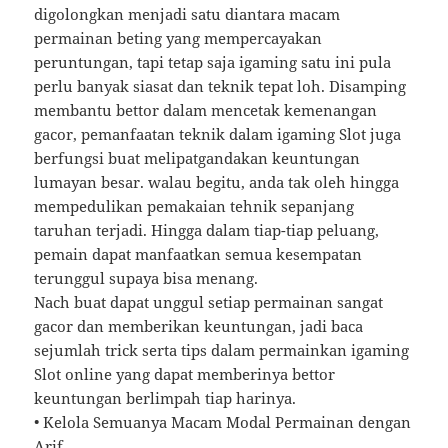
digolongkan menjadi satu diantara macam
permainan beting yang mempercayakan
peruntungan, tapi tetap saja igaming satu ini pula
perlu banyak siasat dan teknik tepat loh. Disamping
membantu bettor dalam mencetak kemenangan
gacor, pemanfaatan teknik dalam igaming Slot juga
berfungsi buat melipatgandakan keuntungan
lumayan besar. walau begitu, anda tak oleh hingga
mempedulikan pemakaian tehnik sepanjang
taruhan terjadi. Hingga dalam tiap-tiap peluang,
pemain dapat manfaatkan semua kesempatan
terunggul supaya bisa menang.
Nach buat dapat unggul setiap permainan sangat
gacor dan memberikan keuntungan, jadi baca
sejumlah trick serta tips dalam permainkan igaming
Slot online yang dapat memberinya bettor
keuntungan berlimpah tiap harinya.
• Kelola Semuanya Macam Modal Permainan dengan
Arif