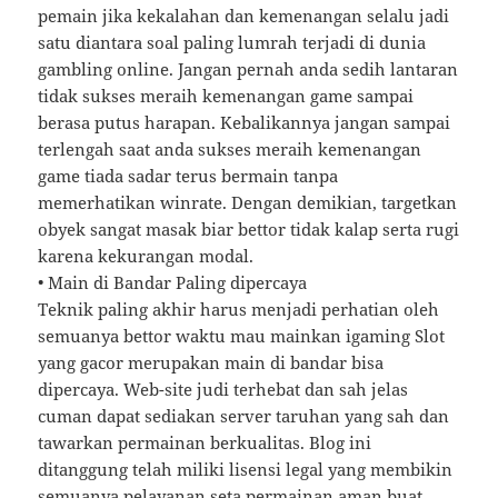
pemain jika kekalahan dan kemenangan selalu jadi
satu diantara soal paling lumrah terjadi di dunia
gambling online. Jangan pernah anda sedih lantaran
tidak sukses meraih kemenangan game sampai
berasa putus harapan. Kebalikannya jangan sampai
terlengah saat anda sukses meraih kemenangan
game tiada sadar terus bermain tanpa
memerhatikan winrate. Dengan demikian, targetkan
obyek sangat masak biar bettor tidak kalap serta rugi
karena kekurangan modal.
• Main di Bandar Paling dipercaya
Teknik paling akhir harus menjadi perhatian oleh
semuanya bettor waktu mau mainkan igaming Slot
yang gacor merupakan main di bandar bisa
dipercaya. Web-site judi terhebat dan sah jelas
cuman dapat sediakan server taruhan yang sah dan
tawarkan permainan berkualitas. Blog ini
ditanggung telah miliki lisensi legal yang membikin
semuanya pelayanan seta permainan aman buat