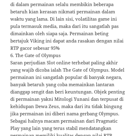
di dalam permainan selalu membikin beberapa
betaruh kian kerasan nikmati permainan dalam
waktu yang lama. Di lain sisi, volatilitas game ini
pula termasuk media, maka dari itu sangatlah pas
dimainkan oleh siapa saja. Permainan beting
bertajuk Viking ini dapat anda rasakan dengan nilai
RTP gacor sebesar 95%
6. The Gate of Olympus
Saran perjudian Slot online terhebat paling akhir
yang wajib dicoba ialah The Gate of Olympus. Model
permainan ini sangatlah popular di banyak negara,
banyak betaruh yang coba memainkan lantaran
dianggap sengit dan beri keuntungan. Objek penting
di permainan yakni Mitologi Yunani dan terpusat di
kehidupan Dewa Zeus, maka dari itu tidak bingung
jika permainan ini diberi nama gerbang Olympus.
Sebagai halnya macam permainan dari Pragmatic
Play yang lain yang terus stabil mendatangkan
permainan memiliki kualitas dengan nilai RTP