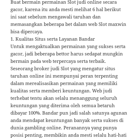
Buat bermain permainan Slot judi online secara
gacor, karena itu anda mesti melihat 6 hal berikut
ini saat sebelum mengawali taruhan dan
memasangkan beberapa bet dalam web Slot maxwin
bisa dipercaya.
1. Kualitas Situs serta Layanan Bandar
Untuk mengaktualkan permainan yang sukses serta
gacor, jadi beberapa bettor harus sedapat mungkin
bermain pada web terpercaya serta terbaik.
Seseorang broker judi Slot yang mengatur situs
taruhan online ini mempunyai peran terpenting
dalam merealisasikan permainan yang memiliki
kualitas serta memberi keuntungan. Web judi
terhebat tentu akan selalu menanggung seluruh
keuntungan yang diterima oleh semua betaruh
dibayar 100%. Bandar pun jadi salah satunya agunan
anda mendapat keuntungan banyak serta sukses di
dunia gambling online. Peranannya yang punya
posisi penting, membikin anda mesti selalu hati-hati