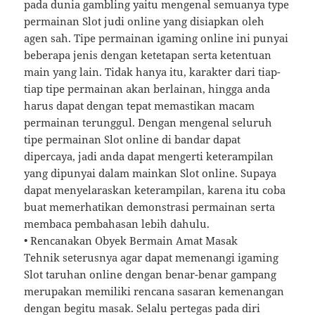
pada dunia gambling yaitu mengenal semuanya type
permainan Slot judi online yang disiapkan oleh
agen sah. Tipe permainan igaming online ini punyai
beberapa jenis dengan ketetapan serta ketentuan
main yang lain. Tidak hanya itu, karakter dari tiap-
tiap tipe permainan akan berlainan, hingga anda
harus dapat dengan tepat memastikan macam
permainan terunggul. Dengan mengenal seluruh
tipe permainan Slot online di bandar dapat
dipercaya, jadi anda dapat mengerti keterampilan
yang dipunyai dalam mainkan Slot online. Supaya
dapat menyelaraskan keterampilan, karena itu coba
buat memerhatikan demonstrasi permainan serta
membaca pembahasan lebih dahulu.
• Rencanakan Obyek Bermain Amat Masak
Tehnik seterusnya agar dapat memenangi igaming
Slot taruhan online dengan benar-benar gampang
merupakan memiliki rencana sasaran kemenangan
dengan begitu masak. Selalu pertegas pada diri