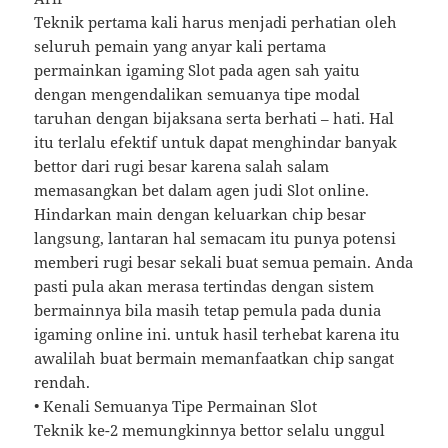
Teknik pertama kali harus menjadi perhatian oleh
seluruh pemain yang anyar kali pertama
permainkan igaming Slot pada agen sah yaitu
dengan mengendalikan semuanya tipe modal
taruhan dengan bijaksana serta berhati – hati. Hal
itu terlalu efektif untuk dapat menghindar banyak
bettor dari rugi besar karena salah salam
memasangkan bet dalam agen judi Slot online.
Hindarkan main dengan keluarkan chip besar
langsung, lantaran hal semacam itu punya potensi
memberi rugi besar sekali buat semua pemain. Anda
pasti pula akan merasa tertindas dengan sistem
bermainnya bila masih tetap pemula pada dunia
igaming online ini. untuk hasil terhebat karena itu
awalilah buat bermain memanfaatkan chip sangat
rendah.
• Kenali Semuanya Tipe Permainan Slot
Teknik ke-2 memungkinnya bettor selalu unggul