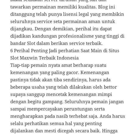
tawarkan permainan memiliki kualitas. Blog ini
ditanggung telah punya lisensi legal yang membikin
seluruhnya service seta permainan aman untuk
dijangkau. Dengan demikian, perihal itu dapat
dijadikan kandungan profesionalisme yang tinggi di
bandar Slot dalam berikan service terbaik.
6 Perihal Penting Jadi perhatian Saat Main di Situs
Slot Maxwin Terbaik Indonesia
Tiap-tiap pemain nyata amat berharap suatu
kemenangan yang paling gacor. Kemenangan
pastinya tidak akan tiba sendirinya, harus ada
beberapa usaha yang telah dilakukan oleh bettor
supaya sanggup mencetak kemenangan mimpi
dengan begitu gampang. Seluruhnya pemain jangan
sampai mempercayakan peruntungan serta
mengharapkan pada nasib terhebat saja. Anda harus
selalu perhatikan semua hal yang penting
dijalankan dan mesti dicegah secara baik. Hingga