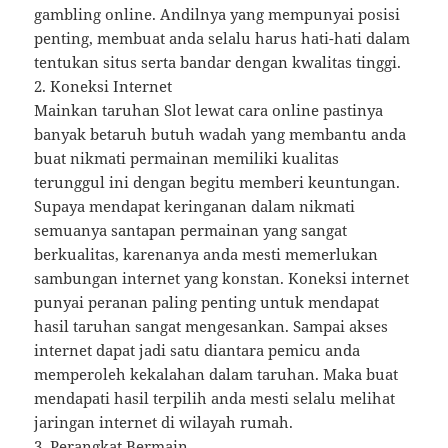
gambling online. Andilnya yang mempunyai posisi
penting, membuat anda selalu harus hati-hati dalam
tentukan situs serta bandar dengan kwalitas tinggi.
2. Koneksi Internet
Mainkan taruhan Slot lewat cara online pastinya
banyak betaruh butuh wadah yang membantu anda
buat nikmati permainan memiliki kualitas
terunggul ini dengan begitu memberi keuntungan.
Supaya mendapat keringanan dalam nikmati
semuanya santapan permainan yang sangat
berkualitas, karenanya anda mesti memerlukan
sambungan internet yang konstan. Koneksi internet
punyai peranan paling penting untuk mendapat
hasil taruhan sangat mengesankan. Sampai akses
internet dapat jadi satu diantara pemicu anda
memperoleh kekalahan dalam taruhan. Maka buat
mendapati hasil terpilih anda mesti selalu melihat
jaringan internet di wilayah rumah.
3. Perangkat Bermain