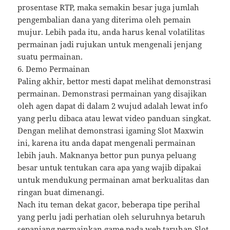
prosentase RTP, maka semakin besar juga jumlah
pengembalian dana yang diterima oleh pemain
mujur. Lebih pada itu, anda harus kenal volatilitas
permainan jadi rujukan untuk mengenali jenjang
suatu permainan.
6. Demo Permainan
Paling akhir, bettor mesti dapat melihat demonstrasi
permainan. Demonstrasi permainan yang disajikan
oleh agen dapat di dalam 2 wujud adalah lewat info
yang perlu dibaca atau lewat video panduan singkat.
Dengan melihat demonstrasi igaming Slot Maxwin
ini, karena itu anda dapat mengenali permainan
lebih jauh. Maknanya bettor pun punya peluang
besar untuk tentukan cara apa yang wajib dipakai
untuk mendukung permainan amat berkualitas dan
ringan buat dimenangi.
Nach itu teman dekat gacor, beberapa tipe perihal
yang perlu jadi perhatian oleh seluruhnya betaruh
sepanjang permainkan game pada web taruhan Slot