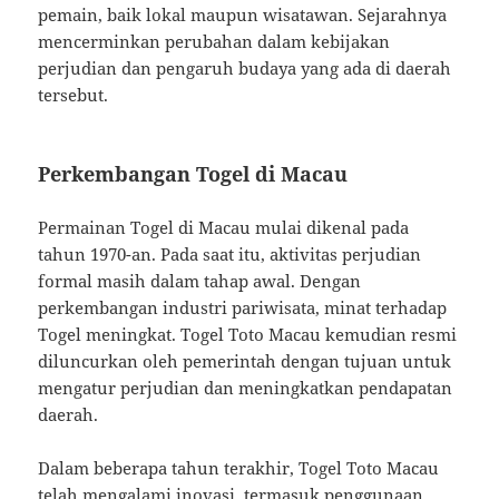
pemain, baik lokal maupun wisatawan. Sejarahnya
mencerminkan perubahan dalam kebijakan
perjudian dan pengaruh budaya yang ada di daerah
tersebut.
Perkembangan Togel di Macau
Permainan Togel di Macau mulai dikenal pada
tahun 1970-an. Pada saat itu, aktivitas perjudian
formal masih dalam tahap awal. Dengan
perkembangan industri pariwisata, minat terhadap
Togel meningkat. Togel Toto Macau kemudian resmi
diluncurkan oleh pemerintah dengan tujuan untuk
mengatur perjudian dan meningkatkan pendapatan
daerah.
Dalam beberapa tahun terakhir, Togel Toto Macau
telah mengalami inovasi, termasuk penggunaan