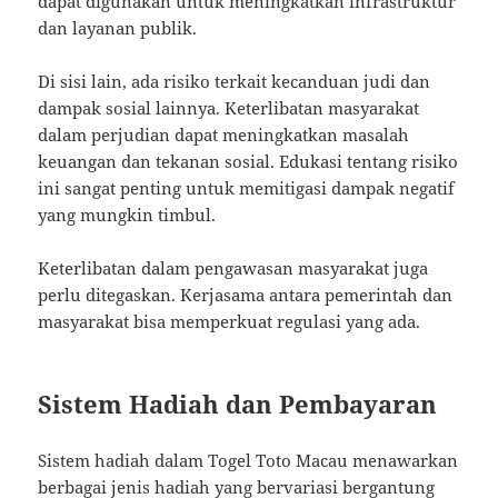
dapat digunakan untuk meningkatkan infrastruktur
dan layanan publik.
Di sisi lain, ada risiko terkait kecanduan judi dan
dampak sosial lainnya. Keterlibatan masyarakat
dalam perjudian dapat meningkatkan masalah
keuangan dan tekanan sosial. Edukasi tentang risiko
ini sangat penting untuk memitigasi dampak negatif
yang mungkin timbul.
Keterlibatan dalam pengawasan masyarakat juga
perlu ditegaskan. Kerjasama antara pemerintah dan
masyarakat bisa memperkuat regulasi yang ada.
Sistem Hadiah dan Pembayaran
Sistem hadiah dalam Togel Toto Macau menawarkan
berbagai jenis hadiah yang bervariasi bergantung