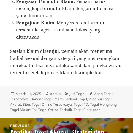
Pengisian Formulir Klaim
: Pemain harus
melengkapi formulir klaim dengan informasi
yang dibutuhkan.
Pengajuan Klaim
: Menyerahkan formulir
tersebut ke agen resmi atau lokasi yang
ditentukan.
Setelah klaim disetujui, pemain akan menerima
hadiah sesuai dengan kategori yang memenangkan
mereka. Ini biasanya dilakukan dalam jangka waktu
tertentu setelah proses klaim dikompletkan.
Posted
Author
Categories
Tags
March 11, 2025
admin
Judi Togel
Agen Togel
on
Terpercaya
,
Bandar Togel Resmi
,
Jackpot Togel
,
Prediksi Togel
Akurat
,
Situs Togel Online Terpercaya
,
Togel 4D
,
Togel Hongkong
,
Togel Malam Ini
,
Togel Online Terbaik
,
Togel Singapore
Post
PREVIOUS
navigation
Prediksi Togel Akurat: Strategi dan
Previous