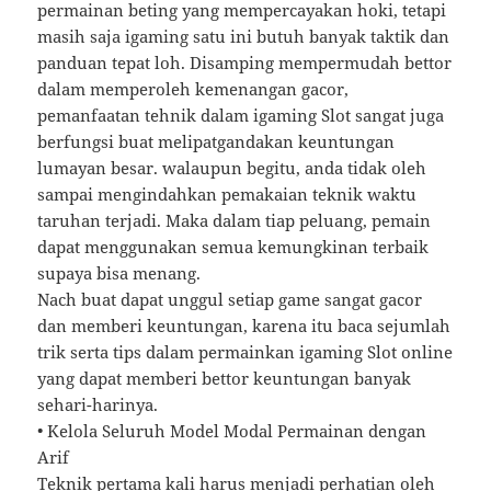
permainan beting yang mempercayakan hoki, tetapi
masih saja igaming satu ini butuh banyak taktik dan
panduan tepat loh. Disamping mempermudah bettor
dalam memperoleh kemenangan gacor,
pemanfaatan tehnik dalam igaming Slot sangat juga
berfungsi buat melipatgandakan keuntungan
lumayan besar. walaupun begitu, anda tidak oleh
sampai mengindahkan pemakaian teknik waktu
taruhan terjadi. Maka dalam tiap peluang, pemain
dapat menggunakan semua kemungkinan terbaik
supaya bisa menang.
Nach buat dapat unggul setiap game sangat gacor
dan memberi keuntungan, karena itu baca sejumlah
trik serta tips dalam permainkan igaming Slot online
yang dapat memberi bettor keuntungan banyak
sehari-harinya.
• Kelola Seluruh Model Modal Permainan dengan
Arif
Teknik pertama kali harus menjadi perhatian oleh