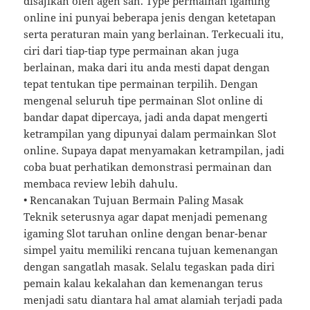
disajikan oleh agen sah. Type permainan igaming
online ini punyai beberapa jenis dengan ketetapan
serta peraturan main yang berlainan. Terkecuali itu,
ciri dari tiap-tiap type permainan akan juga
berlainan, maka dari itu anda mesti dapat dengan
tepat tentukan tipe permainan terpilih. Dengan
mengenal seluruh tipe permainan Slot online di
bandar dapat dipercaya, jadi anda dapat mengerti
ketrampilan yang dipunyai dalam permainkan Slot
online. Supaya dapat menyamakan ketrampilan, jadi
coba buat perhatikan demonstrasi permainan dan
membaca review lebih dahulu.
• Rencanakan Tujuan Bermain Paling Masak
Teknik seterusnya agar dapat menjadi pemenang
igaming Slot taruhan online dengan benar-benar
simpel yaitu memiliki rencana tujuan kemenangan
dengan sangatlah masak. Selalu tegaskan pada diri
pemain kalau kekalahan dan kemenangan terus
menjadi satu diantara hal amat alamiah terjadi pada