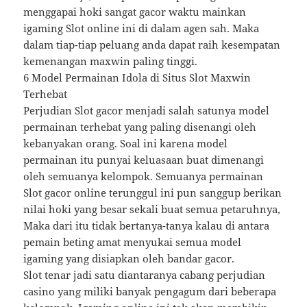
menggapai hoki sangat gacor waktu mainkan
igaming Slot online ini di dalam agen sah. Maka
dalam tiap-tiap peluang anda dapat raih kesempatan
kemenangan maxwin paling tinggi.
6 Model Permainan Idola di Situs Slot Maxwin
Terhebat
Perjudian Slot gacor menjadi salah satunya model
permainan terhebat yang paling disenangi oleh
kebanyakan orang. Soal ini karena model
permainan itu punyai keluasaan buat dimenangi
oleh semuanya kelompok. Semuanya permainan
Slot gacor online terunggul ini pun sanggup berikan
nilai hoki yang besar sekali buat semua petaruhnya,
Maka dari itu tidak bertanya-tanya kalau di antara
pemain beting amat menyukai semua model
igaming yang disiapkan oleh bandar gacor.
Slot tenar jadi satu diantaranya cabang perjudian
casino yang miliki banyak pengagum dari beberapa