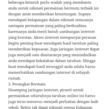
beberapa betaruh perlu wadah yang membantu
anda untuk nikmati permainan bermutu terbaik ini
dengan amat memberikan keuntungan. Supaya
mendapati kelapangan dalam nikmati semuanya
santapan permainan yang paling berkualitas,
karenanya anda mesti butuh sambungan internet
yang konstan. Akses internet mempunyai peranan
begitu penting buat mendapati hasil taruhan paling
memberikan kepuasan. Juga jaringan internet dapat
juga menjadi satu diantaranya yang menimbulkan
anda mendapat kekalahan dalam taruhan. Hingga
buat mendapati hasil terunggul anda selalu harus
memerhatikan sambungan internet di wilayah
rumah.
3. Perangkat Bermain
Disamping jaringan internet, piranti untuk
permainkan seluruhnya taruhan online ini harus
juga terus-menerus menjadi perhatian dengan baik
sekali. Bettor tak dapat nikmati semua hidangan