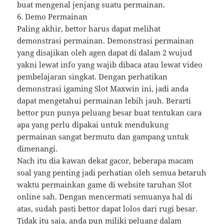
buat mengenal jenjang suatu permainan.
6. Demo Permainan
Paling akhir, bettor harus dapat melihat
demonstrasi permainan. Demonstrasi permainan
yang disajikan oleh agen dapat di dalam 2 wujud
yakni lewat info yang wajib dibaca atau lewat video
pembelajaran singkat. Dengan perhatikan
demonstrasi igaming Slot Maxwin ini, jadi anda
dapat mengetahui permainan lebih jauh. Berarti
bettor pun punya peluang besar buat tentukan cara
apa yang perlu dipakai untuk mendukung
permainan sangat bermutu dan gampang untuk
dimenangi.
Nach itu dia kawan dekat gacor, beberapa macam
soal yang penting jadi perhatian oleh semua betaruh
waktu permainkan game di website taruhan Slot
online sah. Dengan mencermati semuanya hal di
atas, sudah pasti bettor dapat lolos dari rugi besar.
Tidak itu saja, anda pun miliki peluang dalam