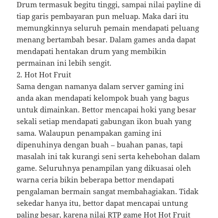
Drum termasuk begitu tinggi, sampai nilai payline di
tiap garis pembayaran pun meluap. Maka dari itu
memungkinnya seluruh pemain mendapati peluang
menang bertambah besar. Dalam games anda dapat
mendapati hentakan drum yang membikin
permainan ini lebih sengit.
2. Hot Hot Fruit
Sama dengan namanya dalam server gaming ini
anda akan mendapati kelompok buah yang bagus
untuk dimainkan. Bettor mencapai hoki yang besar
sekali setiap mendapati gabungan ikon buah yang
sama. Walaupun penampakan gaming ini
dipenuhinya dengan buah – buahan panas, tapi
masalah ini tak kurangi seni serta kehebohan dalam
game. Seluruhnya penampilan yang dikuasai oleh
warna ceria bikin beberapa bettor mendapati
pengalaman bermain sangat membahagiakan. Tidak
sekedar hanya itu, bettor dapat mencapai untung
paling besar, karena nilai RTP game Hot Hot Fruit