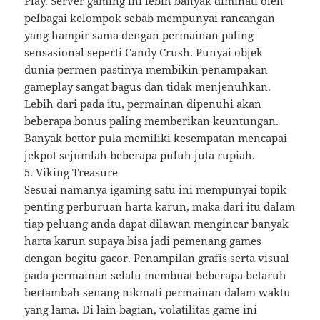
Play. Server gaming ini lebih banyak diminati oleh
pelbagai kelompok sebab mempunyai rancangan
yang hampir sama dengan permainan paling
sensasional seperti Candy Crush. Punyai objek
dunia permen pastinya membikin penampakan
gameplay sangat bagus dan tidak menjenuhkan.
Lebih dari pada itu, permainan dipenuhi akan
beberapa bonus paling memberikan keuntungan.
Banyak bettor pula memiliki kesempatan mencapai
jekpot sejumlah beberapa puluh juta rupiah.
5. Viking Treasure
Sesuai namanya igaming satu ini mempunyai topik
penting perburuan harta karun, maka dari itu dalam
tiap peluang anda dapat dilawan mengincar banyak
harta karun supaya bisa jadi pemenang games
dengan begitu gacor. Penampilan grafis serta visual
pada permainan selalu membuat beberapa betaruh
bertambah senang nikmati permainan dalam waktu
yang lama. Di lain bagian, volatilitas game ini