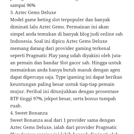
sampai 96%
3. Aztec Gems Deluxe
Model game beting slot terpopuler dan banyak
diminati lalu Aztec Gems. Permainan ini akan
simpel anda temukan di banyak blog judi online sah
Indonesia. Soal ini dipicu Aztec Gems Deluxe
memang datang dari provider gaming terkenal
seperti Pragmatic Play yang udah diyakini oleh juta-
an pemain dan bandar Slot gacor sah. Hingga untuk
memainkan anda hanya butuh masuk dengan agen
dapat dipercaya saja. Type igaming ini dapat berikan
keuntungan paling besar untuk tiap-tiap pemain
mujur. Perihal ini ditunjukkan dengan prosentase
RTP tinggi 97%, jekpot besar, serta bonus tumpah
ruah.
4. Sweet Bonanza
Sweet Bonanza asal dari 1 provider sama dengan
Aztec Gems Deluxe, ialah dari provider Pragmatic