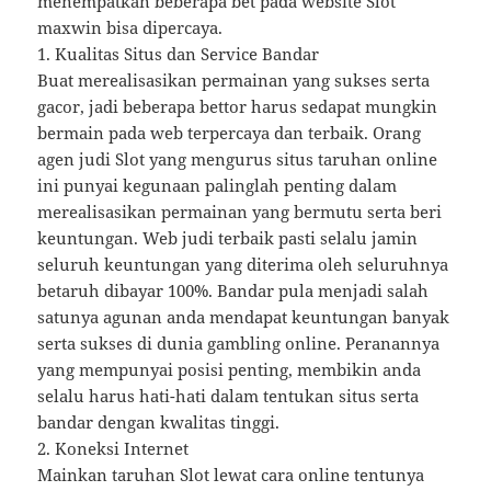
menempatkan beberapa bet pada website Slot
maxwin bisa dipercaya.
1. Kualitas Situs dan Service Bandar
Buat merealisasikan permainan yang sukses serta
gacor, jadi beberapa bettor harus sedapat mungkin
bermain pada web terpercaya dan terbaik. Orang
agen judi Slot yang mengurus situs taruhan online
ini punyai kegunaan palinglah penting dalam
merealisasikan permainan yang bermutu serta beri
keuntungan. Web judi terbaik pasti selalu jamin
seluruh keuntungan yang diterima oleh seluruhnya
betaruh dibayar 100%. Bandar pula menjadi salah
satunya agunan anda mendapat keuntungan banyak
serta sukses di dunia gambling online. Peranannya
yang mempunyai posisi penting, membikin anda
selalu harus hati-hati dalam tentukan situs serta
bandar dengan kwalitas tinggi.
2. Koneksi Internet
Mainkan taruhan Slot lewat cara online tentunya