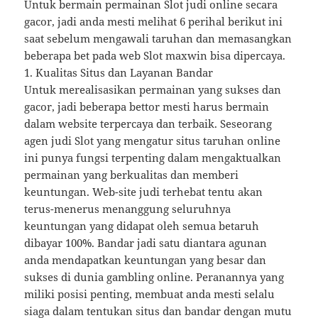
Untuk bermain permainan Slot judi online secara
gacor, jadi anda mesti melihat 6 perihal berikut ini
saat sebelum mengawali taruhan dan memasangkan
beberapa bet pada web Slot maxwin bisa dipercaya.
1. Kualitas Situs dan Layanan Bandar
Untuk merealisasikan permainan yang sukses dan
gacor, jadi beberapa bettor mesti harus bermain
dalam website terpercaya dan terbaik. Seseorang
agen judi Slot yang mengatur situs taruhan online
ini punya fungsi terpenting dalam mengaktualkan
permainan yang berkualitas dan memberi
keuntungan. Web-site judi terhebat tentu akan
terus-menerus menanggung seluruhnya
keuntungan yang didapat oleh semua betaruh
dibayar 100%. Bandar jadi satu diantara agunan
anda mendapatkan keuntungan yang besar dan
sukses di dunia gambling online. Peranannya yang
miliki posisi penting, membuat anda mesti selalu
siaga dalam tentukan situs dan bandar dengan mutu