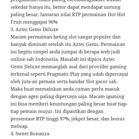
sekedar hanya itu, bettor dapat mendapat untung
paling besar, lantaran nilai RTP permainan Hot Hot
Fruit menggapai 96%
3. Aztec Gems Deluxe
Macam permainan beting slot sangat populer dan
banyak diminati setelah itu Aztec Gems. Permainan
ini begitu simpel anda jumpai di berapa web judi
online sah Indonesia. Masalah ini dipicu Aztec
Gems Deluxe memanglah asal dari provider gaming
terkenal seperti Pragmatic Play yang udah dipercayai
oleh juta-an pemain serta bandar Slot gacor sah.
Maka buat memainkan anda cuman perlu masuk
dengan agen paling dipercaya saja. Macam igaming
ini bisa memberi keuntungan paling besar buat tiap-
tiap pemain mujur. Ini dipastikan dengan
prosentase RTP tinggi 97%, jekpot besar, dan bonus
meluap.
4. Sweet Bonanza