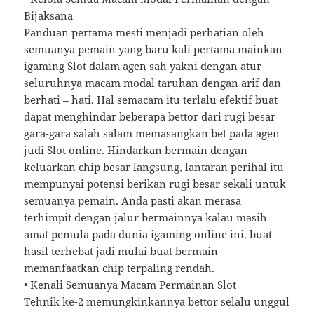
Bijaksana
Panduan pertama mesti menjadi perhatian oleh
semuanya pemain yang baru kali pertama mainkan
igaming Slot dalam agen sah yakni dengan atur
seluruhnya macam modal taruhan dengan arif dan
berhati – hati. Hal semacam itu terlalu efektif buat
dapat menghindar beberapa bettor dari rugi besar
gara-gara salah salam memasangkan bet pada agen
judi Slot online. Hindarkan bermain dengan
keluarkan chip besar langsung, lantaran perihal itu
mempunyai potensi berikan rugi besar sekali untuk
semuanya pemain. Anda pasti akan merasa
terhimpit dengan jalur bermainnya kalau masih
amat pemula pada dunia igaming online ini. buat
hasil terhebat jadi mulai buat bermain
memanfaatkan chip terpaling rendah.
• Kenali Semuanya Macam Permainan Slot
Tehnik ke-2 memungkinkannya bettor selalu unggul