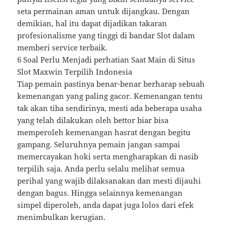
seta permainan aman untuk dijangkau. Dengan
demikian, hal itu dapat dijadikan takaran
profesionalisme yang tinggi di bandar Slot dalam
memberi service terbaik.
6 Soal Perlu Menjadi perhatian Saat Main di Situs
Slot Maxwin Terpilih Indonesia
Tiap pemain pastinya benar-benar berharap sebuah
kemenangan yang paling gacor. Kemenangan tentu
tak akan tiba sendirinya, mesti ada beberapa usaha
yang telah dilakukan oleh bettor biar bisa
memperoleh kemenangan hasrat dengan begitu
gampang. Seluruhnya pemain jangan sampai
memercayakan hoki serta mengharapkan di nasib
terpilih saja. Anda perlu selalu melihat semua
perihal yang wajib dilaksanakan dan mesti dijauhi
dengan bagus. Hingga selainnya kemenangan
simpel diperoleh, anda dapat juga lolos dari efek
menimbulkan kerugian.