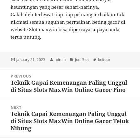
keuntungan yang besar sehari-harinya.
Gak boleh terlewat tiap-tiap peluang terbaik untuk
nikmati semua suguhan permainan beting gacor di
website Slot maxwin bisa dipercaya supaya anda
terus untung.
Posted
Author
Categories
Tags
January 21, 2023
admin
Judi Slot
koitoto
on
Post
PREVIOUS
navigation
Teknik Gapai Kemenangan Paling Unggul
Previous
di Situs Slots MaxWin Online Gacor Pino
post:
NEXT
Teknik Capai Kemenangan Paling Unggul
Next
di Situs Slots MaxWin Online Gacor Teluk
post:
Nibung