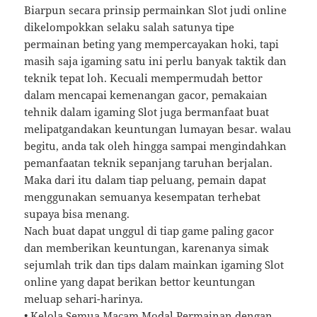
Biarpun secara prinsip permainkan Slot judi online
dikelompokkan selaku salah satunya tipe
permainan beting yang mempercayakan hoki, tapi
masih saja igaming satu ini perlu banyak taktik dan
teknik tepat loh. Kecuali mempermudah bettor
dalam mencapai kemenangan gacor, pemakaian
tehnik dalam igaming Slot juga bermanfaat buat
melipatgandakan keuntungan lumayan besar. walau
begitu, anda tak oleh hingga sampai mengindahkan
pemanfaatan teknik sepanjang taruhan berjalan.
Maka dari itu dalam tiap peluang, pemain dapat
menggunakan semuanya kesempatan terhebat
supaya bisa menang.
Nach buat dapat unggul di tiap game paling gacor
dan memberikan keuntungan, karenanya simak
sejumlah trik dan tips dalam mainkan igaming Slot
online yang dapat berikan bettor keuntungan
meluap sehari-harinya.
• Kelola Semua Macam Modal Permainan dengan