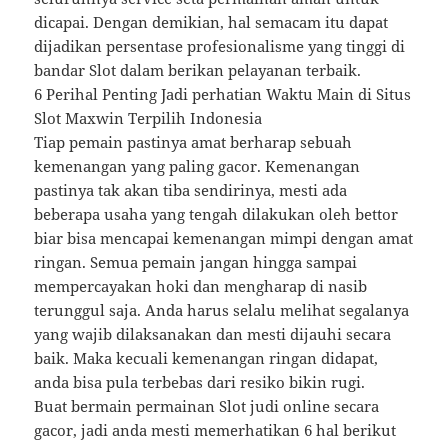
dicapai. Dengan demikian, hal semacam itu dapat
dijadikan persentase profesionalisme yang tinggi di
bandar Slot dalam berikan pelayanan terbaik.
6 Perihal Penting Jadi perhatian Waktu Main di Situs
Slot Maxwin Terpilih Indonesia
Tiap pemain pastinya amat berharap sebuah
kemenangan yang paling gacor. Kemenangan
pastinya tak akan tiba sendirinya, mesti ada
beberapa usaha yang tengah dilakukan oleh bettor
biar bisa mencapai kemenangan mimpi dengan amat
ringan. Semua pemain jangan hingga sampai
mempercayakan hoki dan mengharap di nasib
terunggul saja. Anda harus selalu melihat segalanya
yang wajib dilaksanakan dan mesti dijauhi secara
baik. Maka kecuali kemenangan ringan didapat,
anda bisa pula terbebas dari resiko bikin rugi.
Buat bermain permainan Slot judi online secara
gacor, jadi anda mesti memerhatikan 6 hal berikut