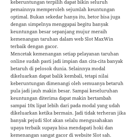
keberuntungan terpilih dapat bikin seluruh
pemainnya memperoleh sejumlah keuntungan
optimal. Bukan sekedar hanya itu, betor bisa juga
dengan simpelnya menggapai begitu banyak
keuntungan besar sepanjang mujur meraih
kemenangan taruhan dalam web Slot MaxWin
terbaik dengan gacor.
Mencetak kemenangan setiap pelayanan taruhan
online sudah pasti jadi impian dan cita-cita banyak
betaruh di pelosok dunia. Selainnya modal
dikeluarkan dapat balik kembali, tetapi nilai
keberuntungan dimenangi oleh semuanya betaruh
pula jadi jauh makin besar. Sampai keseluruhan
keuntungan diterima dapat makin bertambah
sampai 10x lipat lebih dari pada modal yang udah
dikeluarkan ketika bermain. Jadi tidak terheran jika
banyak pejudi Slot akan selalu mengusahakan
upaya terbaik supaya bisa mendapati hoki dan
kemenangan sangat gacor di website Slot sah.