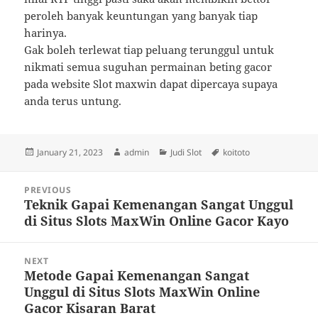
peroleh banyak keuntungan yang banyak tiap
harinya.
Gak boleh terlewat tiap peluang terunggul untuk
nikmati semua suguhan permainan beting gacor
pada website Slot maxwin dapat dipercaya supaya
anda terus untung.
Posted
Author
Categories
Tags
January 21, 2023
admin
Judi Slot
koitoto
on
Post
PREVIOUS
navigation
Teknik Gapai Kemenangan Sangat Unggul
Previous
di Situs Slots MaxWin Online Gacor Kayo
post:
NEXT
Metode Gapai Kemenangan Sangat
Next
Unggul di Situs Slots MaxWin Online
post:
Gacor Kisaran Barat