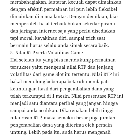
membahagiakan, lantaran kecuali dapat dimainkan
dengan efektif, permainan ini pun lebih fleksibel
dimainkan di mana lantas. Dengan demikian, biar
memperoleh hasil terbaik bukan sekedar piranti
dan jaringan internet saja yang perlu disediakan,
tapi moral, keyakinan diri, sampai trick saat
bermain harus selalu anda simak secara baik.
5. Nilai RTP serta Volatilitas Game
Hal setelah itu yang bisa mendukung permainan
tersukses yaitu mengenal nilai RTP dan jenjang
volatilitas dari game Slot itu tertentu. Nilai RTP ini
bakal menolong beberapa betaruh mendapati
keuntungan hasil dari pengembalian dana yang
telah terkumpul di 1 mesin. Nilai prosentase RTP ini
menjadi satu diantara perihal yang jangan hingga
sampai anda acuhkan. Dikarenakan lebih tinggi
nilai rasio RTP, maka semakin besar juga jumlah
pengembalian dana yang diterima oleh pemain
untung. Lebih pada itu, anda harus mengenali