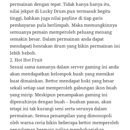
permainan dengan tepat. Tidak hanya hanya itu,
nilai jekpot di Lucky Drum pun termasuk begitu
tinggi, bahkan juga nilai payline di tiap garis
pembayaran pula berlimpah. Maka memungkinnya
semuanya pemain memperoleh peluang menang
semakin besar. Dalam permainan anda dapat
mendapati hentakan drum yang bikin permainan ini
lebih heboh.
2. Hot Hot Fruit
Sesuai sama namanya dalam server gaming ini anda
akan mendapatkan kelompok buah yang memikat
buat dimainkan. Bettor mendapat hoki yang besar
sekali setiap saat memperoleh gabungan ikon buah
yang mirip. Meskipun penampakan gaming ini
dipenuhinya dengan buah – buahan panas, akan
tetapi ini tak kurangi seni serta serunya dalam
permainan. Semua penampilan yang dimonopoli
oleh warna ceria bikin beberapa bettor memperoleh
pengalaman bermain paling membahagiakan.