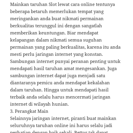
Mainkan taruhan Slot lewat cara online tentunya
beberapa betaruh memerlukan tempat yang
meringankan anda buat nikmati permainan
berkualitas terunggul ini dengan sangatlah
memberikan keuntungan. Biar mendapat
kelapangan dalam nikmati semua suguhan
permainan yang paling berkualitas, karena itu anda
mesti perlu jaringan internet yang konstan.
Sambungan internet punyai peranan penting untuk
mendapati hasil taruhan amat mengesankan. Juga
sambungan internet dapat juga menjadi satu
diantaranya pemicu anda mendapat kekalahan
dalam taruhan. Hingga untuk mendapati hasil
terbaik anda selalu harus mencermati jaringan
internet di wilayah hunian.
3. Perangkat Main
Selainnya jaringan internet, piranti buat mainkan
seluruhnya taruhan online ini harus selalu jadi
perhatian dengan baik sekali. Bettor tak dapat