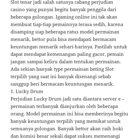
Slot tenar jadi salah satunya cabang perjudian
casino yang punyai begitu banyak penggila dari
beberapa golongan. Igaming online ini tak akan
membuat tiap-tiap pemainnya terasa sedih, karena
disamping siap beberapa ratus model permainan
menarik, bettor pula bisa mendapati bermacam
keuntungan menarik sehari-harinya. Pastilah untuk
dapat mendapat kemenangan paling gacor, pemain
jangan sampai keliru dalam tentukan permainan.
Ada sekian banyak type permainan beting Slot
terpilih yang saat ini banyak disenangi sebab
sanggup beri bermacam keuntungan menarik.
1. Lucky Drum
Perjudian Lucky Drum jadi satu diantara server e –
permainan terbanyak dianjurkan oleh beberapa
orang. Model permainan ini bisa memberinya begitu
banyak keuntungan terpilih yang memikat untuk
semuanya golongan. Banyak bettor akan raih hoki
dan komisi besar sekali dapat sukses memenangi