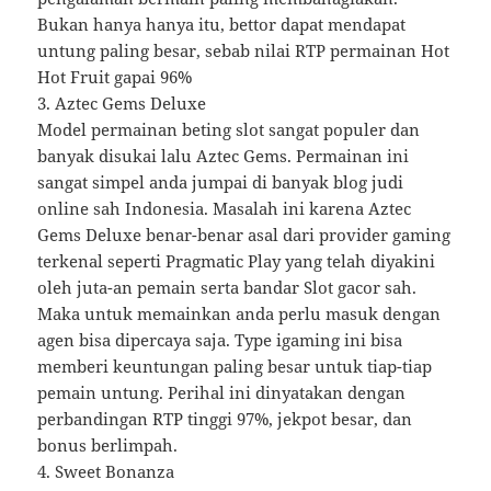
Bukan hanya hanya itu, bettor dapat mendapat
untung paling besar, sebab nilai RTP permainan Hot
Hot Fruit gapai 96%
3. Aztec Gems Deluxe
Model permainan beting slot sangat populer dan
banyak disukai lalu Aztec Gems. Permainan ini
sangat simpel anda jumpai di banyak blog judi
online sah Indonesia. Masalah ini karena Aztec
Gems Deluxe benar-benar asal dari provider gaming
terkenal seperti Pragmatic Play yang telah diyakini
oleh juta-an pemain serta bandar Slot gacor sah.
Maka untuk memainkan anda perlu masuk dengan
agen bisa dipercaya saja. Type igaming ini bisa
memberi keuntungan paling besar untuk tiap-tiap
pemain untung. Perihal ini dinyatakan dengan
perbandingan RTP tinggi 97%, jekpot besar, dan
bonus berlimpah.
4. Sweet Bonanza