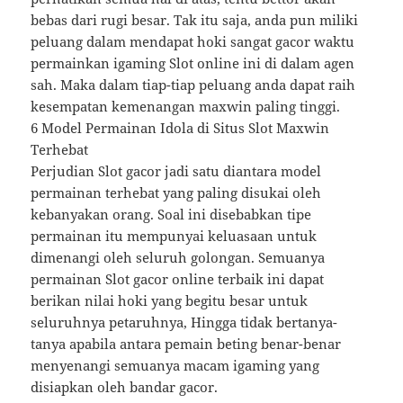
bebas dari rugi besar. Tak itu saja, anda pun miliki
peluang dalam mendapat hoki sangat gacor waktu
permainkan igaming Slot online ini di dalam agen
sah. Maka dalam tiap-tiap peluang anda dapat raih
kesempatan kemenangan maxwin paling tinggi.
6 Model Permainan Idola di Situs Slot Maxwin
Terhebat
Perjudian Slot gacor jadi satu diantara model
permainan terhebat yang paling disukai oleh
kebanyakan orang. Soal ini disebabkan tipe
permainan itu mempunyai keluasaan untuk
dimenangi oleh seluruh golongan. Semuanya
permainan Slot gacor online terbaik ini dapat
berikan nilai hoki yang begitu besar untuk
seluruhnya petaruhnya, Hingga tidak bertanya-
tanya apabila antara pemain beting benar-benar
menyenangi semuanya macam igaming yang
disiapkan oleh bandar gacor.