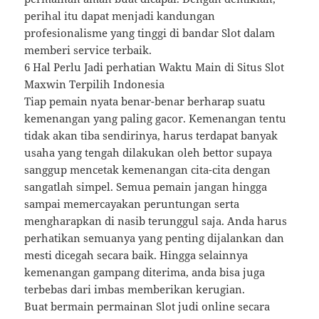
perihal itu dapat menjadi kandungan
profesionalisme yang tinggi di bandar Slot dalam
memberi service terbaik.
6 Hal Perlu Jadi perhatian Waktu Main di Situs Slot
Maxwin Terpilih Indonesia
Tiap pemain nyata benar-benar berharap suatu
kemenangan yang paling gacor. Kemenangan tentu
tidak akan tiba sendirinya, harus terdapat banyak
usaha yang tengah dilakukan oleh bettor supaya
sanggup mencetak kemenangan cita-cita dengan
sangatlah simpel. Semua pemain jangan hingga
sampai memercayakan peruntungan serta
mengharapkan di nasib terunggul saja. Anda harus
perhatikan semuanya yang penting dijalankan dan
mesti dicegah secara baik. Hingga selainnya
kemenangan gampang diterima, anda bisa juga
terbebas dari imbas memberikan kerugian.
Buat bermain permainan Slot judi online secara