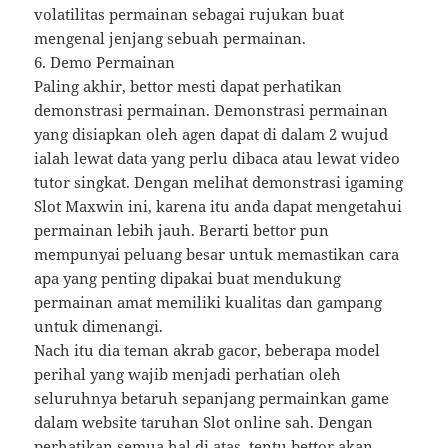
volatilitas permainan sebagai rujukan buat
mengenal jenjang sebuah permainan.
6. Demo Permainan
Paling akhir, bettor mesti dapat perhatikan
demonstrasi permainan. Demonstrasi permainan
yang disiapkan oleh agen dapat di dalam 2 wujud
ialah lewat data yang perlu dibaca atau lewat video
tutor singkat. Dengan melihat demonstrasi igaming
Slot Maxwin ini, karena itu anda dapat mengetahui
permainan lebih jauh. Berarti bettor pun
mempunyai peluang besar untuk memastikan cara
apa yang penting dipakai buat mendukung
permainan amat memiliki kualitas dan gampang
untuk dimenangi.
Nach itu dia teman akrab gacor, beberapa model
perihal yang wajib menjadi perhatian oleh
seluruhnya betaruh sepanjang permainkan game
dalam website taruhan Slot online sah. Dengan
perhatikan semua hal di atas, tentu bettor akan