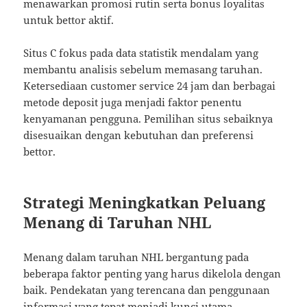
menawarkan promosi rutin serta bonus loyalitas
untuk bettor aktif.
Situs C fokus pada data statistik mendalam yang
membantu analisis sebelum memasang taruhan.
Ketersediaan customer service 24 jam dan berbagai
metode deposit juga menjadi faktor penentu
kenyamanan pengguna. Pemilihan situs sebaiknya
disesuaikan dengan kebutuhan dan preferensi
bettor.
Strategi Meningkatkan Peluang
Menang di Taruhan NHL
Menang dalam taruhan NHL bergantung pada
beberapa faktor penting yang harus dikelola dengan
baik. Pendekatan yang terencana dan penggunaan
informasi yang tepat menjadi kunci utama.