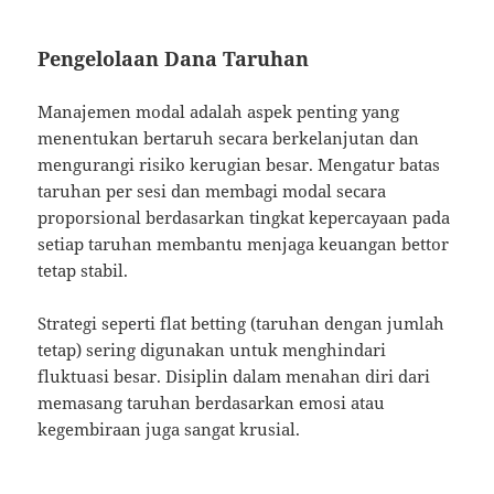
Pengelolaan Dana Taruhan
Manajemen modal adalah aspek penting yang
menentukan bertaruh secara berkelanjutan dan
mengurangi risiko kerugian besar. Mengatur batas
taruhan per sesi dan membagi modal secara
proporsional berdasarkan tingkat kepercayaan pada
setiap taruhan membantu menjaga keuangan bettor
tetap stabil.
Strategi seperti flat betting (taruhan dengan jumlah
tetap) sering digunakan untuk menghindari
fluktuasi besar. Disiplin dalam menahan diri dari
memasang taruhan berdasarkan emosi atau
kegembiraan juga sangat krusial.