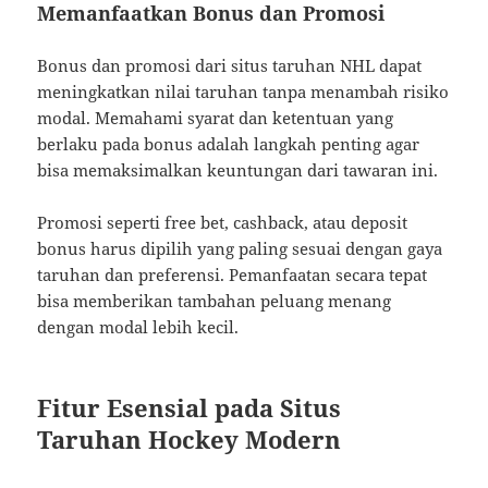
Memanfaatkan Bonus dan Promosi
Bonus dan promosi dari situs taruhan NHL dapat
meningkatkan nilai taruhan tanpa menambah risiko
modal. Memahami syarat dan ketentuan yang
berlaku pada bonus adalah langkah penting agar
bisa memaksimalkan keuntungan dari tawaran ini.
Promosi seperti free bet, cashback, atau deposit
bonus harus dipilih yang paling sesuai dengan gaya
taruhan dan preferensi. Pemanfaatan secara tepat
bisa memberikan tambahan peluang menang
dengan modal lebih kecil.
Fitur Esensial pada Situs
Taruhan Hockey Modern