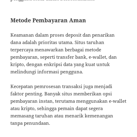
Metode Pembayaran Aman
Keamanan dalam proses deposit dan penarikan
dana adalah prioritas utama. Situs taruhan
terpercaya menawarkan berbagai metode
pembayaran, seperti transfer bank, e-wallet, dan
kripto, dengan enkripsi data yang kuat untuk
melindungi informasi pengguna.
Kecepatan pemrosesan transaksi juga menjadi
faktor penting. Banyak situs memberikan opsi
pembayaran instan, terutama menggunakan e-wallet
atau kripto, sehingga pemain dapat segera
memasang taruhan atau menarik kemenangan
tanpa penundaan.