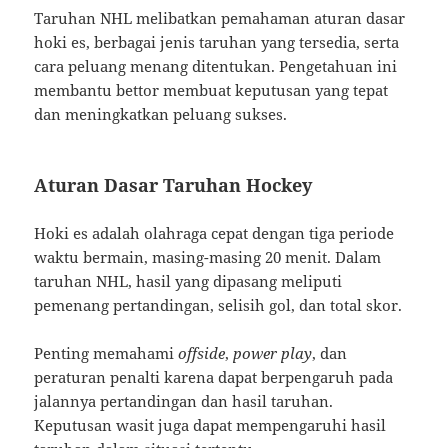
Taruhan NHL melibatkan pemahaman aturan dasar
hoki es, berbagai jenis taruhan yang tersedia, serta
cara peluang menang ditentukan. Pengetahuan ini
membantu bettor membuat keputusan yang tepat
dan meningkatkan peluang sukses.
Aturan Dasar Taruhan Hockey
Hoki es adalah olahraga cepat dengan tiga periode
waktu bermain, masing-masing 20 menit. Dalam
taruhan NHL, hasil yang dipasang meliputi
pemenang pertandingan, selisih gol, dan total skor.
Penting memahami
offside
,
power play
, dan
peraturan penalti karena dapat berpengaruh pada
jalannya pertandingan dan hasil taruhan.
Keputusan wasit juga dapat mempengaruhi hasil