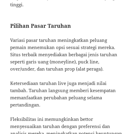
tinggi.
Pilihan Pasar Taruhan
Variasi pasar taruhan meningkatkan peluang
pemain menemukan opsi sesuai strategi mereka.
Situs terbaik menyediakan berbagai jenis taruhan
seperti garis uang (moneyline), puck line,
over/under, dan taruhan prop (alat peraga).
Ketersediaan taruhan live juga menjadi nilai
tambah. Taruhan langsung memberi kesempatan
memanfaatkan perubahan peluang selama
pertandingan.
Fleksibilitas ini memungkinkan bettor
menyesuaikan taruhan dengan preferensi dan
analisis mereka, meningkatkan potensi keuntungan.