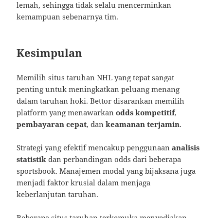
lemah, sehingga tidak selalu mencerminkan
kemampuan sebenarnya tim.
Kesimpulan
Memilih situs taruhan NHL yang tepat sangat
penting untuk meningkatkan peluang menang
dalam taruhan hoki. Bettor disarankan memilih
platform yang menawarkan
odds kompetitif
,
pembayaran cepat
, dan
keamanan terjamin
.
Strategi yang efektif mencakup penggunaan
analisis
statistik
dan perbandingan odds dari beberapa
sportsbook. Manajemen modal yang bijaksana juga
menjadi faktor krusial dalam menjaga
keberlanjutan taruhan.
Beberapa situs taruhan terkemuka menyediakan