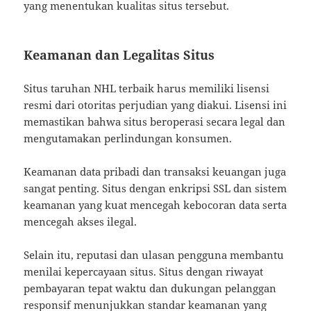
yang menentukan kualitas situs tersebut.
Keamanan dan Legalitas Situs
Situs taruhan NHL terbaik harus memiliki lisensi
resmi dari otoritas perjudian yang diakui. Lisensi ini
memastikan bahwa situs beroperasi secara legal dan
mengutamakan perlindungan konsumen.
Keamanan data pribadi dan transaksi keuangan juga
sangat penting. Situs dengan enkripsi SSL dan sistem
keamanan yang kuat mencegah kebocoran data serta
mencegah akses ilegal.
Selain itu, reputasi dan ulasan pengguna membantu
menilai kepercayaan situs. Situs dengan riwayat
pembayaran tepat waktu dan dukungan pelanggan
responsif menunjukkan standar keamanan yang