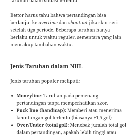
taruhan dalam situasi tertentu.
Bettor harus tahu bahwa pertandingan bisa
berlanjut ke
overtime
dan
shootout
jika skor seri
setelah tiga periode. Beberapa taruhan hanya
berlaku untuk waktu reguler, sementara yang lain
mencakup tambahan waktu.
Jenis Taruhan dalam NHL
Jenis taruhan populer meliputi:
Moneyline
: Taruhan pada pemenang
pertandingan tanpa memperhatikan skor.
Puck line (handicap)
: Memberi atau menerima
keuntungan gol tertentu (biasanya ±1,5 gol).
Over/Under (total gol)
: Menebak jumlah total gol
dalam pertandingan, apakah lebih tinggi atau