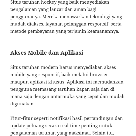
Situs taruhan hockey yang baik menyediakan
pengalaman yang lancar dan aman bagi
penggunanya. Mereka menawarkan teknologi yang
mudah diakses, layanan pelanggan responsif, serta
metode pembayaran yang terjamin keamanannya.
Akses Mobile dan Aplikasi
Situs taruhan modern harus menyediakan akses
mobile yang responsif, baik melalui browser
maupun aplikasi khusus. Aplikasi ini memudahkan
pengguna memasang taruhan kapan saja dan di
mana saja dengan antarmuka yang cepat dan mudah
digunakan.
Fitur-fitur seperti notifikasi hasil pertandingan dan
update peluang secara real-time penting untuk
pengalaman taruhan yang maksimal. Selain itu,