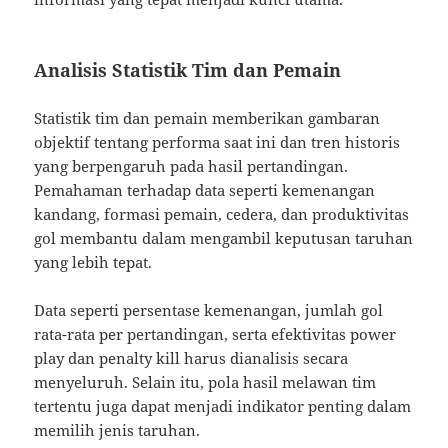
Analisis Statistik Tim dan Pemain
Statistik tim dan pemain memberikan gambaran
objektif tentang performa saat ini dan tren historis
yang berpengaruh pada hasil pertandingan.
Pemahaman terhadap data seperti kemenangan
kandang, formasi pemain, cedera, dan produktivitas
gol membantu dalam mengambil keputusan taruhan
yang lebih tepat.
Data seperti persentase kemenangan, jumlah gol
rata-rata per pertandingan, serta efektivitas power
play dan penalty kill harus dianalisis secara
menyeluruh. Selain itu, pola hasil melawan tim
tertentu juga dapat menjadi indikator penting dalam
memilih jenis taruhan.