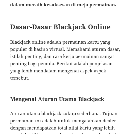
dalam meraih kesuksesan di meja permainan.
Dasar-Dasar Blackjack Online
Blackjack online adalah permainan kartu yang
populer di kasino virtual. Memahami aturan dasar,
istilah penting, dan cara kerja permainan sangat
penting bagi pemula. Berikut adalah penjelasan
yang lebih mendalam mengenai aspek-aspek
tersebut.
Mengenal Aturan Utama Blackjack
Aturan utama blackjack cukup sederhana. Tujuan
permainan ini adalah untuk mengalahkan dealer
dengan mendapatkan total nilai kartu yang lebih