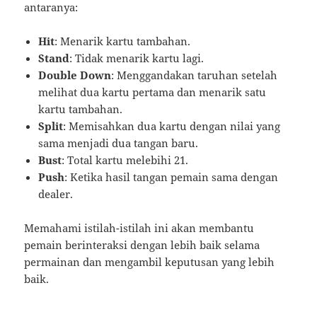
antaranya:
Hit
: Menarik kartu tambahan.
Stand
: Tidak menarik kartu lagi.
Double Down
: Menggandakan taruhan setelah
melihat dua kartu pertama dan menarik satu
kartu tambahan.
Split
: Memisahkan dua kartu dengan nilai yang
sama menjadi dua tangan baru.
Bust
: Total kartu melebihi 21.
Push
: Ketika hasil tangan pemain sama dengan
dealer.
Memahami istilah-istilah ini akan membantu
pemain berinteraksi dengan lebih baik selama
permainan dan mengambil keputusan yang lebih
baik.