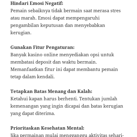
Hindari Emosi Negatif:
Pemain sebaiknya tidak bermain saat merasa stres
atau marah. Emosi dapat mempengaruhi
pengambilan keputusan dan menyebabkan
kerugian.
Gunakan Fitur Pengaturan:
Banyak kasino online menyediakan opsi untuk
membatasi deposit dan waktu bermain.
Memanfaatkan fitur ini dapat membantu pemain
tetap dalam kendali.
Tetapkan Batas Menang dan Kalah:
Ketahui kapan harus berhenti. Tentukan jumlah
kemenangan yang ingin dicapai dan batas kerugian
yang dapat diterima.
Prioritaskan Kesehatan Mental:
Jika permainan mulai mengganggu aktivitas sehari-