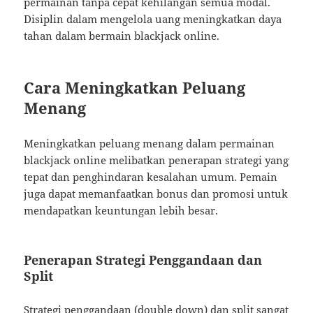
permainan tanpa cepat kehilangan semua modal.
Disiplin dalam mengelola uang meningkatkan daya
tahan dalam bermain blackjack online.
Cara Meningkatkan Peluang
Menang
Meningkatkan peluang menang dalam permainan
blackjack online melibatkan penerapan strategi yang
tepat dan penghindaran kesalahan umum. Pemain
juga dapat memanfaatkan bonus dan promosi untuk
mendapatkan keuntungan lebih besar.
Penerapan Strategi Penggandaan dan
Split
Strategi penggandaan (double down) dan split sangat