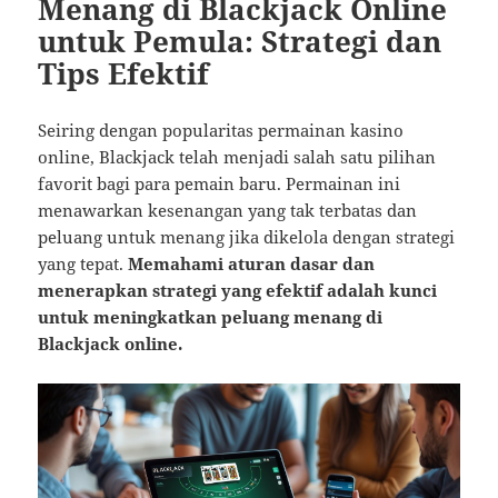
Menang di Blackjack Online
untuk Pemula: Strategi dan
Tips Efektif
Seiring dengan popularitas permainan kasino
online, Blackjack telah menjadi salah satu pilihan
favorit bagi para pemain baru. Permainan ini
menawarkan kesenangan yang tak terbatas dan
peluang untuk menang jika dikelola dengan strategi
yang tepat.
Memahami aturan dasar dan
menerapkan strategi yang efektif adalah kunci
untuk meningkatkan peluang menang di
Blackjack online.