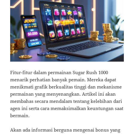
Fitur-fitur dalam permainan Sugar Rush 1000
menarik perhatian banyak pemain. Mereka dapat
menikmati grafik berkualitas tinggi dan mekanisme
permainan yang menyenangkan. Artikel ini akan
membahas secara mendalam tentang kelebihan dari
agen ini serta cara memaksimalkan keuntungan saat
bermain.
Akan ada informasi berguna mengenai bonus yang