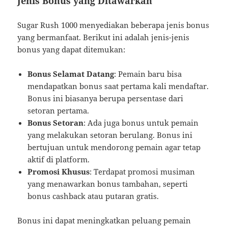
Jenis Bonus yang Ditawarkan
Sugar Rush 1000 menyediakan beberapa jenis bonus
yang bermanfaat. Berikut ini adalah jenis-jenis
bonus yang dapat ditemukan:
Bonus Selamat Datang
: Pemain baru bisa
mendapatkan bonus saat pertama kali mendaftar.
Bonus ini biasanya berupa persentase dari
setoran pertama.
Bonus Setoran
: Ada juga bonus untuk pemain
yang melakukan setoran berulang. Bonus ini
bertujuan untuk mendorong pemain agar tetap
aktif di platform.
Promosi Khusus
: Terdapat promosi musiman
yang menawarkan bonus tambahan, seperti
bonus cashback atau putaran gratis.
Bonus ini dapat meningkatkan peluang pemain