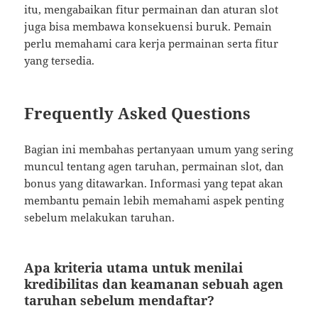
itu, mengabaikan fitur permainan dan aturan slot
juga bisa membawa konsekuensi buruk. Pemain
perlu memahami cara kerja permainan serta fitur
yang tersedia.
Frequently Asked Questions
Bagian ini membahas pertanyaan umum yang sering
muncul tentang agen taruhan, permainan slot, dan
bonus yang ditawarkan. Informasi yang tepat akan
membantu pemain lebih memahami aspek penting
sebelum melakukan taruhan.
Apa kriteria utama untuk menilai
kredibilitas dan keamanan sebuah agen
taruhan sebelum mendaftar?