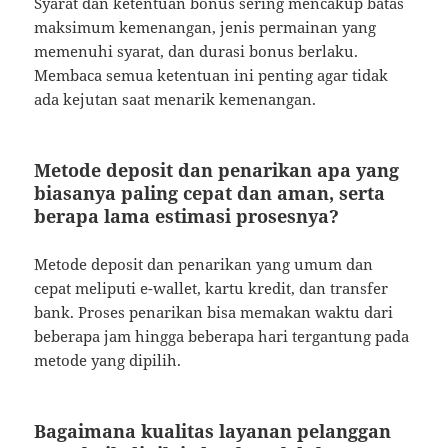
Syarat dan ketentuan bonus sering mencakup batas
maksimum kemenangan, jenis permainan yang
memenuhi syarat, dan durasi bonus berlaku.
Membaca semua ketentuan ini penting agar tidak
ada kejutan saat menarik kemenangan.
Metode deposit dan penarikan apa yang
biasanya paling cepat dan aman, serta
berapa lama estimasi prosesnya?
Metode deposit dan penarikan yang umum dan
cepat meliputi e-wallet, kartu kredit, dan transfer
bank. Proses penarikan bisa memakan waktu dari
beberapa jam hingga beberapa hari tergantung pada
metode yang dipilih.
Bagaimana kualitas layanan pelanggan