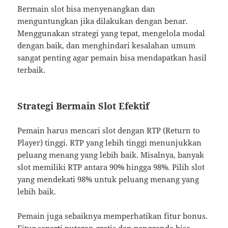
Bermain slot bisa menyenangkan dan
menguntungkan jika dilakukan dengan benar.
Menggunakan strategi yang tepat, mengelola modal
dengan baik, dan menghindari kesalahan umum
sangat penting agar pemain bisa mendapatkan hasil
terbaik.
Strategi Bermain Slot Efektif
Pemain harus mencari slot dengan RTP (Return to
Player) tinggi. RTP yang lebih tinggi menunjukkan
peluang menang yang lebih baik. Misalnya, banyak
slot memiliki RTP antara 90% hingga 98%. Pilih slot
yang mendekati 98% untuk peluang menang yang
lebih baik.
Pemain juga sebaiknya memperhatikan fitur bonus.
Fitur seperti putaran gratis dan pengganda bisa