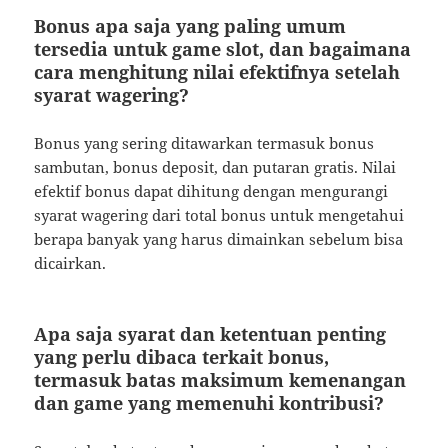
Bonus apa saja yang paling umum
tersedia untuk game slot, dan bagaimana
cara menghitung nilai efektifnya setelah
syarat wagering?
Bonus yang sering ditawarkan termasuk bonus
sambutan, bonus deposit, dan putaran gratis. Nilai
efektif bonus dapat dihitung dengan mengurangi
syarat wagering dari total bonus untuk mengetahui
berapa banyak yang harus dimainkan sebelum bisa
dicairkan.
Apa saja syarat dan ketentuan penting
yang perlu dibaca terkait bonus,
termasuk batas maksimum kemenangan
dan game yang memenuhi kontribusi?