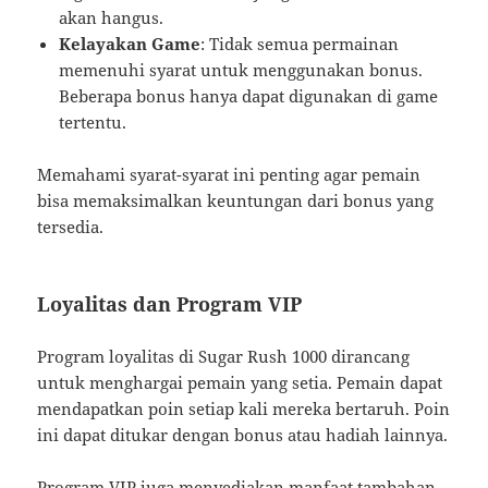
akan hangus.
Kelayakan Game
: Tidak semua permainan
memenuhi syarat untuk menggunakan bonus.
Beberapa bonus hanya dapat digunakan di game
tertentu.
Memahami syarat-syarat ini penting agar pemain
bisa memaksimalkan keuntungan dari bonus yang
tersedia.
Loyalitas dan Program VIP
Program loyalitas di Sugar Rush 1000 dirancang
untuk menghargai pemain yang setia. Pemain dapat
mendapatkan poin setiap kali mereka bertaruh. Poin
ini dapat ditukar dengan bonus atau hadiah lainnya.
Program VIP juga menyediakan manfaat tambahan.