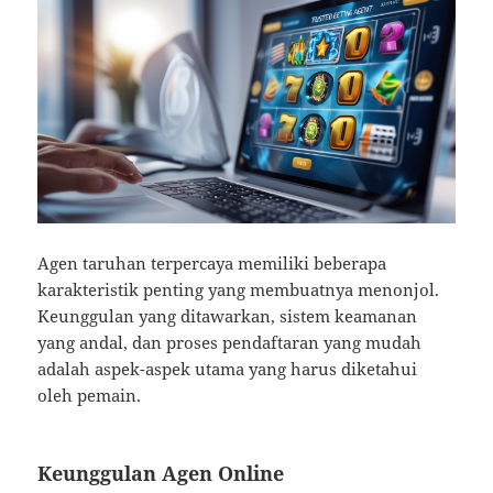
Agen taruhan terpercaya memiliki beberapa
karakteristik penting yang membuatnya menonjol.
Keunggulan yang ditawarkan, sistem keamanan
yang andal, dan proses pendaftaran yang mudah
adalah aspek-aspek utama yang harus diketahui
oleh pemain.
Keunggulan Agen Online