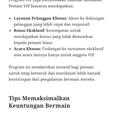
Pemain VIP biasanya mendapatkan:
Layanan Pelanggan Khusus
: Akses ke dukungan
pelanggan yang lebih cepat dan responsif.
Bonus Eksklusif
: Kesempatan untuk
mendapatkan bonus yang tidak ditawarkan
kepada pemain biasa.
Acara Khusus
: Undangan ke turnamen eksklusif
atau acara lainnya hanya untuk anggota VIP.
Program ini memberikan insentif bagi pemain
untuk tetap bertaruh dan menikmati lebih banyak
keuntungan dari pengalaman bermain mereka.
Tips Memaksimalkan
Keuntungan Bermain