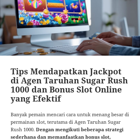
Tips Mendapatkan Jackpot
di Agen Taruhan Sugar Rush
1000 dan Bonus Slot Online
yang Efektif
Banyak pemain mencari cara untuk menang besar di
permainan slot, terutama di Agen Taruhan Sugar
Rush 1000.
Dengan mengikuti beberapa strategi
sederhana dan memanfaatkan bonus slot,