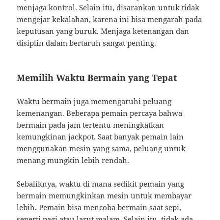
menjaga kontrol. Selain itu, disarankan untuk tidak
mengejar kekalahan, karena ini bisa mengarah pada
keputusan yang buruk. Menjaga ketenangan dan
disiplin dalam bertaruh sangat penting.
Memilih Waktu Bermain yang Tepat
Waktu bermain juga memengaruhi peluang
kemenangan. Beberapa pemain percaya bahwa
bermain pada jam tertentu meningkatkan
kemungkinan jackpot. Saat banyak pemain lain
menggunakan mesin yang sama, peluang untuk
menang mungkin lebih rendah.
Sebaliknya, waktu di mana sedikit pemain yang
bermain memungkinkan mesin untuk membayar
lebih. Pemain bisa mencoba bermain saat sepi,
seperti pagi atau larut malam. Selain itu, tidak ada