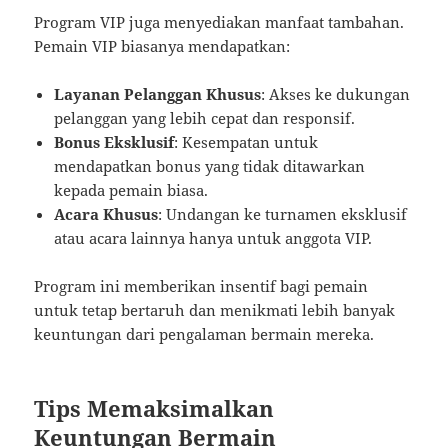
Program VIP juga menyediakan manfaat tambahan.
Pemain VIP biasanya mendapatkan:
Layanan Pelanggan Khusus
: Akses ke dukungan
pelanggan yang lebih cepat dan responsif.
Bonus Eksklusif
: Kesempatan untuk
mendapatkan bonus yang tidak ditawarkan
kepada pemain biasa.
Acara Khusus
: Undangan ke turnamen eksklusif
atau acara lainnya hanya untuk anggota VIP.
Program ini memberikan insentif bagi pemain
untuk tetap bertaruh dan menikmati lebih banyak
keuntungan dari pengalaman bermain mereka.
Tips Memaksimalkan
Keuntungan Bermain