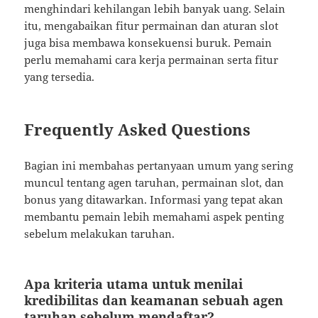
menghindari kehilangan lebih banyak uang. Selain
itu, mengabaikan fitur permainan dan aturan slot
juga bisa membawa konsekuensi buruk. Pemain
perlu memahami cara kerja permainan serta fitur
yang tersedia.
Frequently Asked Questions
Bagian ini membahas pertanyaan umum yang sering
muncul tentang agen taruhan, permainan slot, dan
bonus yang ditawarkan. Informasi yang tepat akan
membantu pemain lebih memahami aspek penting
sebelum melakukan taruhan.
Apa kriteria utama untuk menilai
kredibilitas dan keamanan sebuah agen
taruhan sebelum mendaftar?