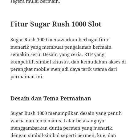
segera mulai bermain.
Fitur Sugar Rush 1000 Slot
Sugar Rush 1000 menawarkan berbagai fitur
menarik yang membuat pengalaman bermain
semakin seru. Desain yang ceria, RTP yang
kompetitif, simbol khusus, dan kemudahan akses di
perangkat mobile menjadi daya tarik utama dari
permainan ini.
Desain dan Tema Permainan
Sugar Rush 1000 menampilkan desain yang penuh
warna dan tema manis. Latar belakangnya
menggambarkan dunia permen yang menarik,
dengan simbol-simbol seperti permen, kue, dan