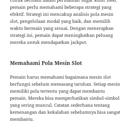
pemain perlu memahami beberapa strategi yang
efektif. Strategi ini mencakup analisis pola mesin
slot, pengelolaan modal yang baik, dan memilih
waktu bermain yang sesuai. Dengan menerapkan
strategi ini, pemain dapat meningkatkan peluang
mereka untuk mendapatkan jackpot.
Memahami Pola Mesin Slot
Pemain harus memahami bagaimana mesin slot
berfungsi sebelum memasang taruhan. Setiap mesin
memiliki pola tertentu yang dapat membantu
pemain. Mereka bisa memperhatikan simbol-simbol
yang sering muncul. Catatan sederhana tentang
kemenangan dan kekalahan sebelumnya bisa sangat
membantu.