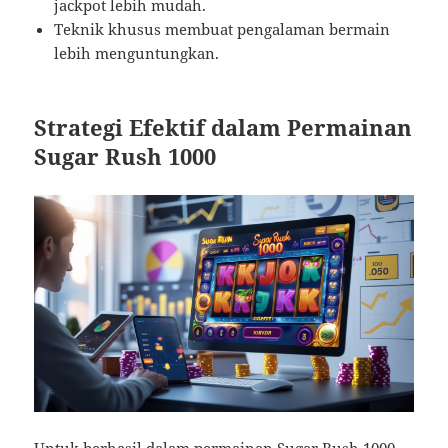
jackpot lebih mudah.
Teknik khusus membuat pengalaman bermain
lebih menguntungkan.
Strategi Efektif dalam Permainan
Sugar Rush 1000
Untuk berhasil dalam permainan Sugar Rush 1000,