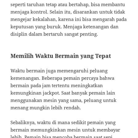
seperti taruhan tetap atau bertahap, bisa membantu
menjaga kontrol. Selain itu, disarankan untuk tidak
mengejar kekalahan, karena ini bisa mengarah pada
keputusan yang buruk. Menjaga ketenangan dan
disiplin dalam bertaruh sangat penting.
Memilih Waktu Bermain yang Tepat
Waktu bermain juga memengaruhi peluang
kemenangan. Beberapa pemain percaya bahwa
bermain pada jam tertentu meningkatkan
kemungkinan jackpot. Saat banyak pemain lain
menggunakan mesin yang sama, peluang untuk
menang mungkin lebih rendah.
Sebaliknya, waktu di mana sedikit pemain yang
bermain memungkinkan mesin untuk membayar
lebih. Pemain bisa mencoba bermain saat sepi,