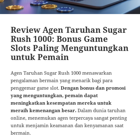
Review Agen Taruhan Sugar
Rush 1000: Bonus Game
Slots Paling Menguntungkan
untuk Pemain
Agen Taruhan Sugar Rush 1000 menawarkan
pengalaman bermain yang menarik bagi para
penggemar game slot.
Dengan bonus dan promosi
yang menguntungkan, pemain dapat
meningkatkan kesempatan mereka untuk
meraih kemenangan besar.
Dalam dunia taruhan
online, menemukan agen terpercaya sangat penting
untuk menjamin keamanan dan kenyamanan saat
bermain.