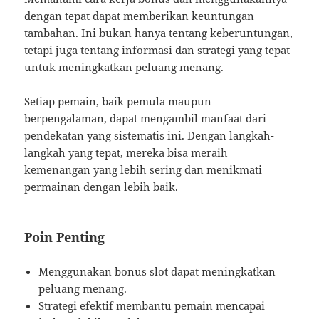
dengan tepat dapat memberikan keuntungan
tambahan. Ini bukan hanya tentang keberuntungan,
tetapi juga tentang informasi dan strategi yang tepat
untuk meningkatkan peluang menang.
Setiap pemain, baik pemula maupun
berpengalaman, dapat mengambil manfaat dari
pendekatan yang sistematis ini. Dengan langkah-
langkah yang tepat, mereka bisa meraih
kemenangan yang lebih sering dan menikmati
permainan dengan lebih baik.
Poin Penting
Menggunakan bonus slot dapat meningkatkan
peluang menang.
Strategi efektif membantu pemain mencapai