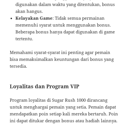
digunakan dalam waktu yang ditentukan, bonus
akan hangus.
Kelayakan Game
: Tidak semua permainan
memenuhi syarat untuk menggunakan bonus.
Beberapa bonus hanya dapat digunakan di game
tertentu.
Memahami syarat-syarat ini penting agar pemain
bisa memaksimalkan keuntungan dari bonus yang
tersedia.
Loyalitas dan Program VIP
Program loyalitas di Sugar Rush 1000 dirancang
untuk menghargai pemain yang setia. Pemain dapat
mendapatkan poin setiap kali mereka bertaruh. Poin
ini dapat ditukar dengan bonus atau hadiah lainnya.