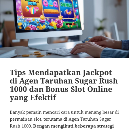
Tips Mendapatkan Jackpot
di Agen Taruhan Sugar Rush
1000 dan Bonus Slot Online
yang Efektif
Banyak pemain mencari cara untuk menang besar di
permainan slot, terutama di Agen Taruhan Sugar
Rush 1000.
Dengan mengikuti beberapa strategi