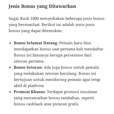
Jenis Bonus yang Ditawarkan
Sugar Rush 1000 menyediakan beberapa jenis bonus
yang bermanfaat. Berikut ini adalah jenis-jenis
bonus yang dapat ditemukan:
Bonus Selamat Datang
: Pemain baru bisa
mendapatkan bonus saat pertama kali mendaftar.
Bonus ini biasanya berupa persentase dari
setoran pertama.
Bonus Setoran
: Ada juga bonus untuk pemain
yang melakukan setoran berulang. Bonus ini
bertujuan untuk mendorong pemain agar tetap
aktif di platform.
Promosi Khusus
: Terdapat promosi musiman
yang menawarkan bonus tambahan, seperti
bonus cashback atau putaran gratis.