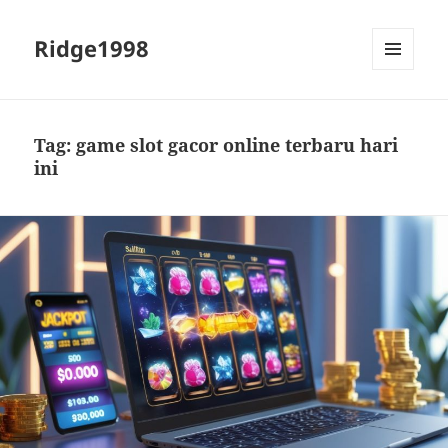
Ridge1998
MENU
AND
WIDGETS
Tag:
game slot gacor online terbaru hari
ini