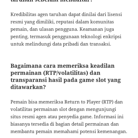
Kredibilitas agen taruhan dapat dinilai dari lisensi
resmi yang dimiliki, reputasi dalam komunitas
pemain, dan ulasan pengguna. Keamanan juga
penting, termasuk penggunaan teknologi enkripsi
untuk melindungi data pribadi dan transaksi.
Bagaimana cara memeriksa keadilan
permainan (RTP/volatilitas) dan
transparansi hasil pada game slot yang
ditawarkan?
Pemain bisa memeriksa Return to Player (RTP) dan
volatilitas permainan slot dengan mengunjungi
situs resmi agen atau penyedia game. Informasi ini
biasanya tersedia di bagian detail permainan dan
membantu pemain memahami potensi kemenangan.