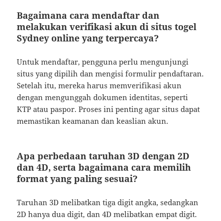
Bagaimana cara mendaftar dan
melakukan verifikasi akun di situs togel
Sydney online yang terpercaya?
Untuk mendaftar, pengguna perlu mengunjungi
situs yang dipilih dan mengisi formulir pendaftaran.
Setelah itu, mereka harus memverifikasi akun
dengan mengunggah dokumen identitas, seperti
KTP atau paspor. Proses ini penting agar situs dapat
memastikan keamanan dan keaslian akun.
Apa perbedaan taruhan 3D dengan 2D
dan 4D, serta bagaimana cara memilih
format yang paling sesuai?
Taruhan 3D melibatkan tiga digit angka, sedangkan
2D hanya dua digit, dan 4D melibatkan empat digit.