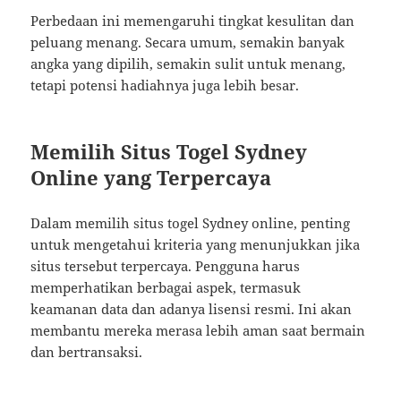
Perbedaan ini memengaruhi tingkat kesulitan dan
peluang menang. Secara umum, semakin banyak
angka yang dipilih, semakin sulit untuk menang,
tetapi potensi hadiahnya juga lebih besar.
Memilih Situs Togel Sydney
Online yang Terpercaya
Dalam memilih situs togel Sydney online, penting
untuk mengetahui kriteria yang menunjukkan jika
situs tersebut terpercaya. Pengguna harus
memperhatikan berbagai aspek, termasuk
keamanan data dan adanya lisensi resmi. Ini akan
membantu mereka merasa lebih aman saat bermain
dan bertransaksi.