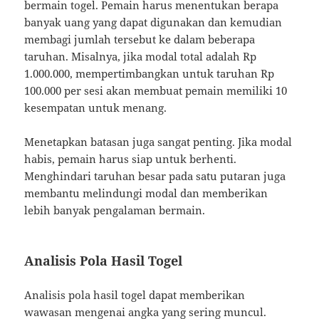
bermain togel. Pemain harus menentukan berapa
banyak uang yang dapat digunakan dan kemudian
membagi jumlah tersebut ke dalam beberapa
taruhan. Misalnya, jika modal total adalah Rp
1.000.000, mempertimbangkan untuk taruhan Rp
100.000 per sesi akan membuat pemain memiliki 10
kesempatan untuk menang.
Menetapkan batasan juga sangat penting. Jika modal
habis, pemain harus siap untuk berhenti.
Menghindari taruhan besar pada satu putaran juga
membantu melindungi modal dan memberikan
lebih banyak pengalaman bermain.
Analisis Pola Hasil Togel
Analisis pola hasil togel dapat memberikan
wawasan mengenai angka yang sering muncul.