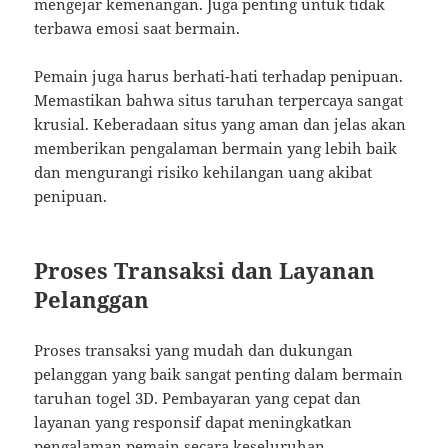
mengejar kemenangan. Juga penting untuk tidak
terbawa emosi saat bermain.
Pemain juga harus berhati-hati terhadap penipuan.
Memastikan bahwa situs taruhan terpercaya sangat
krusial. Keberadaan situs yang aman dan jelas akan
memberikan pengalaman bermain yang lebih baik
dan mengurangi risiko kehilangan uang akibat
penipuan.
Proses Transaksi dan Layanan
Pelanggan
Proses transaksi yang mudah dan dukungan
pelanggan yang baik sangat penting dalam bermain
taruhan togel 3D. Pembayaran yang cepat dan
layanan yang responsif dapat meningkatkan
pengalaman pemain secara keseluruhan.