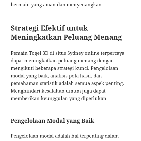
bermain yang aman dan menyenangkan.
Strategi Efektif untuk
Meningkatkan Peluang Menang
Pemain Togel 3D di situs Sydney online terpercaya
dapat meningkatkan peluang menang dengan
mengikuti beberapa strategi kunci. Pengelolaan
modal yang baik, analisis pola hasil, dan
pemahaman statistik adalah semua aspek penting.
Menghindari kesalahan umum juga dapat
memberikan keunggulan yang diperlukan.
Pengelolaan Modal yang Baik
Pengelolaan modal adalah hal terpenting dalam