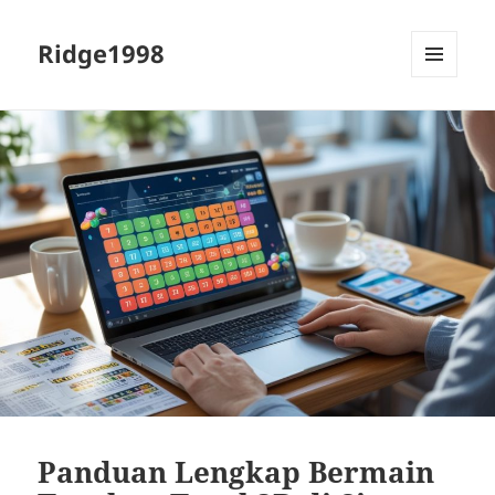
Ridge1998
MENU
AND
WIDGETS
Panduan Lengkap Bermain