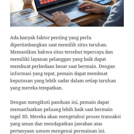
Ada banyak faktor penting yang perlu
dipertimbangkan saat memilih situs taruhan.
Memastikan bahwa situs tersebut tepercaya dan
memiliki layanan pelanggan yang baik dapat
membuat perbedaan besar saat bermain. Dengan
informasi yang tepat, pemain dapat membuat
keputusan yang lebih sadar dalam setiap taruhan
yang mereka tempatkan.
Dengan mengikuti panduan ini, pemain dapat
memanfaatkan peluang lebih baik saat bermain
togel 3D. Mereka akan mengetahui proses transaksi
yang aman dan mendapatkan jawaban atas
pertanyaan umum mengenai permainan ini.