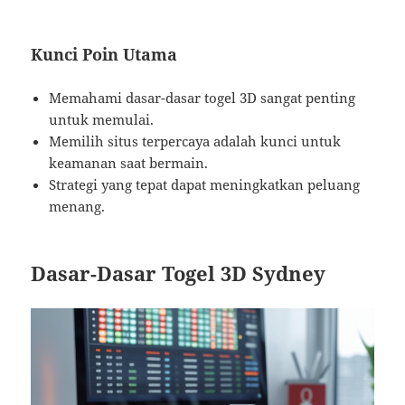
Kunci Poin Utama
Memahami dasar-dasar togel 3D sangat penting
untuk memulai.
Memilih situs terpercaya adalah kunci untuk
keamanan saat bermain.
Strategi yang tepat dapat meningkatkan peluang
menang.
Dasar-Dasar Togel 3D Sydney