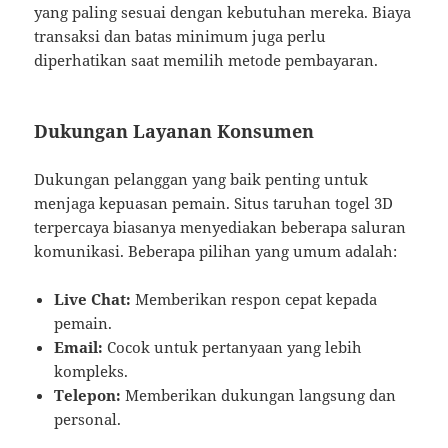
yang paling sesuai dengan kebutuhan mereka. Biaya
transaksi dan batas minimum juga perlu
diperhatikan saat memilih metode pembayaran.
Dukungan Layanan Konsumen
Dukungan pelanggan yang baik penting untuk
menjaga kepuasan pemain. Situs taruhan togel 3D
terpercaya biasanya menyediakan beberapa saluran
komunikasi. Beberapa pilihan yang umum adalah:
Live Chat:
Memberikan respon cepat kepada
pemain.
Email:
Cocok untuk pertanyaan yang lebih
kompleks.
Telepon:
Memberikan dukungan langsung dan
personal.