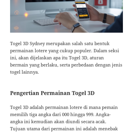
Togel 3D Sydney merupakan salah satu bentuk
permainan lotere yang cukup populer. Dalam seksi
ini, akan dijelaskan apa itu Togel 3D, aturan
bermain yang berlaku, serta perbedaan dengan jenis
togel lainnya.
Pengertian Permainan Togel 3D
Togel 3D adalah permainan lotere di mana pemain
memilih tiga angka dari 000 hingga 999. Angka-
angka ini kemudian akan diundi secara acak.
Tujuan utama dari permainan ini adalah menebak