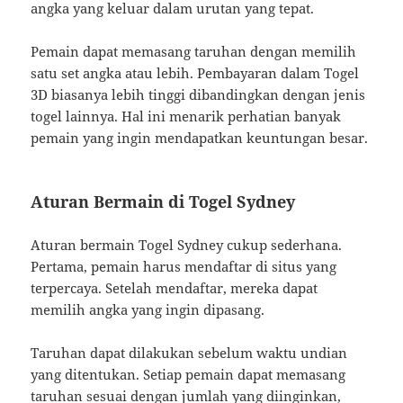
angka yang keluar dalam urutan yang tepat.
Pemain dapat memasang taruhan dengan memilih
satu set angka atau lebih. Pembayaran dalam Togel
3D biasanya lebih tinggi dibandingkan dengan jenis
togel lainnya. Hal ini menarik perhatian banyak
pemain yang ingin mendapatkan keuntungan besar.
Aturan Bermain di Togel Sydney
Aturan bermain Togel Sydney cukup sederhana.
Pertama, pemain harus mendaftar di situs yang
terpercaya. Setelah mendaftar, mereka dapat
memilih angka yang ingin dipasang.
Taruhan dapat dilakukan sebelum waktu undian
yang ditentukan. Setiap pemain dapat memasang
taruhan sesuai dengan jumlah yang diinginkan,