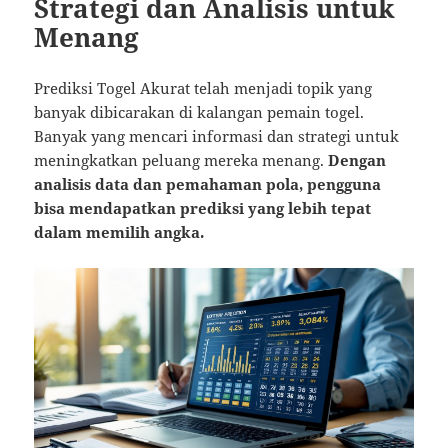
Strategi dan Analisis untuk
Menang
Prediksi Togel Akurat telah menjadi topik yang
banyak dibicarakan di kalangan pemain togel.
Banyak yang mencari informasi dan strategi untuk
meningkatkan peluang mereka menang.
Dengan
analisis data dan pemahaman pola, pengguna
bisa mendapatkan prediksi yang lebih tepat
dalam memilih angka.