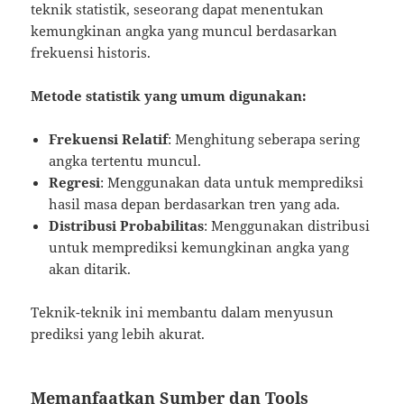
teknik statistik, seseorang dapat menentukan
kemungkinan angka yang muncul berdasarkan
frekuensi historis.
Metode statistik yang umum digunakan:
Frekuensi Relatif
: Menghitung seberapa sering
angka tertentu muncul.
Regresi
: Menggunakan data untuk memprediksi
hasil masa depan berdasarkan tren yang ada.
Distribusi Probabilitas
: Menggunakan distribusi
untuk memprediksi kemungkinan angka yang
akan ditarik.
Teknik-teknik ini membantu dalam menyusun
prediksi yang lebih akurat.
Memanfaatkan Sumber dan Tools