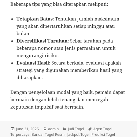
Beberapa tips yang bisa diterapkan meliputi:
Tetapkan Batas
: Tentukan jumlah maksimum
yang akan dipertaruhkan setiap minggu atau
bulan.
Diversifikasi Taruhan
: Sebar taruhan pada
beberapa nomor atau jenis permainan untuk
mengurangi risiko.
Evaluasi Hasil
: Secara berkala, evaluasi apakah
strategi yang digunakan memberikan hasil yang
diharapkan.
Dengan pengelolaan modal yang baik, pemain dapat
bermain dengan lebih tenang dan mencegah
keputusan impulsif saat bermain.
Posted
Author
Categories
Tags
June 21, 2025
admin
Judi Togel
Agen Togel
on
Terpercaya
,
Bandar Togel Resmi
,
Jackpot Togel
,
Prediksi Togel