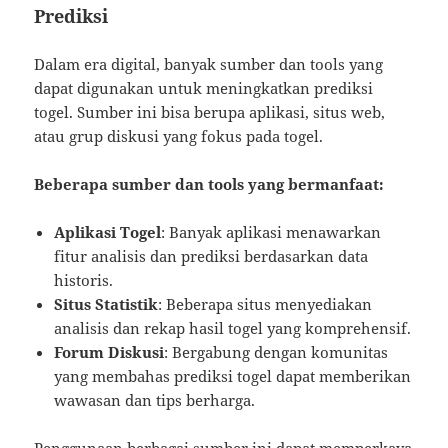
Prediksi
Dalam era digital, banyak sumber dan tools yang
dapat digunakan untuk meningkatkan prediksi
togel. Sumber ini bisa berupa aplikasi, situs web,
atau grup diskusi yang fokus pada togel.
Beberapa sumber dan tools yang bermanfaat:
Aplikasi Togel
: Banyak aplikasi menawarkan
fitur analisis dan prediksi berdasarkan data
historis.
Situs Statistik
: Beberapa situs menyediakan
analisis dan rekap hasil togel yang komprehensif.
Forum Diskusi
: Bergabung dengan komunitas
yang membahas prediksi togel dapat memberikan
wawasan dan tips berharga.