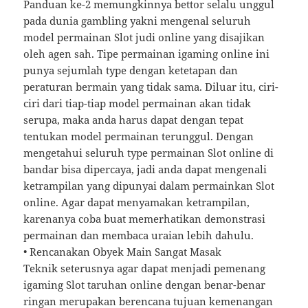
Panduan ke-2 memungkinnya bettor selalu unggul
pada dunia gambling yakni mengenal seluruh
model permainan Slot judi online yang disajikan
oleh agen sah. Tipe permainan igaming online ini
punya sejumlah type dengan ketetapan dan
peraturan bermain yang tidak sama. Diluar itu, ciri-
ciri dari tiap-tiap model permainan akan tidak
serupa, maka anda harus dapat dengan tepat
tentukan model permainan terunggul. Dengan
mengetahui seluruh type permainan Slot online di
bandar bisa dipercaya, jadi anda dapat mengenali
ketrampilan yang dipunyai dalam permainkan Slot
online. Agar dapat menyamakan ketrampilan,
karenanya coba buat memerhatikan demonstrasi
permainan dan membaca uraian lebih dahulu.
• Rencanakan Obyek Main Sangat Masak
Teknik seterusnya agar dapat menjadi pemenang
igaming Slot taruhan online dengan benar-benar
ringan merupakan berencana tujuan kemenangan