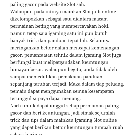
paling gacor pada website Slot sah.
Walaupun pada intinya mainkan Slot judi online
dikelompokkan sebagai satu diantara macam
permainan beting yang mempercayakan hoki,
namun tetap saja igaming satu ini pun butuh
banyak trick dan panduan tepat loh. Selainnya
meringankan bettor dalam mencapai kemenangan
gacor, pemanfaatan tehnik dalam igaming Slot juga
berfungsi buat melipatgandakan keuntungan
lumayan besar. walaupun begitu, anda tidak oleh
sampai memedulikan pemakaian panduan
sepanjang taruhan terjadi. Maka dalam tiap peluang,
pemain dapat menggunakan semua kesempatan
terunggul supaya dapat menang.
Nach untuk dapat unggul setiap permainan paling
gacor dan beri keuntungan, jadi simak sejumlah
trick dan tips dalam mainkan igaming Slot online
yang dapat berikan bettor keuntungan tumpah ruah
sehari-harinya.