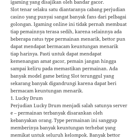
igaming yang disajikan oleh bandar gacor.
Slot tenar selaku satu diantaranya cabang perjudian
casino yang punyai sangat banyak fans dari pelbagai
golongan. Igaming online ini tidak pernah membuat
tiap pemainnya terasa sedih, karena selainnya ada
beberapa ratus type permainan menarik, bettor pun
dapat mendapat bermacam keuntungan menarik
tiap harinya. Pasti untuk dapat mendapat
kemenangan amat gacor, pemain jangan hingga
sampai keliru pada memastikan permainan. Ada
banyak model game beting Slot terunggul yang
sekarang banyak digandrungi karena dapat beri
bermacam keuntungan menarik.
1. Lucky Drum
Perjudian Lucky Drum menjadi salah satunya server
e – permainan terbanyak disarankan oleh
kebanyakan orang. Type permainan ini sanggup
memberinya banyak keuntungan terhebat yang
memikat untuk seluruh kelompok. Banyak bettor