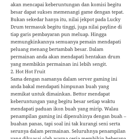
akan mencapai keberuntungan dan komisi begitu
besar dapat sukses memenangi game dengan tepat.
Bukan sekedar hanya itu, nilai jekpot pada Lucky
Drum termasuk begitu tinggi, juga nilai payline di
tiap garis pembayaran pun meluap. Hingga
memungkinkannya semuanya pemain mendapati
peluang menang bertambah besar. Dalam
permainan anda akan mendapati hentakan drum
yang membikin permainan ini lebih sengit.
2. Hot Hot Fruit
Sama dengan namanya dalam server gaming ini
anda bakal mendapati himpunan buah yang
memikat untuk dimainkan. Bettor mendapat
keberuntungan yang begitu besar setiap waktu
mendapati paduan ikon buah yang mirip. Walau
penampilan gaming ini dipenuhinya dengan buah –
buahan panas, tapi soal ini tak kurangi seni serta
serunya dalam permainan. Seluruhnya penampilan
yang dikuasai oleh warna ceria membikin beberapa