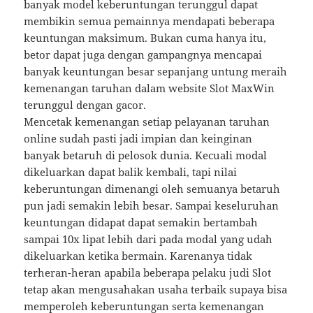
banyak model keberuntungan terunggul dapat
membikin semua pemainnya mendapati beberapa
keuntungan maksimum. Bukan cuma hanya itu,
betor dapat juga dengan gampangnya mencapai
banyak keuntungan besar sepanjang untung meraih
kemenangan taruhan dalam website Slot MaxWin
terunggul dengan gacor.
Mencetak kemenangan setiap pelayanan taruhan
online sudah pasti jadi impian dan keinginan
banyak betaruh di pelosok dunia. Kecuali modal
dikeluarkan dapat balik kembali, tapi nilai
keberuntungan dimenangi oleh semuanya betaruh
pun jadi semakin lebih besar. Sampai keseluruhan
keuntungan didapat dapat semakin bertambah
sampai 10x lipat lebih dari pada modal yang udah
dikeluarkan ketika bermain. Karenanya tidak
terheran-heran apabila beberapa pelaku judi Slot
tetap akan mengusahakan usaha terbaik supaya bisa
memperoleh keberuntungan serta kemenangan