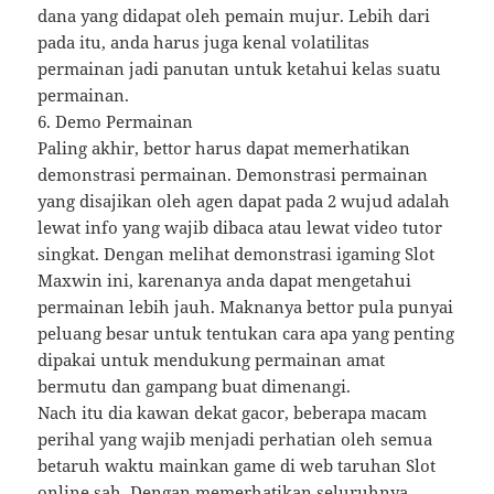
dana yang didapat oleh pemain mujur. Lebih dari
pada itu, anda harus juga kenal volatilitas
permainan jadi panutan untuk ketahui kelas suatu
permainan.
6. Demo Permainan
Paling akhir, bettor harus dapat memerhatikan
demonstrasi permainan. Demonstrasi permainan
yang disajikan oleh agen dapat pada 2 wujud adalah
lewat info yang wajib dibaca atau lewat video tutor
singkat. Dengan melihat demonstrasi igaming Slot
Maxwin ini, karenanya anda dapat mengetahui
permainan lebih jauh. Maknanya bettor pula punyai
peluang besar untuk tentukan cara apa yang penting
dipakai untuk mendukung permainan amat
bermutu dan gampang buat dimenangi.
Nach itu dia kawan dekat gacor, beberapa macam
perihal yang wajib menjadi perhatian oleh semua
betaruh waktu mainkan game di web taruhan Slot
online sah. Dengan memerhatikan seluruhnya