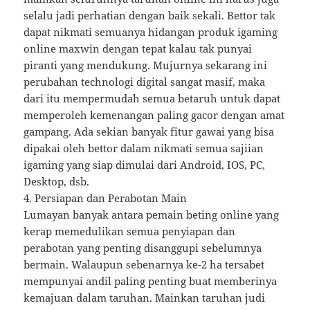
selalu jadi perhatian dengan baik sekali. Bettor tak
dapat nikmati semuanya hidangan produk igaming
online maxwin dengan tepat kalau tak punyai
piranti yang mendukung. Mujurnya sekarang ini
perubahan technologi digital sangat masif, maka
dari itu mempermudah semua betaruh untuk dapat
memperoleh kemenangan paling gacor dengan amat
gampang. Ada sekian banyak fitur gawai yang bisa
dipakai oleh bettor dalam nikmati semua sajiian
igaming yang siap dimulai dari Android, IOS, PC,
Desktop, dsb.
4. Persiapan dan Perabotan Main
Lumayan banyak antara pemain beting online yang
kerap memedulikan semua penyiapan dan
perabotan yang penting disanggupi sebelumnya
bermain. Walaupun sebenarnya ke-2 ha tersabet
mempunyai andil paling penting buat memberinya
kemajuan dalam taruhan. Mainkan taruhan judi