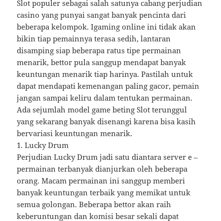
Slot populer sebagai salah satunya cabang perjudian
casino yang punyai sangat banyak pencinta dari
beberapa kelompok. Igaming online ini tidak akan
bikin tiap pemainnya terasa sedih, lantaran
disamping siap beberapa ratus tipe permainan
menarik, bettor pula sanggup mendapat banyak
keuntungan menarik tiap harinya. Pastilah untuk
dapat mendapati kemenangan paling gacor, pemain
jangan sampai keliru dalam tentukan permainan.
Ada sejumlah model game beting Slot terunggul
yang sekarang banyak disenangi karena bisa kasih
bervariasi keuntungan menarik.
1. Lucky Drum
Perjudian Lucky Drum jadi satu diantara server e –
permainan terbanyak dianjurkan oleh beberapa
orang. Macam permainan ini sanggup memberi
banyak keuntungan terbaik yang memikat untuk
semua golongan. Beberapa bettor akan raih
keberuntungan dan komisi besar sekali dapat