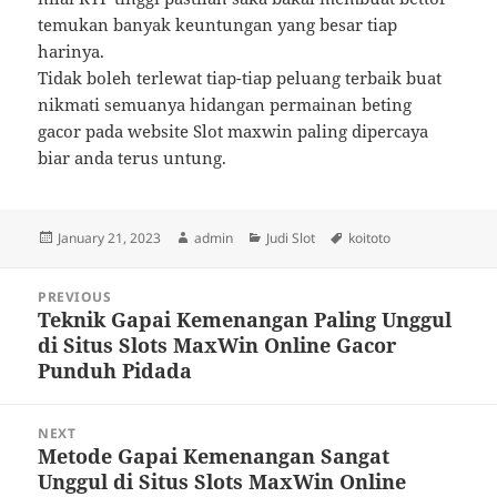
temukan banyak keuntungan yang besar tiap
harinya.
Tidak boleh terlewat tiap-tiap peluang terbaik buat
nikmati semuanya hidangan permainan beting
gacor pada website Slot maxwin paling dipercaya
biar anda terus untung.
Posted
Author
Categories
Tags
January 21, 2023
admin
Judi Slot
koitoto
on
Post
PREVIOUS
navigation
Teknik Gapai Kemenangan Paling Unggul
Previous
di Situs Slots MaxWin Online Gacor
post:
Punduh Pidada
NEXT
Metode Gapai Kemenangan Sangat
Next
Unggul di Situs Slots MaxWin Online
post: