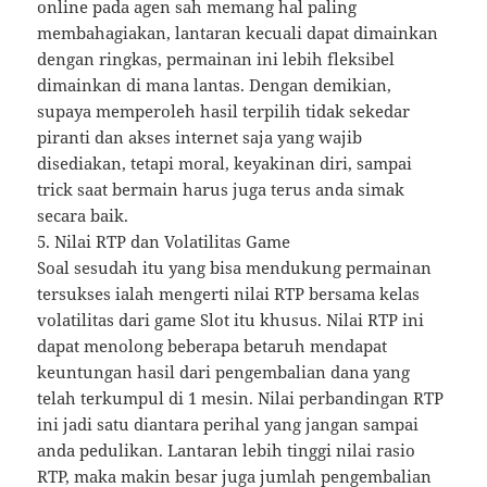
online pada agen sah memang hal paling
membahagiakan, lantaran kecuali dapat dimainkan
dengan ringkas, permainan ini lebih fleksibel
dimainkan di mana lantas. Dengan demikian,
supaya memperoleh hasil terpilih tidak sekedar
piranti dan akses internet saja yang wajib
disediakan, tetapi moral, keyakinan diri, sampai
trick saat bermain harus juga terus anda simak
secara baik.
5. Nilai RTP dan Volatilitas Game
Soal sesudah itu yang bisa mendukung permainan
tersukses ialah mengerti nilai RTP bersama kelas
volatilitas dari game Slot itu khusus. Nilai RTP ini
dapat menolong beberapa betaruh mendapat
keuntungan hasil dari pengembalian dana yang
telah terkumpul di 1 mesin. Nilai perbandingan RTP
ini jadi satu diantara perihal yang jangan sampai
anda pedulikan. Lantaran lebih tinggi nilai rasio
RTP, maka makin besar juga jumlah pengembalian