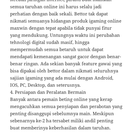
semua taruhan online ini harus selalu jadi
perhatian dengan baik sekali. Bettor tak dapat
nikmati semuanya hidangan produk igaming online
maxwin dengan tepat apabila tidak punyai fitur
yang mendukung. Untungnya waktu ini perubahan
tehnologi digital sudah masif, hingga
mempermudah semua betaruh untuk dapat
mendapati kemenangan sangat gacor dengan benar-
benar ringan. Ada sekian banyak feature gawai yang
bisa dipakai oleh bettor dalam nikmati seluruhnya
sajiian igaming yang ada mulai dengan Android,
IOS, PC, Desktop, dan seterusnya.
4. Persiapan dan Peralatan Bermain
Banyak antara pemain beting online yang kerap
mengacuhkan semua penyiapan dan perabotan yang
penting disanggupi sebelumnya main. Meskipun
sebenarnya ke-2 ha tersabet miliki andil penting
buat memberinya keberhasilan dalam taruhan.