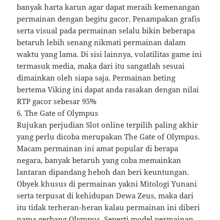
banyak harta karun agar dapat meraih kemenangan
permainan dengan begitu gacor. Penampakan grafis
serta visual pada permainan selalu bikin beberapa
betaruh lebih senang nikmati permainan dalam
waktu yang lama. Di sisi lainnya, volatilitas game ini
termasuk media, maka dari itu sangatlah sesuai
dimainkan oleh siapa saja. Permainan beting
bertema Viking ini dapat anda rasakan dengan nilai
RTP gacor sebesar 95%
6. The Gate of Olympus
Rujukan perjudian Slot online terpilih paling akhir
yang perlu dicoba merupakan The Gate of Olympus.
Macam permainan ini amat popular di berapa
negara, banyak betaruh yang coba memainkan
lantaran dipandang heboh dan beri keuntungan.
Obyek khusus di permainan yakni Mitologi Yunani
serta terpusat di kehidupan Dewa Zeus, maka dari
itu tidak terheran-heran kalau permainan ini diberi
nama gerbang Olympus. Seperti model permainan