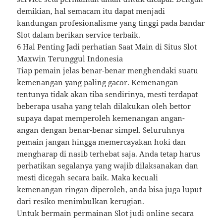
demikian, hal semacam itu dapat menjadi
kandungan profesionalisme yang tinggi pada bandar
Slot dalam berikan service terbaik.
6 Hal Penting Jadi perhatian Saat Main di Situs Slot
Maxwin Terunggul Indonesia
Tiap pemain jelas benar-benar menghendaki suatu
kemenangan yang paling gacor. Kemenangan
tentunya tidak akan tiba sendirinya, mesti terdapat
beberapa usaha yang telah dilakukan oleh bettor
supaya dapat memperoleh kemenangan angan-
angan dengan benar-benar simpel. Seluruhnya
pemain jangan hingga memercayakan hoki dan
mengharap di nasib terhebat saja. Anda tetap harus
perhatikan segalanya yang wajib dilaksanakan dan
mesti dicegah secara baik. Maka kecuali
kemenangan ringan diperoleh, anda bisa juga luput
dari resiko menimbulkan kerugian.
Untuk bermain permainan Slot judi online secara