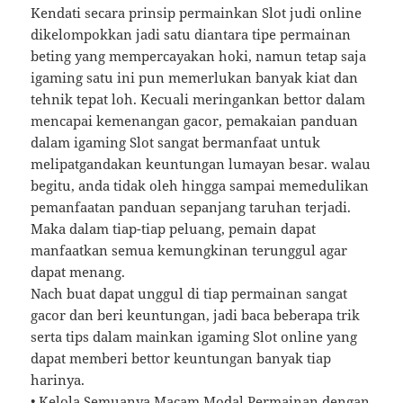
Kendati secara prinsip permainkan Slot judi online
dikelompokkan jadi satu diantara tipe permainan
beting yang mempercayakan hoki, namun tetap saja
igaming satu ini pun memerlukan banyak kiat dan
tehnik tepat loh. Kecuali meringankan bettor dalam
mencapai kemenangan gacor, pemakaian panduan
dalam igaming Slot sangat bermanfaat untuk
melipatgandakan keuntungan lumayan besar. walau
begitu, anda tidak oleh hingga sampai memedulikan
pemanfaatan panduan sepanjang taruhan terjadi.
Maka dalam tiap-tiap peluang, pemain dapat
manfaatkan semua kemungkinan terunggul agar
dapat menang.
Nach buat dapat unggul di tiap permainan sangat
gacor dan beri keuntungan, jadi baca beberapa trik
serta tips dalam mainkan igaming Slot online yang
dapat memberi bettor keuntungan banyak tiap
harinya.
• Kelola Semuanya Macam Modal Permainan dengan