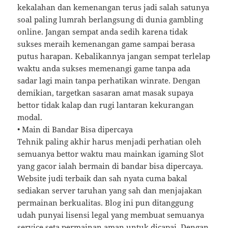
kekalahan dan kemenangan terus jadi salah satunya
soal paling lumrah berlangsung di dunia gambling
online. Jangan sempat anda sedih karena tidak
sukses meraih kemenangan game sampai berasa
putus harapan. Kebalikannya jangan sempat terlelap
waktu anda sukses memenangi game tanpa ada
sadar lagi main tanpa perhatikan winrate. Dengan
demikian, targetkan sasaran amat masak supaya
bettor tidak kalap dan rugi lantaran kekurangan
modal.
• Main di Bandar Bisa dipercaya
Tehnik paling akhir harus menjadi perhatian oleh
semuanya bettor waktu mau mainkan igaming Slot
yang gacor ialah bermain di bandar bisa dipercaya.
Website judi terbaik dan sah nyata cuma bakal
sediakan server taruhan yang sah dan menjajakan
permainan berkualitas. Blog ini pun ditanggung
udah punyai lisensi legal yang membuat semuanya
service seta permainan aman untuk dicapai. Dengan