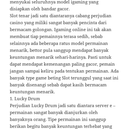
menyukai seluruhnya model igaming yang
disiapkan oleh bandar gacor.
Slot tenar jadi satu diantaranya cabang perjudian
casino yang miliki sangat banyak pencinta dari
bermacam golongan. Igaming online ini tak akan
membuat tiap pemainnya terasa sedih, sebab
selainnya ada beberapa ratus model permainan
menarik, bettor pula sanggup mendapat banyak
keuntungan menarik sehari-harinya. Pasti untuk
dapat mendapat kemenangan paling gacor, pemain
jangan sampai keliru pada tentukan permainan. Ada
banyak type game beting Slot terunggul yang saat ini
banyak disenangi sebab dapat kasih bermacam
keuntungan menarik.
1. Lucky Drum
Perjudian Lucky Drum jadi satu diantara server e –
permainan sangat banyak dianjurkan oleh
banyaknya orang. Tipe permainan ini sanggup
berikan begitu banyak keuntungan terhebat yang