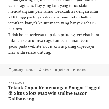
dari Pragmatic Play yang lain yang terus stabil
mendatangkan permainan berkualitas dengan nilai
RTP tinggi pastinya saka dapat membikin bettor
temukan banyak keuntungan yang banyak sehari-
harinya.
Tidak boleh terlewat tiap-tiap peluang terhebat buat
nikmati seluruhnya suguhan permainan beting
gacor pada website Slot maxwin paling dipercaya
biar anda selalu untung.
Posted
Author
Categories
Tags
January 21, 2023
admin
Judi Slot
koitoto
on
Post
PREVIOUS
navigation
Teknik Gapai Kemenangan Sangat Unggul
Previous
di Situs Slots MaxWin Online Gacor
post:
Kalibawang