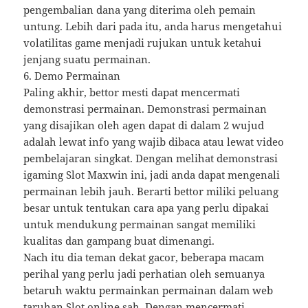
pengembalian dana yang diterima oleh pemain
untung. Lebih dari pada itu, anda harus mengetahui
volatilitas game menjadi rujukan untuk ketahui
jenjang suatu permainan.
6. Demo Permainan
Paling akhir, bettor mesti dapat mencermati
demonstrasi permainan. Demonstrasi permainan
yang disajikan oleh agen dapat di dalam 2 wujud
adalah lewat info yang wajib dibaca atau lewat video
pembelajaran singkat. Dengan melihat demonstrasi
igaming Slot Maxwin ini, jadi anda dapat mengenali
permainan lebih jauh. Berarti bettor miliki peluang
besar untuk tentukan cara apa yang perlu dipakai
untuk mendukung permainan sangat memiliki
kualitas dan gampang buat dimenangi.
Nach itu dia teman dekat gacor, beberapa macam
perihal yang perlu jadi perhatian oleh semuanya
betaruh waktu permainkan permainan dalam web
taruhan Slot online sah. Dengan mencermati