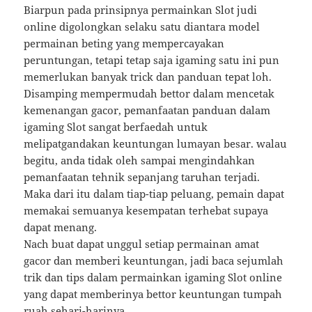
Biarpun pada prinsipnya permainkan Slot judi
online digolongkan selaku satu diantara model
permainan beting yang mempercayakan
peruntungan, tetapi tetap saja igaming satu ini pun
memerlukan banyak trick dan panduan tepat loh.
Disamping mempermudah bettor dalam mencetak
kemenangan gacor, pemanfaatan panduan dalam
igaming Slot sangat berfaedah untuk
melipatgandakan keuntungan lumayan besar. walau
begitu, anda tidak oleh sampai mengindahkan
pemanfaatan tehnik sepanjang taruhan terjadi.
Maka dari itu dalam tiap-tiap peluang, pemain dapat
memakai semuanya kesempatan terhebat supaya
dapat menang.
Nach buat dapat unggul setiap permainan amat
gacor dan memberi keuntungan, jadi baca sejumlah
trik dan tips dalam permainkan igaming Slot online
yang dapat memberinya bettor keuntungan tumpah
ruah sehari-harinya.