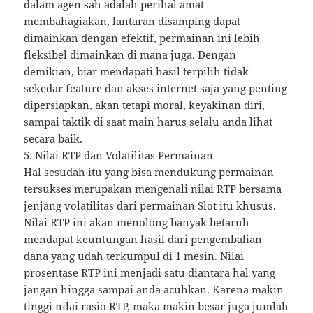
dalam agen sah adalah perihal amat
membahagiakan, lantaran disamping dapat
dimainkan dengan efektif, permainan ini lebih
fleksibel dimainkan di mana juga. Dengan
demikian, biar mendapati hasil terpilih tidak
sekedar feature dan akses internet saja yang penting
dipersiapkan, akan tetapi moral, keyakinan diri,
sampai taktik di saat main harus selalu anda lihat
secara baik.
5. Nilai RTP dan Volatilitas Permainan
Hal sesudah itu yang bisa mendukung permainan
tersukses merupakan mengenali nilai RTP bersama
jenjang volatilitas dari permainan Slot itu khusus.
Nilai RTP ini akan menolong banyak betaruh
mendapat keuntungan hasil dari pengembalian
dana yang udah terkumpul di 1 mesin. Nilai
prosentase RTP ini menjadi satu diantara hal yang
jangan hingga sampai anda acuhkan. Karena makin
tinggi nilai rasio RTP, maka makin besar juga jumlah