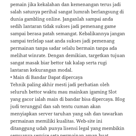
pemain jika kekalahan dan kemenangan terus jadi
salah satunya perihal sangat lumrah berlangsung di
dunia gambling online. Janganlah sampai anda
sedih lantaran tidak sukses jadi pemenang game
sampai berasa patah semangat. Kebalikannya jangan
sampai terlelap saat anda sukses jadi pemenang
permainan tanpa sadar selalu bermain tanpa ada
melihat winrate. Dengan demikian, targetkan tujuan
sangat masak biar bettor tak kalap serta rugi
lantaran kekurangan modal.
• Main di Bandar Dapat dipercaya
Tehnik paling akhir mesti jadi perhatian oleh
seluruh bettor waktu mau mainkan igaming Slot
yang gacor ialah main di bandar bisa dipercaya. Blog
judi terunggul dan sah tentu cuman akan
menyiapkan server taruhan yang sah dan tawarkan
permainan memiliki kualitas. Web-site ini
ditanggung udah punya lisensi legal yang membikin
semuanya service seta permainan aman buat