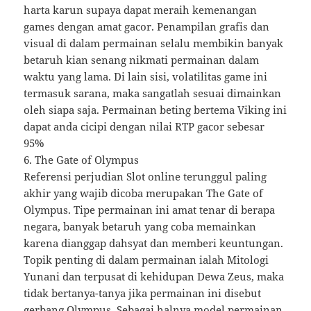
harta karun supaya dapat meraih kemenangan
games dengan amat gacor. Penampilan grafis dan
visual di dalam permainan selalu membikin banyak
betaruh kian senang nikmati permainan dalam
waktu yang lama. Di lain sisi, volatilitas game ini
termasuk sarana, maka sangatlah sesuai dimainkan
oleh siapa saja. Permainan beting bertema Viking ini
dapat anda cicipi dengan nilai RTP gacor sebesar
95%
6. The Gate of Olympus
Referensi perjudian Slot online terunggul paling
akhir yang wajib dicoba merupakan The Gate of
Olympus. Tipe permainan ini amat tenar di berapa
negara, banyak betaruh yang coba memainkan
karena dianggap dahsyat dan memberi keuntungan.
Topik penting di dalam permainan ialah Mitologi
Yunani dan terpusat di kehidupan Dewa Zeus, maka
tidak bertanya-tanya jika permainan ini disebut
gerbang Olympus. Sebagai halnya model permainan