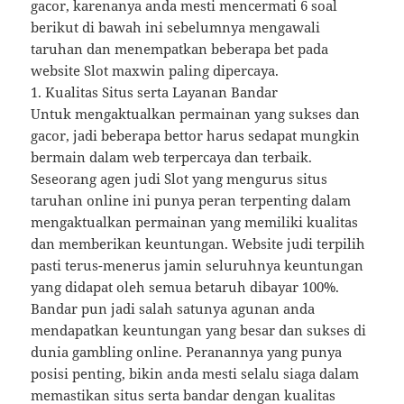
gacor, karenanya anda mesti mencermati 6 soal
berikut di bawah ini sebelumnya mengawali
taruhan dan menempatkan beberapa bet pada
website Slot maxwin paling dipercaya.
1. Kualitas Situs serta Layanan Bandar
Untuk mengaktualkan permainan yang sukses dan
gacor, jadi beberapa bettor harus sedapat mungkin
bermain dalam web terpercaya dan terbaik.
Seseorang agen judi Slot yang mengurus situs
taruhan online ini punya peran terpenting dalam
mengaktualkan permainan yang memiliki kualitas
dan memberikan keuntungan. Website judi terpilih
pasti terus-menerus jamin seluruhnya keuntungan
yang didapat oleh semua betaruh dibayar 100%.
Bandar pun jadi salah satunya agunan anda
mendapatkan keuntungan yang besar dan sukses di
dunia gambling online. Peranannya yang punya
posisi penting, bikin anda mesti selalu siaga dalam
memastikan situs serta bandar dengan kualitas