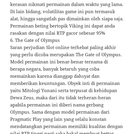
kerasan nikmati permainan dalam waktu yang lama.
Di lain bidang, volatilitas game ini pun termasuk
alat, hingga sangatlah pas dimainkan oleh siapa saja.
Permainan beting bertopik Viking ini dapat anda
rasakan dengan nilai RTP gacor sebesar 95%
6. The Gate of Olympus
Saran perjudian Slot online terhebat paling akhir
yang perlu dicoba merupakan The Gate of Olympus.
Model permainan ini benar-benar ternama di
berapa negara, banyak betaruh yang coba
memainkan karena dianggap dahsyat dan
memberikan keuntungan. Obyek inti di permainan
yaitu Mitologi Yunani serta terpusat di kehidupan
Dewa Zeus, maka dari itu tidak terheran-heran
apabila permainan ini diberi nama gerbang
Olympus. Sama dengan model permainan dari
Pragmatic Play yang lain yang selalu konstan
mendatangkan permainan memiliki kualitas dengan
nilai RTP tinggi pasti saka bakal membuat bettor