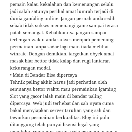
pemain kalau kekalahan dan kemenangan selalu
jadi salah satunya perihal amat lumrah terjadi di
dunia gambling online. Jangan pernah anda sedih
sebab tidak sukses memenangi game sampai terasa
patah semangat. Kebalikannya jangan sampai
terlengah waktu anda sukses menjadi pemenang
permainan tanpa sadar lagi main tiada melihat
winrate. Dengan demikian, targetkan obyek amat
masak biar bettor tidak kalap dan rugi lantaran
kekurangan modal.
• Main di Bandar Bisa dipercaya
Tehnik paling akhir harus jadi perhatian oleh
semuanya bettor waktu mau permainkan igaming
Slot yang gacor ialah main di bandar paling
dipercaya. Web judi terhebat dan sah nyata cuma
bakal menyiapkan server taruhan yang sah dan
tawarkan permainan berkualitas. Blog ini pula
ditanggung telah punyai lisensi legal yang
membikin semuanya service seta permainan aman