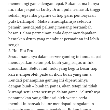
memenangi game dengan tepat. Bukan cuma hanya
itu, nilai jekpot di Lucky Drum pula termasuk tinggi
sekali, juga nilai payline di tiap garis pembayaran
pula berlimpah. Maka memungkinnya seluruh
pemain mendapati peluang menang bertambah
besar. Dalam permainan anda dapat mendapatkan
hentakan drum yang membuat permainan ini lebih
sengit.
2. Hot Hot Fruit
Sesuai namanya dalam server gaming ini anda dapat
mendapatkan kelompok buah yang bagus untuk
dimainkan. Bettor raih hoki yang begitu besar tiap
kali memperoleh paduan ikon buah yang sama.
Kendati penampilan gaming ini dipenuhinya
dengan buah – buahan panas, akan tetapi ini tidak
kurangi seni serta serunya dalam game. Seluruhnya
penampakan yang dikuasai oleh warna ceria
membikin banyak bettor mendapati pengalaman
bermain sangat membahagiakan. Bukan hanya