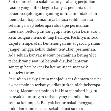
Slot tenar selaku salah satunya cabang perjudian
casino yang miliki begitu banyak pencinta dari
beberapa golongan. Igaming online ini tidak akan
membikin tiap pemainnya berasa sedih, karena
selainnya siap beberapa ratus tipe permainan
menarik, bettor pun sanggup mendapati bermacam
keuntungan menarik tiap harinya. Pastinya untuk
dapat memperoleh kemenangan amat gacor, pemain
jangan hingga keliru dalam tentukan permainan.
Ada sekian banyak macam permainan beting Slot
terbaik yang saat ini banyak disukai lantaran
sanggup beri beraneka keuntungan menarik.
1. Lucky Drum
Perjudian Lucky Drum menjadi satu diantara server
e – permainan terbanyak dianjurkan oleh beberapa
orang. Macam permainan ini bisa memberi begitu
banyak keuntungan terbaik yang memikat buat
semua kelompok. Banyak bettor bakal menggapai
hoki dan komisi besar sekali dapat sukses