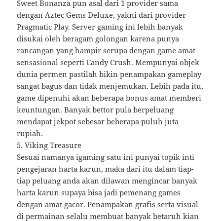
Sweet Bonanza pun asal dari 1 provider sama
dengan Aztec Gems Deluxe, yakni dari provider
Pragmatic Play. Server gaming ini lebih banyak
disukai oleh beragam golongan karena punya
rancangan yang hampir serupa dengan game amat
sensasional seperti Candy Crush. Mempunyai objek
dunia permen pastilah bikin penampakan gameplay
sangat bagus dan tidak menjemukan. Lebih pada itu,
game dipenuhi akan beberapa bonus amat memberi
keuntungan. Banyak bettor pula berpeluang
mendapat jekpot sebesar beberapa puluh juta
rupiah.
5. Viking Treasure
Sesuai namanya igaming satu ini punyai topik inti
pengejaran harta karun, maka dari itu dalam tiap-
tiap peluang anda akan dilawan mengincar banyak
harta karun supaya bisa jadi pemenang games
dengan amat gacor. Penampakan grafis serta visual
di permainan selalu membuat banyak betaruh kian