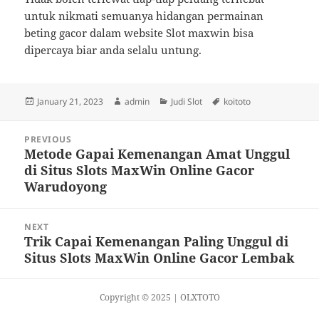
untuk nikmati semuanya hidangan permainan
beting gacor dalam website Slot maxwin bisa
dipercaya biar anda selalu untung.
Posted
Author
Categories
Tags
January 21, 2023
admin
Judi Slot
koitoto
on
Post
PREVIOUS
navigation
Metode Gapai Kemenangan Amat Unggul
Previous
di Situs Slots MaxWin Online Gacor
post:
Warudoyong
NEXT
Trik Capai Kemenangan Paling Unggul di
Next
Situs Slots MaxWin Online Gacor Lembak
post:
Copyright © 2025 |
OLXTOTO