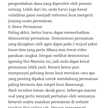
pengembalian dana yang diperoleh oleh pemain
untung. Lebih dari itu, anda harus juga kenal
volatilitas game menjadi referensi buat mengerti
jenjang suatu permainan.
6. Demo Permainan
Paling akhir, bettor harus dapat memerhatikan
demonstrasi permainan. Demonstrasi permainan
yang disiapkan oleh agen dapat pada 2 wujud yakni
lewat data yang perlu dibaca atau lewat video
panduan singkat. Dengan melihat demonstrasi
igaming Slot Maxwin ini, jadi anda dapat kenal
permainan lebih jauh. Berarti bettor pun
mempunyai peluang besar buat tentukan cara apa
yang penting dipakai untuk mendukung permainan
paling bermutu dan simpel buat dimenangi.
Nach tersebut teman akrab gacor, beberapa macam
soal yang perlu menjadi perhatian oleh semuanya
betaruh waktu mainkan permainan di website
taruhan Slot online sah. Dengan mencermati