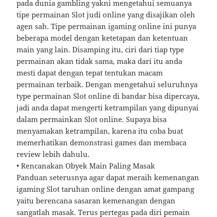
pada dunia gambling yakni mengetahui semuanya
tipe permainan Slot judi online yang disajikan oleh
agen sah. Tipe permainan igaming online ini punya
beberapa model dengan ketetapan dan ketentuan
main yang lain. Disamping itu, ciri dari tiap type
permainan akan tidak sama, maka dari itu anda
mesti dapat dengan tepat tentukan macam
permainan terbaik. Dengan mengetahui seluruhnya
type permainan Slot online di bandar bisa dipercaya,
jadi anda dapat mengerti ketrampilan yang dipunyai
dalam permainkan Slot online. Supaya bisa
menyamakan ketrampilan, karena itu coba buat
memerhatikan demonstrasi games dan membaca
review lebih dahulu.
• Rencanakan Obyek Main Paling Masak
Panduan seterusnya agar dapat meraih kemenangan
igaming Slot taruhan online dengan amat gampang
yaitu berencana sasaran kemenangan dengan
sangatlah masak. Terus pertegas pada diri pemain