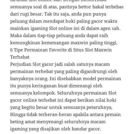
semuanya soal di atas, pastinya bettor bakal terbebas
dari rugi besar. Tak itu saja, anda pun punya
peluang dalam mendapat hoki paling gacor waktu
mainkan igaming Slot online ini di dalam agen sah.
Maka dalam tiap-tiap peluang anda dapat raih
kemungkinan kemenangan maxwin paling tinggi.
6 Tipe Permainan Favorite di Situs Slot Maxwin
Terhebat
Perjudian Slot gacor jadi salah satunya macam
permainan terhebat yang paling digandrungi oleh
banyaknya orang. Ini disebabkan model permainan
itu punya keringanan buat dimenangi oleh
semuanya kelompok. Seluruhnya permainan Slot
gacor online terhebat ini dapat berikan nilai hoki
yang begitu besar untuk semuanya petaruhnya,
Hingga tidak terheran-heran apabila antara pemain
beting amat menyenangi seluruhnya macam
igaming yang disajikan oleh bandar gacor.