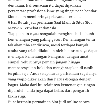
demikian, hal semacam itu dapat dijadikan
persentase profesionalisme yang tinggi pada bandar
Slot dalam memberinya pelayanan terbaik.
6 Hal Butuh Jadi perhatian Saat Main di Situs Slot
Maxwin Terhebat Indonesia
Tiap pemain nyata sangatlah menghendaki sebuah
kemenangan yang paling gacor. Kemenangan tentu
tak akan tiba sendirinya, mesti terdapat banyak
usaha yang telah dilakukan oleh bettor supaya dapat
mencapai kemenangan keinginan dengan amat
simpel. Seluruhnya pemain jangan hingga
mempercayakan hoki dan mengharapkan di nasib
terpilih saja. Anda tetap harus perhatikan segalanya
yang wajib dikerjakan dan harus dicegah dengan
bagus. Maka dari itu selainnya kemenangan ringan
diperoleh, anda juga dapat bebas dari pengaruh
bikin rugi.
Buat bermain permainan Slot judi online secara