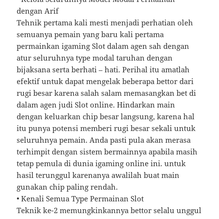
dengan Arif
Tehnik pertama kali mesti menjadi perhatian oleh
semuanya pemain yang baru kali pertama
permainkan igaming Slot dalam agen sah dengan
atur seluruhnya type modal taruhan dengan
bijaksana serta berhati – hati. Perihal itu amatlah
efektif untuk dapat mengelak beberapa bettor dari
rugi besar karena salah salam memasangkan bet di
dalam agen judi Slot online. Hindarkan main
dengan keluarkan chip besar langsung, karena hal
itu punya potensi memberi rugi besar sekali untuk
seluruhnya pemain. Anda pasti pula akan merasa
terhimpit dengan sistem bermainnya apabila masih
tetap pemula di dunia igaming online ini. untuk
hasil terunggul karenanya awalilah buat main
gunakan chip paling rendah.
• Kenali Semua Type Permainan Slot
Teknik ke-2 memungkinkannya bettor selalu unggul