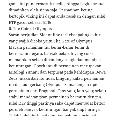
game ini pun termasuk media, hingga begitu sesuai
dimainkan oleh siapa saja. Permainan beting
bertopik Viking ini dapat anda rasakan dengan nilai
RTP gacor sebesar 95%
6. The Gate of Olympus
Saran perjudian Slot online terhebat paling akhir
yang wajib dicoba yaitu The Gate of Olympus.
Macam permainan ini benar-benar tenar di
bermacam negara, banyak betaruh yang coba
memainkan sebab dipandang sengit dan memberi
keuntungan. Obyek inti di permainan merupakan
Mitologi Yunani dan terpusat pada kehidupan Dewa
Zeus, maka dari itu tidak bingung kalau permainan
ini disebut gerbang Olympus. Sama dengan tipe
permainan dari Pragmatic Play yang lain yang selalu
stabil mendatangkan permainan bermutu dengan
nilai RTP tinggi pastinya saka dapat membuat bettor
peroleh banyak keuntungan banyak tiap harinya.
Tidak boleh terlewat tiap-tiap peluang terhebat