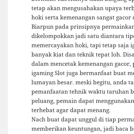
tetap akan mengusahakan upaya ter
hoki serta kemenangan sangat gacor 
Biarpun pada prinsipnya permainkan 
dikelompokkan jadi satu diantara ti
memercayakan hoki, tapi tetap saja i
banyak kiat dan teknik tepat loh. D
dalam mencetak kemenangan gacor,
igaming Slot juga bermanfaat buat 
lumayan besar. meski begitu, anda 
pemanfaatan tehnik waktu taruhan be
peluang, pemain dapat menggunaka
terhebat agar dapat menang.
Nach buat dapat unggul di tiap perm
memberikan keuntungan, jadi baca be