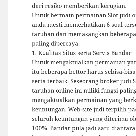
dari resiko memberikan kerugian.
Untuk bermain permainan Slot judi o
anda mesti memerhatikan 6 soal ters
taruhan dan memasangkan beberapa 
paling dipercaya.
1. Kualitas Situs serta Servis Bandar
Untuk mengaktualkan permainan yang
itu beberapa bettor harus sebisa-bi
serta terbaik. Seseorang broker judi 
taruhan online ini miliki fungsi pali
mengaktualkan permainan yang berk
keuntungan. Web-site judi terpilih 
seluruh keuntungan yang diterima ol
100%. Bandar pula jadi satu dianta