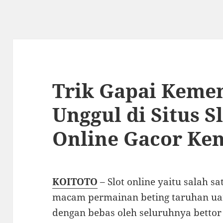
Trik Gapai Keme
Unggul di Situs 
Online Gacor Ke
KOITOTO
– Slot online yaitu salah s
macam permainan beting taruhan ua
dengan bebas oleh seluruhnya bettor 