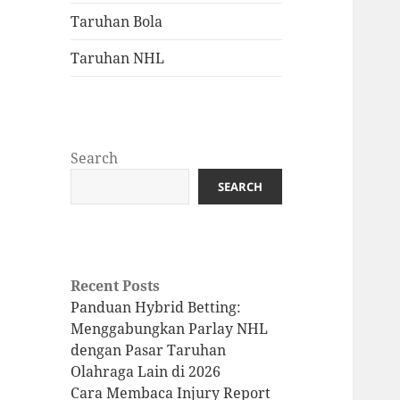
Taruhan Bola
Taruhan NHL
Search
SEARCH
Recent Posts
Panduan Hybrid Betting:
Menggabungkan Parlay NHL
dengan Pasar Taruhan
Olahraga Lain di 2026
Cara Membaca Injury Report