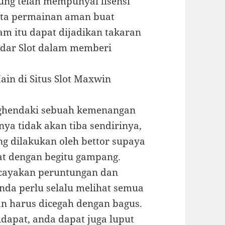
ung telah mempunyai lisensi
eta permainan aman buat
am itu dapat dijadikan takaran
ndar Slot dalam memberi
ain di Situs Slot Maxwin
nghendaki sebuah kemenangan
ya tidak akan tiba sendirinya,
g dilakukan oleh bettor supaya
t dengan begitu gampang.
cayakan peruntungan dan
Anda perlu selalu melihat semua
an harus dicegah dengan bagus.
dapat, anda dapat juga luput