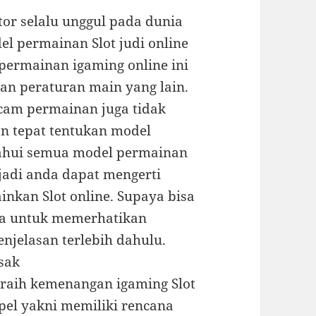
r selalu unggul pada dunia
l permainan Slot judi online
 permainan igaming online ini
dan peraturan main yang lain.
macam permainan juga tidak
n tepat tentukan model
ahui semua model permainan
 jadi anda dapat mengerti
nkan Slot online. Supaya bisa
ba untuk memerhatikan
njelasan terlebih dahulu.
sak
eraih kemenangan igaming Slot
pel yakni memiliki rencana