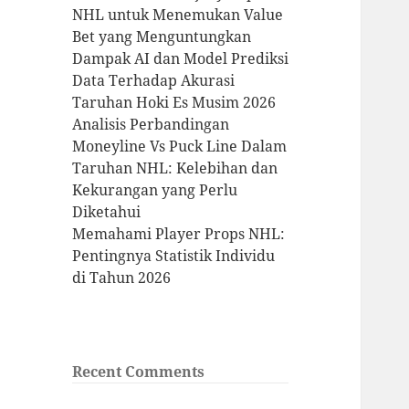
NHL untuk Menemukan Value
Bet yang Menguntungkan
Dampak AI dan Model Prediksi
Data Terhadap Akurasi
Taruhan Hoki Es Musim 2026
Analisis Perbandingan
Moneyline Vs Puck Line Dalam
Taruhan NHL: Kelebihan dan
Kekurangan yang Perlu
Diketahui
Memahami Player Props NHL:
Pentingnya Statistik Individu
di Tahun 2026
Recent Comments