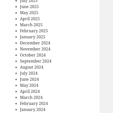
July 2025
June 2025
May 2025
April 2025
March 2025
February 2025
January 2025
December 2024
November 2024
October 2024
September 2024
August 2024
July 2024
June 2024
May 2024
April 2024
March 2024
February 2024
January 2024