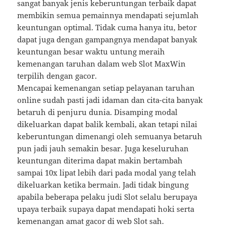
sangat banyak jenis keberuntungan terbaik dapat
membikin semua pemainnya mendapati sejumlah
keuntungan optimal. Tidak cuma hanya itu, betor
dapat juga dengan gampangnya mendapat banyak
keuntungan besar waktu untung meraih
kemenangan taruhan dalam web Slot MaxWin
terpilih dengan gacor.
Mencapai kemenangan setiap pelayanan taruhan
online sudah pasti jadi idaman dan cita-cita banyak
betaruh di penjuru dunia. Disamping modal
dikeluarkan dapat balik kembali, akan tetapi nilai
keberuntungan dimenangi oleh semuanya betaruh
pun jadi jauh semakin besar. Juga keseluruhan
keuntungan diterima dapat makin bertambah
sampai 10x lipat lebih dari pada modal yang telah
dikeluarkan ketika bermain. Jadi tidak bingung
apabila beberapa pelaku judi Slot selalu berupaya
upaya terbaik supaya dapat mendapati hoki serta
kemenangan amat gacor di web Slot sah.