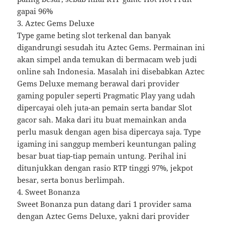
gapai 96%
3. Aztec Gems Deluxe
Type game beting slot terkenal dan banyak
digandrungi sesudah itu Aztec Gems. Permainan ini
akan simpel anda temukan di bermacam web judi
online sah Indonesia. Masalah ini disebabkan Aztec
Gems Deluxe memang berawal dari provider
gaming populer seperti Pragmatic Play yang udah
dipercayai oleh juta-an pemain serta bandar Slot
gacor sah. Maka dari itu buat memainkan anda
perlu masuk dengan agen bisa dipercaya saja. Type
igaming ini sanggup memberi keuntungan paling
besar buat tiap-tiap pemain untung. Perihal ini
ditunjukkan dengan rasio RTP tinggi 97%, jekpot
besar, serta bonus berlimpah.
4. Sweet Bonanza
Sweet Bonanza pun datang dari 1 provider sama
dengan Aztec Gems Deluxe, yakni dari provider