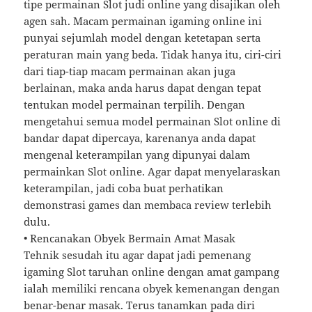
tipe permainan Slot judi online yang disajikan oleh
agen sah. Macam permainan igaming online ini
punyai sejumlah model dengan ketetapan serta
peraturan main yang beda. Tidak hanya itu, ciri-ciri
dari tiap-tiap macam permainan akan juga
berlainan, maka anda harus dapat dengan tepat
tentukan model permainan terpilih. Dengan
mengetahui semua model permainan Slot online di
bandar dapat dipercaya, karenanya anda dapat
mengenal keterampilan yang dipunyai dalam
permainkan Slot online. Agar dapat menyelaraskan
keterampilan, jadi coba buat perhatikan
demonstrasi games dan membaca review terlebih
dulu.
• Rencanakan Obyek Bermain Amat Masak
Tehnik sesudah itu agar dapat jadi pemenang
igaming Slot taruhan online dengan amat gampang
ialah memiliki rencana obyek kemenangan dengan
benar-benar masak. Terus tanamkan pada diri