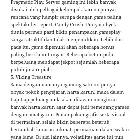
Pragmatic Play. Server gaming ini lebih banyak
disukai oleh pelbagai kelompok karena punyai
rencana yang hampir serupa dengan game paling
spektakuler seperti Candy Crush. Punyai obyek
dunia permen pasti bikin penampakan gameplay
sangat atraktif dan tidak menjenuhkan. Lebih dari
pada itu, game dipenuhi akan beberapa bonus
paling beri keuntungan. Beberapa bettor pula
berpeluang mendapat jekpot sejumlah beberapa
puluh juta rupiah.
5. Viking Treasure
Sama dengan namanya igaming satu ini punya
obyek pokok pengejaran harta karun, maka dalam
tiap-tiap peluang anda akan dilawan mengincar
banyak harta karun agar dapat jadi pemenang games
dengan amat gacor. Penampakan grafis serta visual
di permainan selalu bikin beberapa betaruh
bertambah kerasan nikmati permainan dalam waktu
yang lama. Di sisi lainnya, volatilitas game ini pun