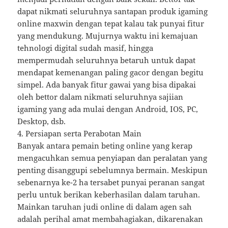
dapat nikmati seluruhnya santapan produk igaming
online maxwin dengan tepat kalau tak punyai fitur
yang mendukung. Mujurnya waktu ini kemajuan
tehnologi digital sudah masif, hingga
mempermudah seluruhnya betaruh untuk dapat
mendapat kemenangan paling gacor dengan begitu
simpel. Ada banyak fitur gawai yang bisa dipakai
oleh bettor dalam nikmati seluruhnya sajiian
igaming yang ada mulai dengan Android, IOS, PC,
Desktop, dsb.
4. Persiapan serta Perabotan Main
Banyak antara pemain beting online yang kerap
mengacuhkan semua penyiapan dan peralatan yang
penting disanggupi sebelumnya bermain. Meskipun
sebenarnya ke-2 ha tersabet punyai peranan sangat
perlu untuk berikan keberhasilan dalam taruhan.
Mainkan taruhan judi online di dalam agen sah
adalah perihal amat membahagiakan, dikarenakan