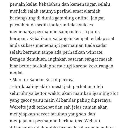
pemain kalau kekalahan dan kemenangan selalu
menjadi salah satunya perihal amat alamiah
berlangsung di dunia gambling online. Jangan
pernah anda sedih lantaran tidak sukses
memenangi permainan sampai terasa putus
harapan. Kebalikannya jangan sempat terlelap saat
anda sukses memenangi permainan tiada sadar
selalu bermain tanpa ada perhatikan winrate.
Dengan demikian, inginkan sasaran sangat masak
biar bettor tak kalap serta rugi karena kekurangan
modal.
• Main di Bandar Bisa dipercaya
Tehnik paling akhir mesti jadi perhatian oleh
seluruhnya bettor waktu akan mainkan igaming Slot
yang gacor yaitu main di bandar paling dipercaya.
Website judi terhebat dan sah jelas cuman akan
menyiapkan server taruhan yang sah dan
menjajakan permainan berkualitas. Web ini
ditanggung udah miliki lisensi legal yang membuat