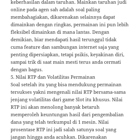
keberhasilan dalam taruhan. Mainkan taruhan judi
online pada agen sah adalah soal paling
membahagiakan, dikarenakan selainnya dapat
dimainkan dengan ringkas, permainan ini pun lebih
fleksibel dimainkan di mana lantas. Dengan
demikian, biar mendapati hasil terunggul tidak
cuma feature dan sambungan internet saja yang
penting dipersiapkan, tetapi psikis, keyakinan diri,
sampai trik di saat main mesti terus anda cermati
dengan bagus.
5. Nilai RTP dan Volatilitas Permainan
Soal setelah itu yang bisa mendukung permainan
tersukses yakni mengenali nilai RTP bersama-sama
jenjang volatilitas dari game Slot itu khusus. Nilai
RTP ini akan menolong banyak betaruh
memperoleh keuntungan hasil dari pengembalian
dana yang telah terkumpul di 1 mesin. Nilai
prosentase RTP ini jadi salah satunya soal yang
jangan hingga anda acuhkan. Dikarenakan