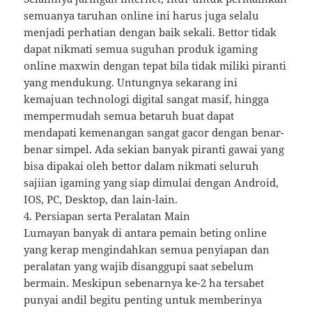
semuanya taruhan online ini harus juga selalu
menjadi perhatian dengan baik sekali. Bettor tidak
dapat nikmati semua suguhan produk igaming
online maxwin dengan tepat bila tidak miliki piranti
yang mendukung. Untungnya sekarang ini
kemajuan technologi digital sangat masif, hingga
mempermudah semua betaruh buat dapat
mendapati kemenangan sangat gacor dengan benar-
benar simpel. Ada sekian banyak piranti gawai yang
bisa dipakai oleh bettor dalam nikmati seluruh
sajiian igaming yang siap dimulai dengan Android,
IOS, PC, Desktop, dan lain-lain.
4. Persiapan serta Peralatan Main
Lumayan banyak di antara pemain beting online
yang kerap mengindahkan semua penyiapan dan
peralatan yang wajib disanggupi saat sebelum
bermain. Meskipun sebenarnya ke-2 ha tersabet
punyai andil begitu penting untuk memberinya