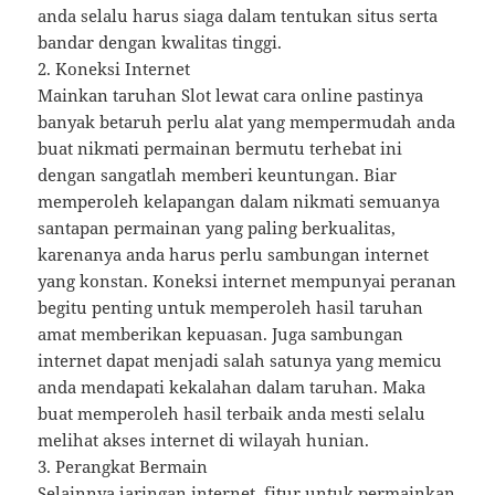
anda selalu harus siaga dalam tentukan situs serta
bandar dengan kwalitas tinggi.
2. Koneksi Internet
Mainkan taruhan Slot lewat cara online pastinya
banyak betaruh perlu alat yang mempermudah anda
buat nikmati permainan bermutu terhebat ini
dengan sangatlah memberi keuntungan. Biar
memperoleh kelapangan dalam nikmati semuanya
santapan permainan yang paling berkualitas,
karenanya anda harus perlu sambungan internet
yang konstan. Koneksi internet mempunyai peranan
begitu penting untuk memperoleh hasil taruhan
amat memberikan kepuasan. Juga sambungan
internet dapat menjadi salah satunya yang memicu
anda mendapati kekalahan dalam taruhan. Maka
buat memperoleh hasil terbaik anda mesti selalu
melihat akses internet di wilayah hunian.
3. Perangkat Bermain
Selainnya jaringan internet, fitur untuk permainkan