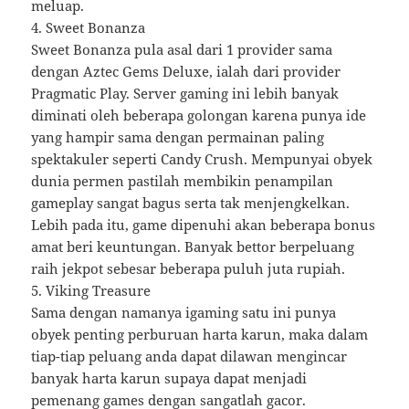
meluap.
4. Sweet Bonanza
Sweet Bonanza pula asal dari 1 provider sama
dengan Aztec Gems Deluxe, ialah dari provider
Pragmatic Play. Server gaming ini lebih banyak
diminati oleh beberapa golongan karena punya ide
yang hampir sama dengan permainan paling
spektakuler seperti Candy Crush. Mempunyai obyek
dunia permen pastilah membikin penampilan
gameplay sangat bagus serta tak menjengkelkan.
Lebih pada itu, game dipenuhi akan beberapa bonus
amat beri keuntungan. Banyak bettor berpeluang
raih jekpot sebesar beberapa puluh juta rupiah.
5. Viking Treasure
Sama dengan namanya igaming satu ini punya
obyek penting perburuan harta karun, maka dalam
tiap-tiap peluang anda dapat dilawan mengincar
banyak harta karun supaya dapat menjadi
pemenang games dengan sangatlah gacor.