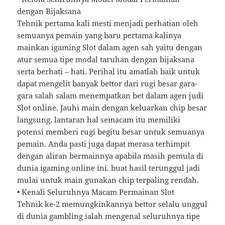
dengan Bijaksana
Tehnik pertama kali mesti menjadi perhatian oleh
semuanya pemain yang baru pertama kalinya
mainkan igaming Slot dalam agen sah yaitu dengan
atur semua tipe modal taruhan dengan bijaksana
serta berhati – hati. Perihal itu amatlah baik untuk
dapat mengelit banyak bettor dari rugi besar gara-
gara salah salam menempatkan bet dalam agen judi
Slot online. Jauhi main dengan keluarkan chip besar
langsung, lantaran hal semacam itu memiliki
potensi memberi rugi begitu besar untuk semuanya
pemain. Anda pasti juga dapat merasa terhimpit
dengan aliran bermainnya apabila masih pemula di
dunia igaming online ini. buat hasil terunggul jadi
mulai untuk main gunakan chip terpaling rendah.
• Kenali Seluruhnya Macam Permainan Slot
Tehnik ke-2 memungkinkannya bettor selalu unggul
di dunia gambling ialah mengenal seluruhnya tipe