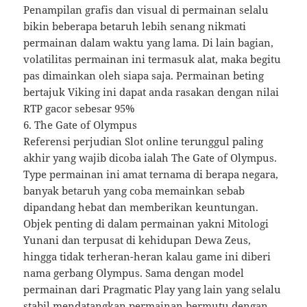
Penampilan grafis dan visual di permainan selalu
bikin beberapa betaruh lebih senang nikmati
permainan dalam waktu yang lama. Di lain bagian,
volatilitas permainan ini termasuk alat, maka begitu
pas dimainkan oleh siapa saja. Permainan beting
bertajuk Viking ini dapat anda rasakan dengan nilai
RTP gacor sebesar 95%
6. The Gate of Olympus
Referensi perjudian Slot online terunggul paling
akhir yang wajib dicoba ialah The Gate of Olympus.
Type permainan ini amat ternama di berapa negara,
banyak betaruh yang coba memainkan sebab
dipandang hebat dan memberikan keuntungan.
Objek penting di dalam permainan yakni Mitologi
Yunani dan terpusat di kehidupan Dewa Zeus,
hingga tidak terheran-heran kalau game ini diberi
nama gerbang Olympus. Sama dengan model
permainan dari Pragmatic Play yang lain yang selalu
stabil mendatangkan permainan bermutu dengan