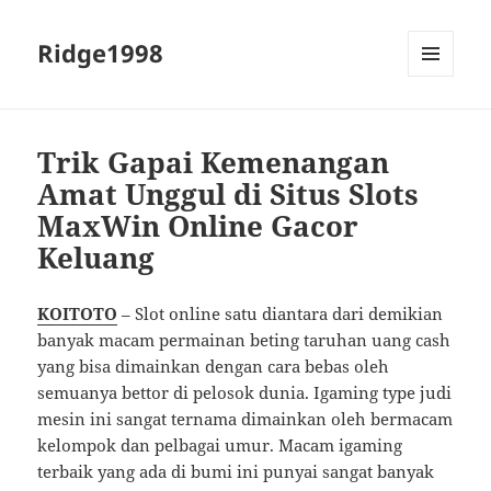
Ridge1998
MENU
AND
WIDGETS
Trik Gapai Kemenangan
Amat Unggul di Situs Slots
MaxWin Online Gacor
Keluang
KOITOTO
– Slot online satu diantara dari demikian
banyak macam permainan beting taruhan uang cash
yang bisa dimainkan dengan cara bebas oleh
semuanya bettor di pelosok dunia. Igaming type judi
mesin ini sangat ternama dimainkan oleh bermacam
kelompok dan pelbagai umur. Macam igaming
terbaik yang ada di bumi ini punyai sangat banyak