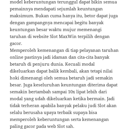
model keberuntungan terunggul dapat bikin semua
pemainnya mendapati sejumlah keuntungan
maksimum. Bukan cuma hanya itu, betor dapat juga
dengan gampangnya mencapai begitu banyak
keuntungan besar waktu mujur memenangi
taruhan di website Slot MaxWin terpilih dengan
gacor.
Memperoleh kemenangan di tiap pelayanan taruhan
online pastinya jadi idaman dan cita-cita banyak
betaruh di penjuru dunia. Kecuali modal
dikeluarkan dapat balik kembali, akan tetapi nilai
hoki dimenangi oleh semua betaruh jadi semakin
besar. Juga keseluruhan keuntungan diterima dapat
semakin bertambah sampai 10x lipat lebih dari
modal yang udah dikeluarkan ketika bermain. Jadi
tidak terheran apabila banyak pelaku judi Slot akan
selalu berusaha upaya terbaik supaya bisa
memperoleh keberuntungan serta kemenangan
paling gacor pada web Slot sah.