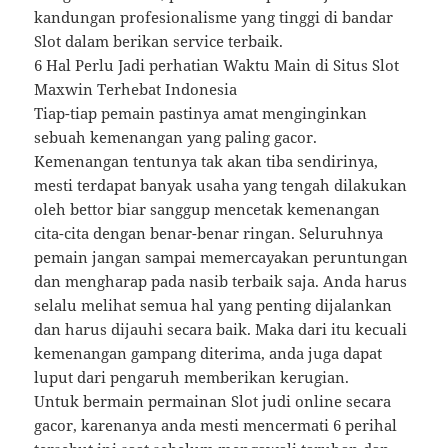
kandungan profesionalisme yang tinggi di bandar
Slot dalam berikan service terbaik.
6 Hal Perlu Jadi perhatian Waktu Main di Situs Slot
Maxwin Terhebat Indonesia
Tiap-tiap pemain pastinya amat menginginkan
sebuah kemenangan yang paling gacor.
Kemenangan tentunya tak akan tiba sendirinya,
mesti terdapat banyak usaha yang tengah dilakukan
oleh bettor biar sanggup mencetak kemenangan
cita-cita dengan benar-benar ringan. Seluruhnya
pemain jangan sampai memercayakan peruntungan
dan mengharap pada nasib terbaik saja. Anda harus
selalu melihat semua hal yang penting dijalankan
dan harus dijauhi secara baik. Maka dari itu kecuali
kemenangan gampang diterima, anda juga dapat
luput dari pengaruh memberikan kerugian.
Untuk bermain permainan Slot judi online secara
gacor, karenanya anda mesti mencermati 6 perihal