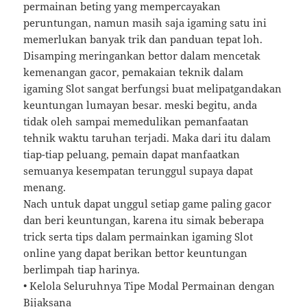
permainan beting yang mempercayakan
peruntungan, namun masih saja igaming satu ini
memerlukan banyak trik dan panduan tepat loh.
Disamping meringankan bettor dalam mencetak
kemenangan gacor, pemakaian teknik dalam
igaming Slot sangat berfungsi buat melipatgandakan
keuntungan lumayan besar. meski begitu, anda
tidak oleh sampai memedulikan pemanfaatan
tehnik waktu taruhan terjadi. Maka dari itu dalam
tiap-tiap peluang, pemain dapat manfaatkan
semuanya kesempatan terunggul supaya dapat
menang.
Nach untuk dapat unggul setiap game paling gacor
dan beri keuntungan, karena itu simak beberapa
trick serta tips dalam permainkan igaming Slot
online yang dapat berikan bettor keuntungan
berlimpah tiap harinya.
• Kelola Seluruhnya Tipe Modal Permainan dengan
Bijaksana