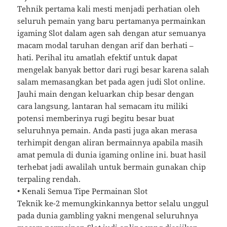
Tehnik pertama kali mesti menjadi perhatian oleh
seluruh pemain yang baru pertamanya permainkan
igaming Slot dalam agen sah dengan atur semuanya
macam modal taruhan dengan arif dan berhati –
hati. Perihal itu amatlah efektif untuk dapat
mengelak banyak bettor dari rugi besar karena salah
salam memasangkan bet pada agen judi Slot online.
Jauhi main dengan keluarkan chip besar dengan
cara langsung, lantaran hal semacam itu miliki
potensi memberinya rugi begitu besar buat
seluruhnya pemain. Anda pasti juga akan merasa
terhimpit dengan aliran bermainnya apabila masih
amat pemula di dunia igaming online ini. buat hasil
terhebat jadi awalilah untuk bermain gunakan chip
terpaling rendah.
• Kenali Semua Tipe Permainan Slot
Teknik ke-2 memungkinkannya bettor selalu unggul
pada dunia gambling yakni mengenal seluruhnya