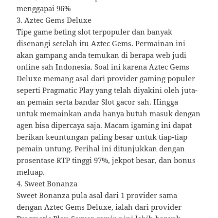
menggapai 96%
3. Aztec Gems Deluxe
Tipe game beting slot terpopuler dan banyak
disenangi setelah itu Aztec Gems. Permainan ini
akan gampang anda temukan di berapa web judi
online sah Indonesia. Soal ini karena Aztec Gems
Deluxe memang asal dari provider gaming populer
seperti Pragmatic Play yang telah diyakini oleh juta-
an pemain serta bandar Slot gacor sah. Hingga
untuk memainkan anda hanya butuh masuk dengan
agen bisa dipercaya saja. Macam igaming ini dapat
berikan keuntungan paling besar untuk tiap-tiap
pemain untung. Perihal ini ditunjukkan dengan
prosentase RTP tinggi 97%, jekpot besar, dan bonus
meluap.
4. Sweet Bonanza
Sweet Bonanza pula asal dari 1 provider sama
dengan Aztec Gems Deluxe, ialah dari provider