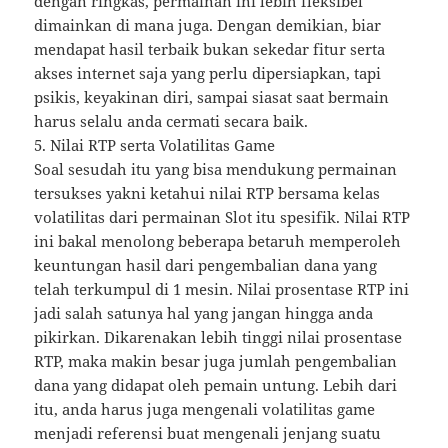
dengan ringkas, permainan ini lebih fleksibel
dimainkan di mana juga. Dengan demikian, biar
mendapat hasil terbaik bukan sekedar fitur serta
akses internet saja yang perlu dipersiapkan, tapi
psikis, keyakinan diri, sampai siasat saat bermain
harus selalu anda cermati secara baik.
5. Nilai RTP serta Volatilitas Game
Soal sesudah itu yang bisa mendukung permainan
tersukses yakni ketahui nilai RTP bersama kelas
volatilitas dari permainan Slot itu spesifik. Nilai RTP
ini bakal menolong beberapa betaruh memperoleh
keuntungan hasil dari pengembalian dana yang
telah terkumpul di 1 mesin. Nilai prosentase RTP ini
jadi salah satunya hal yang jangan hingga anda
pikirkan. Dikarenakan lebih tinggi nilai prosentase
RTP, maka makin besar juga jumlah pengembalian
dana yang didapat oleh pemain untung. Lebih dari
itu, anda harus juga mengenali volatilitas game
menjadi referensi buat mengenali jenjang suatu