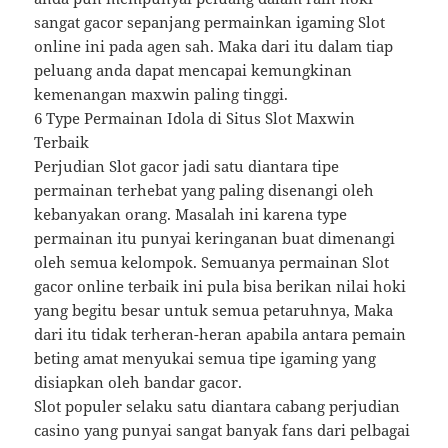
sangat gacor sepanjang permainkan igaming Slot
online ini pada agen sah. Maka dari itu dalam tiap
peluang anda dapat mencapai kemungkinan
kemenangan maxwin paling tinggi.
6 Type Permainan Idola di Situs Slot Maxwin
Terbaik
Perjudian Slot gacor jadi satu diantara tipe
permainan terhebat yang paling disenangi oleh
kebanyakan orang. Masalah ini karena type
permainan itu punyai keringanan buat dimenangi
oleh semua kelompok. Semuanya permainan Slot
gacor online terbaik ini pula bisa berikan nilai hoki
yang begitu besar untuk semua petaruhnya, Maka
dari itu tidak terheran-heran apabila antara pemain
beting amat menyukai semua tipe igaming yang
disiapkan oleh bandar gacor.
Slot populer selaku satu diantara cabang perjudian
casino yang punyai sangat banyak fans dari pelbagai