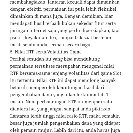
membahagiakan, lantaran kecuali dapat dimainkan
dengan efektif, permainan ini pula lebih fleksibel
dimainkan di mana juga. Dengan demikian, biar
mendapati hasil terbaik bukan sekedar fitur serta
jaringan internet saja yang perlu dipersiapkan, tapi
psikis, keyakinan diri, sampai trik saat bermain
mesti selalu anda cermati secara bagus.
5. Nilai RTP serta Volatilitas Game
Perihal sesudah itu yang bisa mendukung
permainan tersukses merupakan mengenal nilai
RTP bersama-sama jenjang volatilitas dari game Slot
itu tertentu. Nilai RTP ini dapat menolong banyak
betaruh memperoleh keuntungan hasil dari
pengembalian dana yang udah terkumpul di 1
mesin. Nilai perbandingan RTP ini menjadi satu
diantara hal yang jangan sampai anda pikirkan.
Lantaran lebih tinggi nilai rasio RTP, maka semakin
besar juga jumlah pengembalian dana yang didapat
oleh pemain mujur. Lebih dari itu, anda harus juga