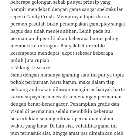
beberapa golongan sebab punyai prinsip yang
hampir mendekati dengan game sangat spektakuler
seperti Candy Crush. Mempunyai topik dunia
permen pastilah bikin penampakan gameplay sangat
bagus dan tidak menjenuhkan. Lebih pada itu,
permainan dipenuhi akan beberapa bonus paling
memberi keuntungan. Banyak bettor miliki
kesempatan mendapat jekpot sebesar beberapa
puluh juta rupiah.
5. Viking Treasure
Sama dengan namanya igaming satu ini punya topik
pokok perburuan harta karun, maka dalam tiap
peluang anda akan dilawan mengincar banyak harta
karun supaya bisa meraih kemenangan permainan
dengan benar-benar gacor. Penampilan grafis dan
visual di permainan selalu membikin beberapa
betaruh kian senang nikmati permainan dalam
waktu yang lama. Di lain sisi, volatilitas game ini
pun termasuk alat, hingga amat pas dimainkan oleh