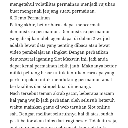
mengetahui volatilitas permainan menjadi rujukan
buat mengenali jenjang suatu permainan.
6. Demo Permainan
Paling akhir, bettor harus dapat mencermati
demonstrasi permainan. Demonstrasi permainan
yang disajikan oleh agen dapat di dalam 2 wujud
adalah lewat data yang penting dibaca atau lewat
video pembelajaran singkat. Dengan perhatikan
demonstrasi igaming Slot Maxwin ini, jadi anda
dapat kenal permainan lebih jauh. Maknanya bettor
miliki peluang besar untuk tentukan cara apa yang
perlu dipakai untuk mendukung permainan amat
berkualitas dan simpel buat dimenangi.
Nach tersebut teman akrab gacor, beberapa macam
hal yang wajib jadi perhatian oleh seluruh betaruh
waktu mainkan game di web taruhan Slot online
sah. Dengan melihat seluruhnya hal di atas, sudah
pasti bettor akan lolos dari rugi besar. Tidak itu saja,
anda pun mempunyai peluang dalam raih hoki