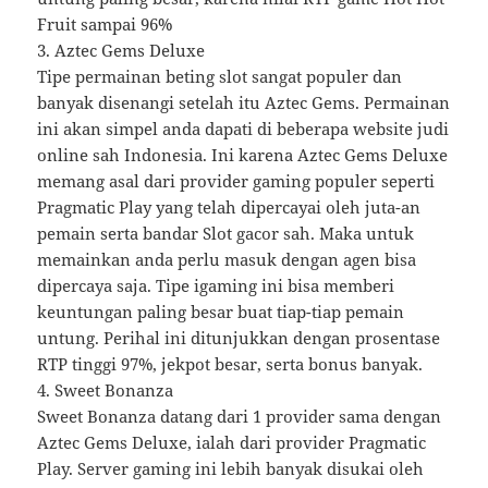
Fruit sampai 96%
3. Aztec Gems Deluxe
Tipe permainan beting slot sangat populer dan
banyak disenangi setelah itu Aztec Gems. Permainan
ini akan simpel anda dapati di beberapa website judi
online sah Indonesia. Ini karena Aztec Gems Deluxe
memang asal dari provider gaming populer seperti
Pragmatic Play yang telah dipercayai oleh juta-an
pemain serta bandar Slot gacor sah. Maka untuk
memainkan anda perlu masuk dengan agen bisa
dipercaya saja. Tipe igaming ini bisa memberi
keuntungan paling besar buat tiap-tiap pemain
untung. Perihal ini ditunjukkan dengan prosentase
RTP tinggi 97%, jekpot besar, serta bonus banyak.
4. Sweet Bonanza
Sweet Bonanza datang dari 1 provider sama dengan
Aztec Gems Deluxe, ialah dari provider Pragmatic
Play. Server gaming ini lebih banyak disukai oleh