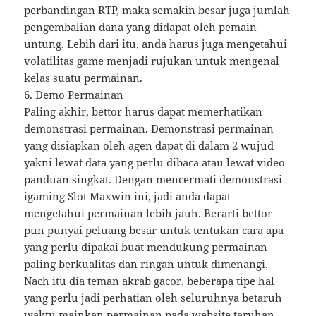
perbandingan RTP, maka semakin besar juga jumlah
pengembalian dana yang didapat oleh pemain
untung. Lebih dari itu, anda harus juga mengetahui
volatilitas game menjadi rujukan untuk mengenal
kelas suatu permainan.
6. Demo Permainan
Paling akhir, bettor harus dapat memerhatikan
demonstrasi permainan. Demonstrasi permainan
yang disiapkan oleh agen dapat di dalam 2 wujud
yakni lewat data yang perlu dibaca atau lewat video
panduan singkat. Dengan mencermati demonstrasi
igaming Slot Maxwin ini, jadi anda dapat
mengetahui permainan lebih jauh. Berarti bettor
pun punyai peluang besar untuk tentukan cara apa
yang perlu dipakai buat mendukung permainan
paling berkualitas dan ringan untuk dimenangi.
Nach itu dia teman akrab gacor, beberapa tipe hal
yang perlu jadi perhatian oleh seluruhnya betaruh
waktu mainkan permainan pada website taruhan