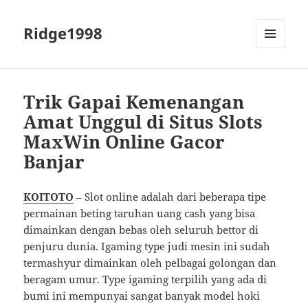
Ridge1998
MENU
AND
WIDGETS
Trik Gapai Kemenangan
Amat Unggul di Situs Slots
MaxWin Online Gacor
Banjar
KOITOTO
– Slot online adalah dari beberapa tipe
permainan beting taruhan uang cash yang bisa
dimainkan dengan bebas oleh seluruh bettor di
penjuru dunia. Igaming type judi mesin ini sudah
termashyur dimainkan oleh pelbagai golongan dan
beragam umur. Type igaming terpilih yang ada di
bumi ini mempunyai sangat banyak model hoki