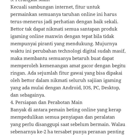
Kecuali sambungan internet, fitur untuk
permainkan semuanya taruhan online ini harus
terus-menerus jadi perhatian dengan baik sekali.
Bettor tak dapat nikmati semua santapan produk
igaming online maxwin dengan tepat bila tidak
mempunyai piranti yang mendukung. Mujurnya
waktu ini perubahan technologi digital sudah masif,
maka membantu semuanya betaruh buat dapat
memperoleh kemenangan amat gacor dengan begitu
ringan. Ada sejumlah fitur gawai yang bisa dipakai
oleh bettor dalam nikmati seluruh sajiian igaming
yang ada mulai dengan Android, IOS, PC, Desktop,
dan sebagainya.
4. Persiapan dan Perabotan Main
Banyak di antara pemain beting online yang kerap
mempedulikan semua penyiapan dan peralatan
yang perlu disanggupi saat sebelum bermain. Walau
sebenarnya ke-2 ha tersabet punya peranan penting