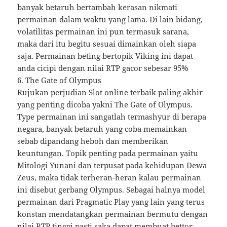
banyak betaruh bertambah kerasan nikmati
permainan dalam waktu yang lama. Di lain bidang,
volatilitas permainan ini pun termasuk sarana,
maka dari itu begitu sesuai dimainkan oleh siapa
saja. Permainan beting bertopik Viking ini dapat
anda cicipi dengan nilai RTP gacor sebesar 95%
6. The Gate of Olympus
Rujukan perjudian Slot online terbaik paling akhir
yang penting dicoba yakni The Gate of Olympus.
Type permainan ini sangatlah termashyur di berapa
negara, banyak betaruh yang coba memainkan
sebab dipandang heboh dan memberikan
keuntungan. Topik penting pada permainan yaitu
Mitologi Yunani dan terpusat pada kehidupan Dewa
Zeus, maka tidak terheran-heran kalau permainan
ini disebut gerbang Olympus. Sebagai halnya model
permainan dari Pragmatic Play yang lain yang terus
konstan mendatangkan permainan bermutu dengan
nilai RTP tinggi pasti saka dapat membuat bettor