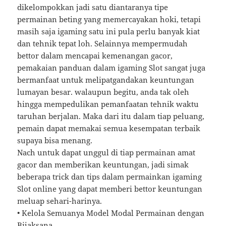
dikelompokkan jadi satu diantaranya tipe
permainan beting yang memercayakan hoki, tetapi
masih saja igaming satu ini pula perlu banyak kiat
dan tehnik tepat loh. Selainnya mempermudah
bettor dalam mencapai kemenangan gacor,
pemakaian panduan dalam igaming Slot sangat juga
bermanfaat untuk melipatgandakan keuntungan
lumayan besar. walaupun begitu, anda tak oleh
hingga mempedulikan pemanfaatan tehnik waktu
taruhan berjalan. Maka dari itu dalam tiap peluang,
pemain dapat memakai semua kesempatan terbaik
supaya bisa menang.
Nach untuk dapat unggul di tiap permainan amat
gacor dan memberikan keuntungan, jadi simak
beberapa trick dan tips dalam permainkan igaming
Slot online yang dapat memberi bettor keuntungan
meluap sehari-harinya.
• Kelola Semuanya Model Modal Permainan dengan
Bijaksana