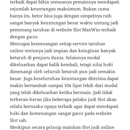
terbaik dapat bikin semuanya pemainnya mendapati
sejumlah keuntungan maksimum. Bukan cuma
hanya itu, betor bisa juga dengan simpelnya raih
sangat banyak keuntungan besar waktu untung jadi
pemenang taruhan di website Slot MaxWin terbaik
dengan gacor.
Mencapai kemenangan setiap service taruhan
online tentunya jadi impian dan keinginan banyak
betaruh di penjuru dunia. Selainnya modal
dikeluarkan dapat balik kembali, tetapi nilai hoki
dimenangi oleh seluruh betaruh pun jadi semakin
besar. Juga keseluruhan keuntungan diterima dapat
makin bertambah sampai 10x lipat lebih dari modal
yang telah dikeluarkan ketika bermain. Jadi tidak
terheran-heran jika beberapa pelaku judi Slot akan
selalu berusaha upaya terbaik agar dapat mendapati
hoki dan kemenangan sangat gacor pada website
Slot sah.
Meskipun secara prinsip mainkan Slot judi online