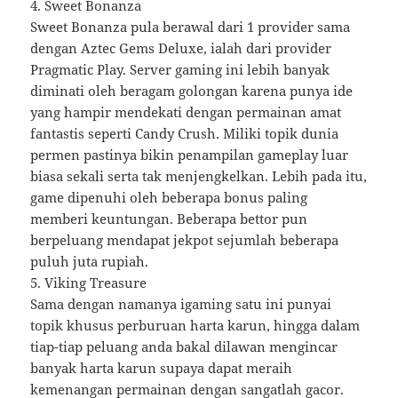
4. Sweet Bonanza
Sweet Bonanza pula berawal dari 1 provider sama
dengan Aztec Gems Deluxe, ialah dari provider
Pragmatic Play. Server gaming ini lebih banyak
diminati oleh beragam golongan karena punya ide
yang hampir mendekati dengan permainan amat
fantastis seperti Candy Crush. Miliki topik dunia
permen pastinya bikin penampilan gameplay luar
biasa sekali serta tak menjengkelkan. Lebih pada itu,
game dipenuhi oleh beberapa bonus paling
memberi keuntungan. Beberapa bettor pun
berpeluang mendapat jekpot sejumlah beberapa
puluh juta rupiah.
5. Viking Treasure
Sama dengan namanya igaming satu ini punyai
topik khusus perburuan harta karun, hingga dalam
tiap-tiap peluang anda bakal dilawan mengincar
banyak harta karun supaya dapat meraih
kemenangan permainan dengan sangatlah gacor.