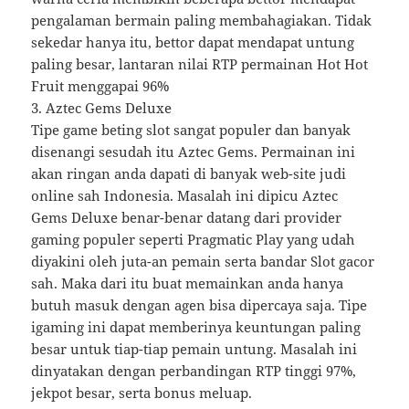
pengalaman bermain paling membahagiakan. Tidak
sekedar hanya itu, bettor dapat mendapat untung
paling besar, lantaran nilai RTP permainan Hot Hot
Fruit menggapai 96%
3. Aztec Gems Deluxe
Tipe game beting slot sangat populer dan banyak
disenangi sesudah itu Aztec Gems. Permainan ini
akan ringan anda dapati di banyak web-site judi
online sah Indonesia. Masalah ini dipicu Aztec
Gems Deluxe benar-benar datang dari provider
gaming populer seperti Pragmatic Play yang udah
diyakini oleh juta-an pemain serta bandar Slot gacor
sah. Maka dari itu buat memainkan anda hanya
butuh masuk dengan agen bisa dipercaya saja. Tipe
igaming ini dapat memberinya keuntungan paling
besar untuk tiap-tiap pemain untung. Masalah ini
dinyatakan dengan perbandingan RTP tinggi 97%,
jekpot besar, serta bonus meluap.