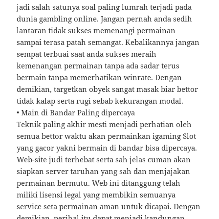
jadi salah satunya soal paling lumrah terjadi pada
dunia gambling online. Jangan pernah anda sedih
lantaran tidak sukses memenangi permainan
sampai terasa patah semangat. Kebalikannya jangan
sempat terbuai saat anda sukses meraih
kemenangan permainan tanpa ada sadar terus
bermain tanpa memerhatikan winrate. Dengan
demikian, targetkan obyek sangat masak biar bettor
tidak kalap serta rugi sebab kekurangan modal.
• Main di Bandar Paling dipercaya
Teknik paling akhir mesti menjadi perhatian oleh
semua bettor waktu akan permainkan igaming Slot
yang gacor yakni bermain di bandar bisa dipercaya.
Web-site judi terhebat serta sah jelas cuman akan
siapkan server taruhan yang sah dan menjajakan
permainan bermutu. Web ini ditanggung telah
miliki lisensi legal yang membikin semuanya
service seta permainan aman untuk dicapai. Dengan
demikian, perihal itu dapat menjadi kandungan