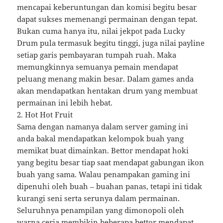
mencapai keberuntungan dan komisi begitu besar
dapat sukses memenangi permainan dengan tepat.
Bukan cuma hanya itu, nilai jekpot pada Lucky
Drum pula termasuk begitu tinggi, juga nilai payline
setiap garis pembayaran tumpah ruah. Maka
memungkinnya semuanya pemain mendapat
peluang menang makin besar. Dalam games anda
akan mendapatkan hentakan drum yang membuat
permainan ini lebih hebat.
2. Hot Hot Fruit
Sama dengan namanya dalam server gaming ini
anda bakal mendapatkan kelompok buah yang
memikat buat dimainkan. Bettor mendapat hoki
yang begitu besar tiap saat mendapat gabungan ikon
buah yang sama. Walau penampakan gaming ini
dipenuhi oleh buah – buahan panas, tetapi ini tidak
kurangi seni serta serunya dalam permainan.
Seluruhnya penampilan yang dimonopoli oleh
warna ceria membikin beberapa bettor mendapat