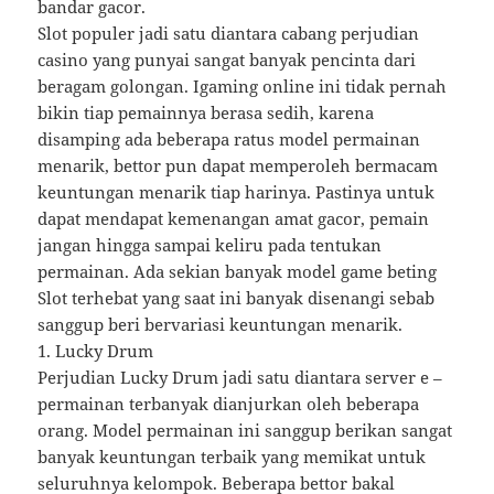
bandar gacor.
Slot populer jadi satu diantara cabang perjudian
casino yang punyai sangat banyak pencinta dari
beragam golongan. Igaming online ini tidak pernah
bikin tiap pemainnya berasa sedih, karena
disamping ada beberapa ratus model permainan
menarik, bettor pun dapat memperoleh bermacam
keuntungan menarik tiap harinya. Pastinya untuk
dapat mendapat kemenangan amat gacor, pemain
jangan hingga sampai keliru pada tentukan
permainan. Ada sekian banyak model game beting
Slot terhebat yang saat ini banyak disenangi sebab
sanggup beri bervariasi keuntungan menarik.
1. Lucky Drum
Perjudian Lucky Drum jadi satu diantara server e –
permainan terbanyak dianjurkan oleh beberapa
orang. Model permainan ini sanggup berikan sangat
banyak keuntungan terbaik yang memikat untuk
seluruhnya kelompok. Beberapa bettor bakal