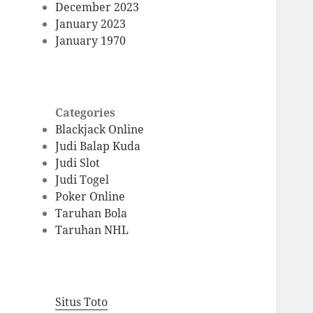
December 2023
January 2023
January 1970
Categories
Blackjack Online
Judi Balap Kuda
Judi Slot
Judi Togel
Poker Online
Taruhan Bola
Taruhan NHL
Situs Toto