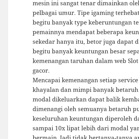
mesin ini sangat tenar dimainkan ol
pelbagai umur. Tipe igaming terhebat
begitu banyak type keberuntungan t
pemainnya mendapat beberapa keu
sekedar hanya itu, betor juga dapa
begitu banyak keuntungan besar sep
kemenangan taruhan dalam web Slot
gacor.
Mencapai kemenangan setiap service 
khayalan dan mimpi banyak betaruh d
modal dikeluarkan dapat balik kembal
dimenangi oleh semuanya betaruh pun
keseluruhan keuntungan diperoleh 
sampai 10x lipat lebih dari modal ya
bermain. Jadi tidak bertanya-tanya a