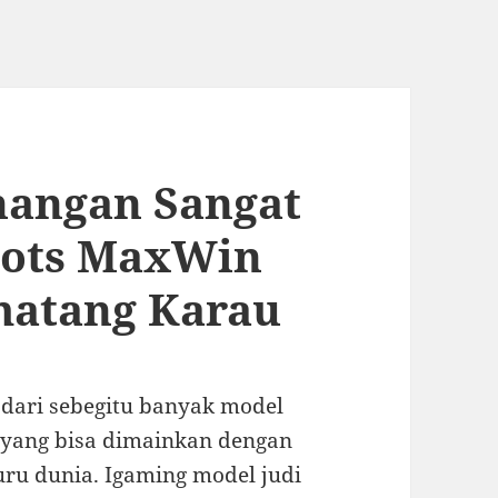
nangan Sangat
Slots MaxWin
matang Karau
a dari sebegitu banyak model
 yang bisa dimainkan dengan
uru dunia. Igaming model judi