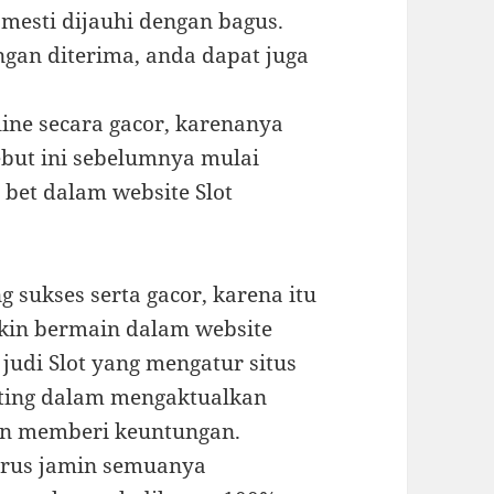
 mesti dijauhi dengan bagus.
ngan diterima, anda dapat juga
line secara gacor, karenanya
ebut ini sebelumnya mulai
et dalam website Slot
 sukses serta gacor, karena itu
kin bermain dalam website
 judi Slot yang mengatur situs
enting dalam mengaktualkan
an memberi keuntungan.
nerus jamin semuanya