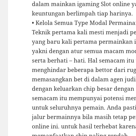
dalam mainkan igaming Slot online y
keuntungan berlimpah tiap harinya.
• Kelola Semua Type Modal Permaina
Teknik pertama kali mesti menjadi p
yang baru kali pertama permainkan i
yakni dengan atur semua macam mod
serta berhati – hati. Hal semacam itu
menghindar beberapa bettor dari rug
memasangkan bet di dalam agen judi 
dengan keluarkan chip besar dengan 
semacam itu mempunyai potensi memb
untuk seluruhnya pemain. Anda pasti
jalur bermainnya bila masih tetap p
online ini. untuk hasil terhebat kar
memanfaatkan chip paling rendah.