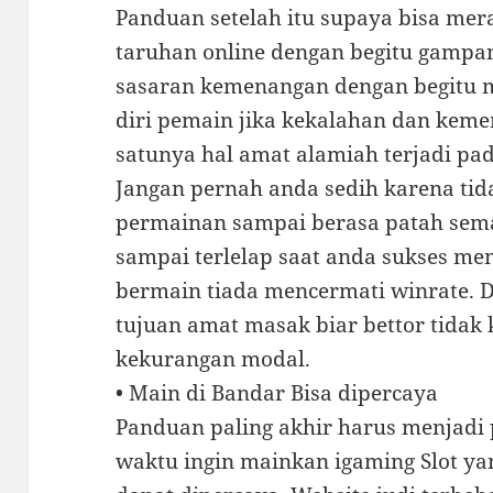
Panduan setelah itu supaya bisa mer
taruhan online dengan begitu gamp
sasaran kemenangan dengan begitu 
diri pemain jika kekalahan dan keme
satunya hal amat alamiah terjadi pad
Jangan pernah anda sedih karena tid
permainan sampai berasa patah sema
sampai terlelap saat anda sukses me
bermain tiada mencermati winrate. 
tujuan amat masak biar bettor tidak 
kekurangan modal.
• Main di Bandar Bisa dipercaya
Panduan paling akhir harus menjadi 
waktu ingin mainkan igaming Slot ya