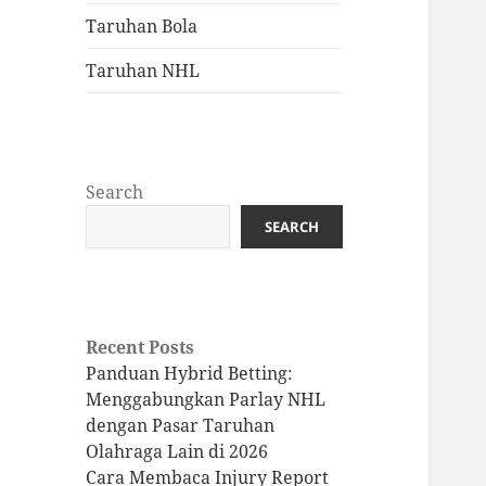
Taruhan Bola
Taruhan NHL
Search
SEARCH
Recent Posts
Panduan Hybrid Betting:
Menggabungkan Parlay NHL
dengan Pasar Taruhan
Olahraga Lain di 2026
Cara Membaca Injury Report