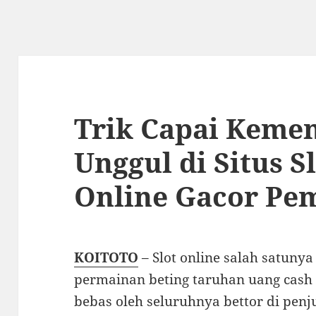
Trik Capai Keme
Unggul di Situs 
Online Gacor Pe
KOITOTO
– Slot online salah satuny
permainan beting taruhan uang cash
bebas oleh seluruhnya bettor di penj