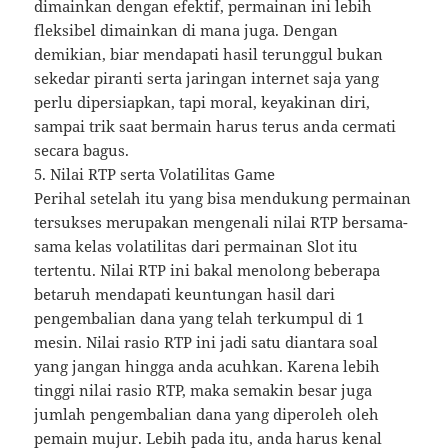
dimainkan dengan efektif, permainan ini lebih
fleksibel dimainkan di mana juga. Dengan
demikian, biar mendapati hasil terunggul bukan
sekedar piranti serta jaringan internet saja yang
perlu dipersiapkan, tapi moral, keyakinan diri,
sampai trik saat bermain harus terus anda cermati
secara bagus.
5. Nilai RTP serta Volatilitas Game
Perihal setelah itu yang bisa mendukung permainan
tersukses merupakan mengenali nilai RTP bersama-
sama kelas volatilitas dari permainan Slot itu
tertentu. Nilai RTP ini bakal menolong beberapa
betaruh mendapati keuntungan hasil dari
pengembalian dana yang telah terkumpul di 1
mesin. Nilai rasio RTP ini jadi satu diantara soal
yang jangan hingga anda acuhkan. Karena lebih
tinggi nilai rasio RTP, maka semakin besar juga
jumlah pengembalian dana yang diperoleh oleh
pemain mujur. Lebih pada itu, anda harus kenal