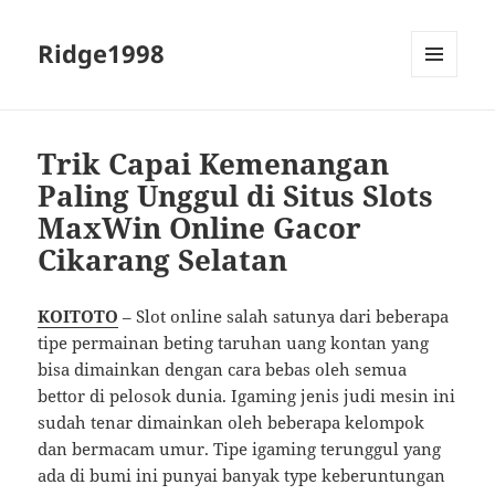
Ridge1998
MENU
AND
WIDGETS
Trik Capai Kemenangan
Paling Unggul di Situs Slots
MaxWin Online Gacor
Cikarang Selatan
KOITOTO
– Slot online salah satunya dari beberapa
tipe permainan beting taruhan uang kontan yang
bisa dimainkan dengan cara bebas oleh semua
bettor di pelosok dunia. Igaming jenis judi mesin ini
sudah tenar dimainkan oleh beberapa kelompok
dan bermacam umur. Tipe igaming terunggul yang
ada di bumi ini punyai banyak type keberuntungan