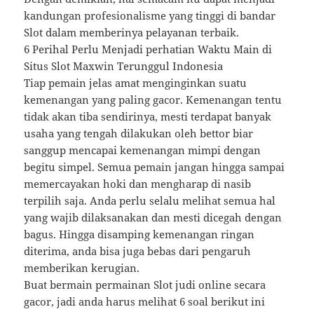
kandungan profesionalisme yang tinggi di bandar
Slot dalam memberinya pelayanan terbaik.
6 Perihal Perlu Menjadi perhatian Waktu Main di
Situs Slot Maxwin Terunggul Indonesia
Tiap pemain jelas amat menginginkan suatu
kemenangan yang paling gacor. Kemenangan tentu
tidak akan tiba sendirinya, mesti terdapat banyak
usaha yang tengah dilakukan oleh bettor biar
sanggup mencapai kemenangan mimpi dengan
begitu simpel. Semua pemain jangan hingga sampai
memercayakan hoki dan mengharap di nasib
terpilih saja. Anda perlu selalu melihat semua hal
yang wajib dilaksanakan dan mesti dicegah dengan
bagus. Hingga disamping kemenangan ringan
diterima, anda bisa juga bebas dari pengaruh
memberikan kerugian.
Buat bermain permainan Slot judi online secara
gacor, jadi anda harus melihat 6 soal berikut ini