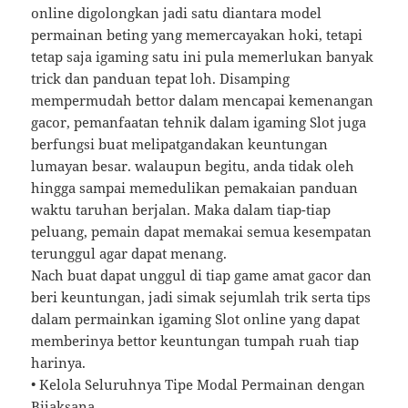
online digolongkan jadi satu diantara model
permainan beting yang memercayakan hoki, tetapi
tetap saja igaming satu ini pula memerlukan banyak
trick dan panduan tepat loh. Disamping
mempermudah bettor dalam mencapai kemenangan
gacor, pemanfaatan tehnik dalam igaming Slot juga
berfungsi buat melipatgandakan keuntungan
lumayan besar. walaupun begitu, anda tidak oleh
hingga sampai memedulikan pemakaian panduan
waktu taruhan berjalan. Maka dalam tiap-tiap
peluang, pemain dapat memakai semua kesempatan
terunggul agar dapat menang.
Nach buat dapat unggul di tiap game amat gacor dan
beri keuntungan, jadi simak sejumlah trik serta tips
dalam permainkan igaming Slot online yang dapat
memberinya bettor keuntungan tumpah ruah tiap
harinya.
• Kelola Seluruhnya Tipe Modal Permainan dengan
Bijaksana