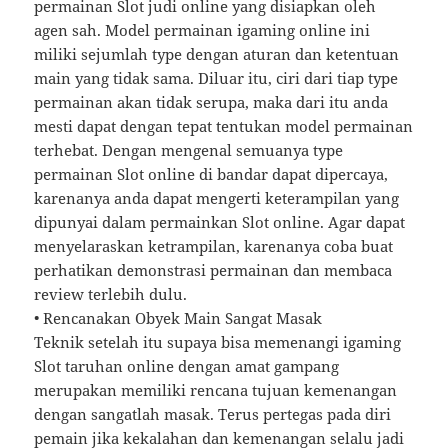
permainan Slot judi online yang disiapkan oleh
agen sah. Model permainan igaming online ini
miliki sejumlah type dengan aturan dan ketentuan
main yang tidak sama. Diluar itu, ciri dari tiap type
permainan akan tidak serupa, maka dari itu anda
mesti dapat dengan tepat tentukan model permainan
terhebat. Dengan mengenal semuanya type
permainan Slot online di bandar dapat dipercaya,
karenanya anda dapat mengerti keterampilan yang
dipunyai dalam permainkan Slot online. Agar dapat
menyelaraskan ketrampilan, karenanya coba buat
perhatikan demonstrasi permainan dan membaca
review terlebih dulu.
• Rencanakan Obyek Main Sangat Masak
Teknik setelah itu supaya bisa memenangi igaming
Slot taruhan online dengan amat gampang
merupakan memiliki rencana tujuan kemenangan
dengan sangatlah masak. Terus pertegas pada diri
pemain jika kekalahan dan kemenangan selalu jadi