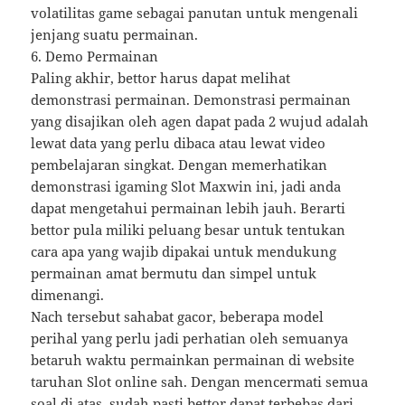
volatilitas game sebagai panutan untuk mengenali
jenjang suatu permainan.
6. Demo Permainan
Paling akhir, bettor harus dapat melihat
demonstrasi permainan. Demonstrasi permainan
yang disajikan oleh agen dapat pada 2 wujud adalah
lewat data yang perlu dibaca atau lewat video
pembelajaran singkat. Dengan memerhatikan
demonstrasi igaming Slot Maxwin ini, jadi anda
dapat mengetahui permainan lebih jauh. Berarti
bettor pula miliki peluang besar untuk tentukan
cara apa yang wajib dipakai untuk mendukung
permainan amat bermutu dan simpel untuk
dimenangi.
Nach tersebut sahabat gacor, beberapa model
perihal yang perlu jadi perhatian oleh semuanya
betaruh waktu permainkan permainan di website
taruhan Slot online sah. Dengan mencermati semua
soal di atas, sudah pasti bettor dapat terbebas dari