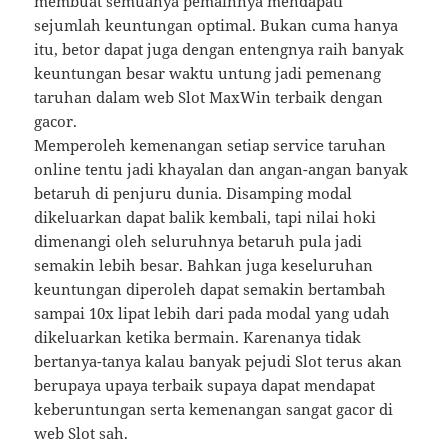
membuat semuanya pemainnya mendapati
sejumlah keuntungan optimal. Bukan cuma hanya
itu, betor dapat juga dengan entengnya raih banyak
keuntungan besar waktu untung jadi pemenang
taruhan dalam web Slot MaxWin terbaik dengan
gacor.
Memperoleh kemenangan setiap service taruhan
online tentu jadi khayalan dan angan-angan banyak
betaruh di penjuru dunia. Disamping modal
dikeluarkan dapat balik kembali, tapi nilai hoki
dimenangi oleh seluruhnya betaruh pula jadi
semakin lebih besar. Bahkan juga keseluruhan
keuntungan diperoleh dapat semakin bertambah
sampai 10x lipat lebih dari pada modal yang udah
dikeluarkan ketika bermain. Karenanya tidak
bertanya-tanya kalau banyak pejudi Slot terus akan
berupaya upaya terbaik supaya dapat mendapat
keberuntungan serta kemenangan sangat gacor di
web Slot sah.