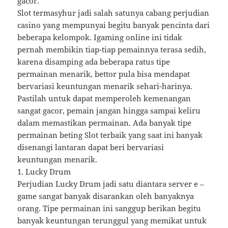
gacor.
Slot termasyhur jadi salah satunya cabang perjudian
casino yang mempunyai begitu banyak pencinta dari
beberapa kelompok. Igaming online ini tidak
pernah membikin tiap-tiap pemainnya terasa sedih,
karena disamping ada beberapa ratus tipe
permainan menarik, bettor pula bisa mendapat
bervariasi keuntungan menarik sehari-harinya.
Pastilah untuk dapat memperoleh kemenangan
sangat gacor, pemain jangan hingga sampai keliru
dalam memastikan permainan. Ada banyak tipe
permainan beting Slot terbaik yang saat ini banyak
disenangi lantaran dapat beri bervariasi
keuntungan menarik.
1. Lucky Drum
Perjudian Lucky Drum jadi satu diantara server e –
game sangat banyak disarankan oleh banyaknya
orang. Tipe permainan ini sanggup berikan begitu
banyak keuntungan terunggul yang memikat untuk