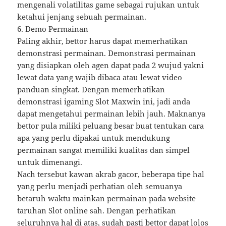
mengenali volatilitas game sebagai rujukan untuk
ketahui jenjang sebuah permainan.
6. Demo Permainan
Paling akhir, bettor harus dapat memerhatikan
demonstrasi permainan. Demonstrasi permainan
yang disiapkan oleh agen dapat pada 2 wujud yakni
lewat data yang wajib dibaca atau lewat video
panduan singkat. Dengan memerhatikan
demonstrasi igaming Slot Maxwin ini, jadi anda
dapat mengetahui permainan lebih jauh. Maknanya
bettor pula miliki peluang besar buat tentukan cara
apa yang perlu dipakai untuk mendukung
permainan sangat memiliki kualitas dan simpel
untuk dimenangi.
Nach tersebut kawan akrab gacor, beberapa tipe hal
yang perlu menjadi perhatian oleh semuanya
betaruh waktu mainkan permainan pada website
taruhan Slot online sah. Dengan perhatikan
seluruhnya hal di atas, sudah pasti bettor dapat lolos