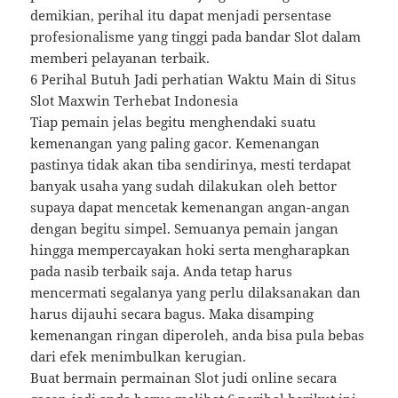
demikian, perihal itu dapat menjadi persentase
profesionalisme yang tinggi pada bandar Slot dalam
memberi pelayanan terbaik.
6 Perihal Butuh Jadi perhatian Waktu Main di Situs
Slot Maxwin Terhebat Indonesia
Tiap pemain jelas begitu menghendaki suatu
kemenangan yang paling gacor. Kemenangan
pastinya tidak akan tiba sendirinya, mesti terdapat
banyak usaha yang sudah dilakukan oleh bettor
supaya dapat mencetak kemenangan angan-angan
dengan begitu simpel. Semuanya pemain jangan
hingga mempercayakan hoki serta mengharapkan
pada nasib terbaik saja. Anda tetap harus
mencermati segalanya yang perlu dilaksanakan dan
harus dijauhi secara bagus. Maka disamping
kemenangan ringan diperoleh, anda bisa pula bebas
dari efek menimbulkan kerugian.
Buat bermain permainan Slot judi online secara