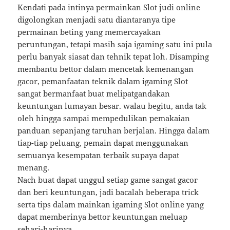
Kendati pada intinya permainkan Slot judi online
digolongkan menjadi satu diantaranya tipe
permainan beting yang memercayakan
peruntungan, tetapi masih saja igaming satu ini pula
perlu banyak siasat dan tehnik tepat loh. Disamping
membantu bettor dalam mencetak kemenangan
gacor, pemanfaatan teknik dalam igaming Slot
sangat bermanfaat buat melipatgandakan
keuntungan lumayan besar. walau begitu, anda tak
oleh hingga sampai mempedulikan pemakaian
panduan sepanjang taruhan berjalan. Hingga dalam
tiap-tiap peluang, pemain dapat menggunakan
semuanya kesempatan terbaik supaya dapat
menang.
Nach buat dapat unggul setiap game sangat gacor
dan beri keuntungan, jadi bacalah beberapa trick
serta tips dalam mainkan igaming Slot online yang
dapat memberinya bettor keuntungan meluap
sehari-harinya.