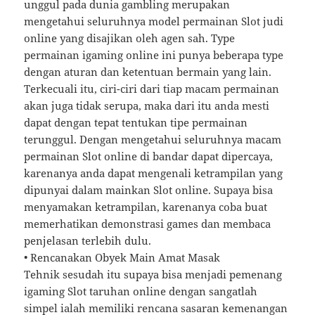
unggul pada dunia gambling merupakan
mengetahui seluruhnya model permainan Slot judi
online yang disajikan oleh agen sah. Type
permainan igaming online ini punya beberapa type
dengan aturan dan ketentuan bermain yang lain.
Terkecuali itu, ciri-ciri dari tiap macam permainan
akan juga tidak serupa, maka dari itu anda mesti
dapat dengan tepat tentukan tipe permainan
terunggul. Dengan mengetahui seluruhnya macam
permainan Slot online di bandar dapat dipercaya,
karenanya anda dapat mengenali ketrampilan yang
dipunyai dalam mainkan Slot online. Supaya bisa
menyamakan ketrampilan, karenanya coba buat
memerhatikan demonstrasi games dan membaca
penjelasan terlebih dulu.
• Rencanakan Obyek Main Amat Masak
Tehnik sesudah itu supaya bisa menjadi pemenang
igaming Slot taruhan online dengan sangatlah
simpel ialah memiliki rencana sasaran kemenangan