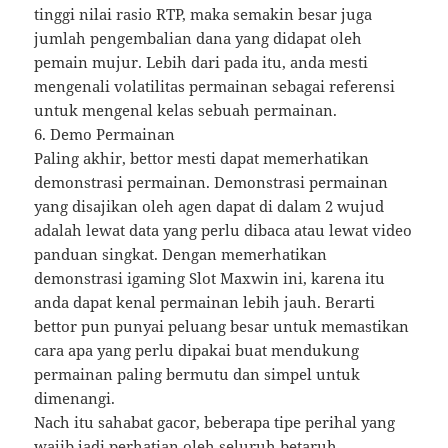
tinggi nilai rasio RTP, maka semakin besar juga
jumlah pengembalian dana yang didapat oleh
pemain mujur. Lebih dari pada itu, anda mesti
mengenali volatilitas permainan sebagai referensi
untuk mengenal kelas sebuah permainan.
6. Demo Permainan
Paling akhir, bettor mesti dapat memerhatikan
demonstrasi permainan. Demonstrasi permainan
yang disajikan oleh agen dapat di dalam 2 wujud
adalah lewat data yang perlu dibaca atau lewat video
panduan singkat. Dengan memerhatikan
demonstrasi igaming Slot Maxwin ini, karena itu
anda dapat kenal permainan lebih jauh. Berarti
bettor pun punyai peluang besar untuk memastikan
cara apa yang perlu dipakai buat mendukung
permainan paling bermutu dan simpel untuk
dimenangi.
Nach itu sahabat gacor, beberapa tipe perihal yang
wajib jadi perhatian oleh seluruh betaruh