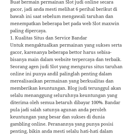
Buat bermain permainan Slot judi online secara
gacor, jadi anda mesti melihat 6 perihal berikut di
bawah ini saat sebelum mengawali taruhan dan
menempatkan beberapa bet pada web Slot maxwin
paling dipercaya.
1. Kualitas Situs dan Service Bandar
Untuk mengaktualkan permainan yang sukses serta
gacor, karenanya beberapa bettor harus sebisa-
bisanya main dalam website terpercaya dan terbaik.
Seorang agen judi Slot yang mengurus situs taruhan
online ini punya andil palinglah penting dalam
merealisasikan permainan yang berkualitas dan
memberikan keuntungan. Blog judi terunggul akan
selalu menanggung seluruhnya keuntungan yang
diterima oleh semua betaruh dibayar 100%. Bandar
pula jadi salah satunya agunan anda peroleh
keuntungan yang besar dan sukses di dunia
gambling online. Peranannya yang punya posisi
penting, bikin anda mesti selalu hati-hati dalam