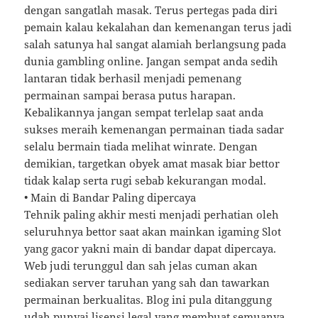
dengan sangatlah masak. Terus pertegas pada diri
pemain kalau kekalahan dan kemenangan terus jadi
salah satunya hal sangat alamiah berlangsung pada
dunia gambling online. Jangan sempat anda sedih
lantaran tidak berhasil menjadi pemenang
permainan sampai berasa putus harapan.
Kebalikannya jangan sempat terlelap saat anda
sukses meraih kemenangan permainan tiada sadar
selalu bermain tiada melihat winrate. Dengan
demikian, targetkan obyek amat masak biar bettor
tidak kalap serta rugi sebab kekurangan modal.
• Main di Bandar Paling dipercaya
Tehnik paling akhir mesti menjadi perhatian oleh
seluruhnya bettor saat akan mainkan igaming Slot
yang gacor yakni main di bandar dapat dipercaya.
Web judi terunggul dan sah jelas cuman akan
sediakan server taruhan yang sah dan tawarkan
permainan berkualitas. Blog ini pula ditanggung
udah punyai lisensi legal yang membuat semuanya