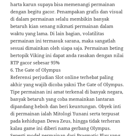
harta karun supaya bisa memenangi permainan
dengan begitu gacor. Penampakan grafis dan visual
di dalam permainan selalu membikin banyak
betaruh kian senang nikmati permainan dalam
waktu yang lama. Di lain bagian, volatilitas
permainan ini termasuk sarana, maka sangatlah
sesuai dimainkan oleh siapa saja. Permainan beting
bertopik Viking ini dapat anda rasakan dengan nilai
RTP gacor sebesar 95%
6. The Gate of Olympus
Referensi perjudian Slot online terhebat paling
akhir yang wajib dicoba yakni The Gate of Olympus.
Tipe permainan ini amat terkenal di banyak negara,
banyak betaruh yang coba memainkan lantaran
dipandang heboh dan beri keuntungan. Obyek inti
di permainan ialah Mitologi Yunani serta terpusat
pada kehidupan Dewa Zeus, hingga tidak terheran
kalau game ini diberi nama gerbang Olympus.
Seperti model permainan dari Pragmatic Play yang