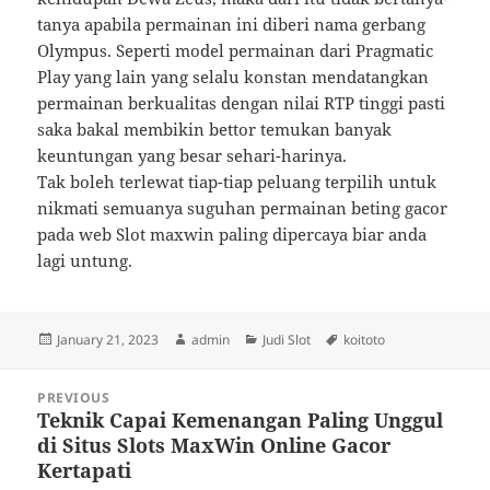
tanya apabila permainan ini diberi nama gerbang
Olympus. Seperti model permainan dari Pragmatic
Play yang lain yang selalu konstan mendatangkan
permainan berkualitas dengan nilai RTP tinggi pasti
saka bakal membikin bettor temukan banyak
keuntungan yang besar sehari-harinya.
Tak boleh terlewat tiap-tiap peluang terpilih untuk
nikmati semuanya suguhan permainan beting gacor
pada web Slot maxwin paling dipercaya biar anda
lagi untung.
Posted
Author
Categories
Tags
January 21, 2023
admin
Judi Slot
koitoto
on
Post
PREVIOUS
navigation
Teknik Capai Kemenangan Paling Unggul
Previous
di Situs Slots MaxWin Online Gacor
post:
Kertapati