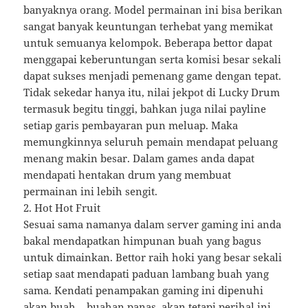
banyaknya orang. Model permainan ini bisa berikan
sangat banyak keuntungan terhebat yang memikat
untuk semuanya kelompok. Beberapa bettor dapat
menggapai keberuntungan serta komisi besar sekali
dapat sukses menjadi pemenang game dengan tepat.
Tidak sekedar hanya itu, nilai jekpot di Lucky Drum
termasuk begitu tinggi, bahkan juga nilai payline
setiap garis pembayaran pun meluap. Maka
memungkinnya seluruh pemain mendapat peluang
menang makin besar. Dalam games anda dapat
mendapati hentakan drum yang membuat
permainan ini lebih sengit.
2. Hot Hot Fruit
Sesuai sama namanya dalam server gaming ini anda
bakal mendapatkan himpunan buah yang bagus
untuk dimainkan. Bettor raih hoki yang besar sekali
setiap saat mendapati paduan lambang buah yang
sama. Kendati penampakan gaming ini dipenuhi
akan buah – buahan panas, akan tetapi perihal ini