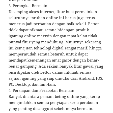
3. Perangkat Bermain
Disamping akses internet, fitur buat permainkan
seluruhnya taruhan online ini harus juga terus-
menerus jadi perhatian dengan baik sekali. Bettor
tidak dapat nikmati semua hidangan produk
igaming online maxwin dengan tepat kalau tidak
punyai fitur yang mendukung. Mujurnya sekarang
ini kemajuan tehnologi digital sangat masif, hingga
mempermudah semua betaruh untuk dapat
mendapat kemenangan amat gacor dengan benar-
benar gampang. Ada sekian banyak fitur gawai yang
bisa dipakai oleh bettor dalam nikmati semua
sajiian igaming yang siap dimulai dari Android, IOS,
PC, Desktop, dan lain-lain.
4. Persiapan dan Perabotan Bermain
Banyak di antara pemain beting online yang kerap
mengindahkan semua penyiapan serta perabotan
yang penting disanggupi sebelumnya bermain.