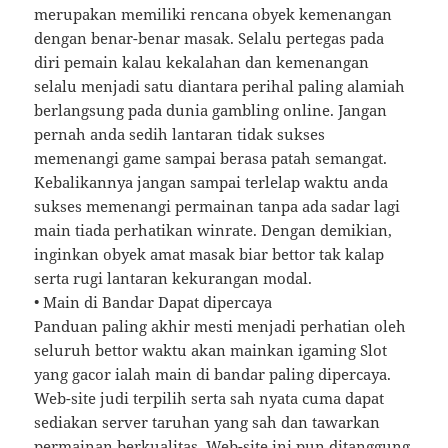
merupakan memiliki rencana obyek kemenangan
dengan benar-benar masak. Selalu pertegas pada
diri pemain kalau kekalahan dan kemenangan
selalu menjadi satu diantara perihal paling alamiah
berlangsung pada dunia gambling online. Jangan
pernah anda sedih lantaran tidak sukses
memenangi game sampai berasa patah semangat.
Kebalikannya jangan sampai terlelap waktu anda
sukses memenangi permainan tanpa ada sadar lagi
main tiada perhatikan winrate. Dengan demikian,
inginkan obyek amat masak biar bettor tak kalap
serta rugi lantaran kekurangan modal.
• Main di Bandar Dapat dipercaya
Panduan paling akhir mesti menjadi perhatian oleh
seluruh bettor waktu akan mainkan igaming Slot
yang gacor ialah main di bandar paling dipercaya.
Web-site judi terpilih serta sah nyata cuma dapat
sediakan server taruhan yang sah dan tawarkan
permainan berkualitas. Web-site ini pun ditanggung