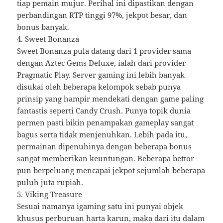
tiap pemain mujur. Perihal ini dipastikan dengan
perbandingan RTP tinggi 97%, jekpot besar, dan
bonus banyak.
4. Sweet Bonanza
Sweet Bonanza pula datang dari 1 provider sama
dengan Aztec Gems Deluxe, ialah dari provider
Pragmatic Play. Server gaming ini lebih banyak
disukai oleh beberapa kelompok sebab punya
prinsip yang hampir mendekati dengan game paling
fantastis seperti Candy Crush. Punya topik dunia
permen pasti bikin penampakan gameplay sangat
bagus serta tidak menjenuhkan. Lebih pada itu,
permainan dipenuhinya dengan beberapa bonus
sangat memberikan keuntungan. Beberapa bettor
pun berpeluang mencapai jekpot sejumlah beberapa
puluh juta rupiah.
5. Viking Treasure
Sesuai namanya igaming satu ini punyai objek
khusus perburuan harta karun, maka dari itu dalam