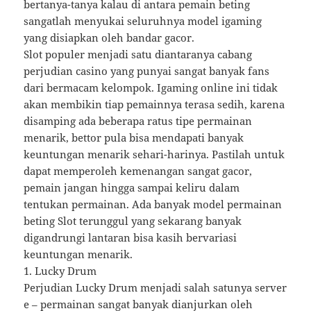
bertanya-tanya kalau di antara pemain beting
sangatlah menyukai seluruhnya model igaming
yang disiapkan oleh bandar gacor.
Slot populer menjadi satu diantaranya cabang
perjudian casino yang punyai sangat banyak fans
dari bermacam kelompok. Igaming online ini tidak
akan membikin tiap pemainnya terasa sedih, karena
disamping ada beberapa ratus tipe permainan
menarik, bettor pula bisa mendapati banyak
keuntungan menarik sehari-harinya. Pastilah untuk
dapat memperoleh kemenangan sangat gacor,
pemain jangan hingga sampai keliru dalam
tentukan permainan. Ada banyak model permainan
beting Slot terunggul yang sekarang banyak
digandrungi lantaran bisa kasih bervariasi
keuntungan menarik.
1. Lucky Drum
Perjudian Lucky Drum menjadi salah satunya server
e – permainan sangat banyak dianjurkan oleh