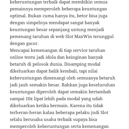
keberuntungan terbaik dapat membikin semua
pemainnya memperoleh beberapa keuntungan
optimal. Bukan cuma hanya itu, betor bisa juga
dengan simpelnya mendapat sangat banyak
keuntungan besar sepanjang untung menjadi
pemenang taruhan di web Slot MaxWin terunggul
dengan gacor.
Mencapai kemenangan di tiap service taruhan
online tentu jadi idola dan keinginan banyak
betaruh di pelosok dunia. Disamping modal
dikeluarkan dapat balik kembali, tapi nilai
keberuntungan dimenangi oleh semuanya betaruh
jadi jauh semakin besar. Bahkan juga keseluruhan
keuntungan diperoleh dapat semakin bertambah
sampai 10x lipat lebih pada modal yang udah
dikeluarkan ketika bermain. Karena itu tidak
terheran-heran kalau beberapa pelaku judi Slot
selalu berusaha usaha terbaik supaya bisa
memperoleh keberuntungan serta kemenangan