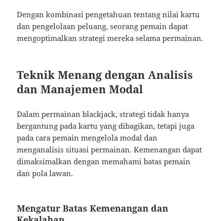
Dengan kombinasi pengetahuan tentang nilai kartu
dan pengelolaan peluang, seorang pemain dapat
mengoptimalkan strategi mereka selama permainan.
Teknik Menang dengan Analisis
dan Manajemen Modal
Dalam permainan blackjack, strategi tidak hanya
bergantung pada kartu yang dibagikan, tetapi juga
pada cara pemain mengelola modal dan
menganalisis situasi permainan. Kemenangan dapat
dimaksimalkan dengan memahami batas pemain
dan pola lawan.
Mengatur Batas Kemenangan dan
Kekalahan