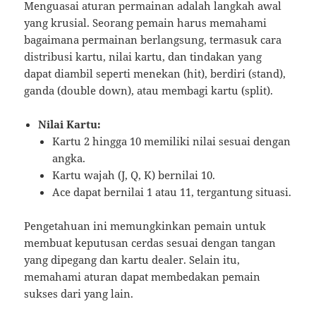
Menguasai aturan permainan adalah langkah awal
yang krusial. Seorang pemain harus memahami
bagaimana permainan berlangsung, termasuk cara
distribusi kartu, nilai kartu, dan tindakan yang
dapat diambil seperti menekan (hit), berdiri (stand),
ganda (double down), atau membagi kartu (split).
Nilai Kartu:
Kartu 2 hingga 10 memiliki nilai sesuai dengan
angka.
Kartu wajah (J, Q, K) bernilai 10.
Ace dapat bernilai 1 atau 11, tergantung situasi.
Pengetahuan ini memungkinkan pemain untuk
membuat keputusan cerdas sesuai dengan tangan
yang dipegang dan kartu dealer. Selain itu,
memahami aturan dapat membedakan pemain
sukses dari yang lain.