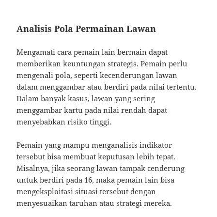
Analisis Pola Permainan Lawan
Mengamati cara pemain lain bermain dapat
memberikan keuntungan strategis. Pemain perlu
mengenali pola, seperti kecenderungan lawan
dalam menggambar atau berdiri pada nilai tertentu.
Dalam banyak kasus, lawan yang sering
menggambar kartu pada nilai rendah dapat
menyebabkan risiko tinggi.
Pemain yang mampu menganalisis indikator
tersebut bisa membuat keputusan lebih tepat.
Misalnya, jika seorang lawan tampak cenderung
untuk berdiri pada 16, maka pemain lain bisa
mengeksploitasi situasi tersebut dengan
menyesuaikan taruhan atau strategi mereka.