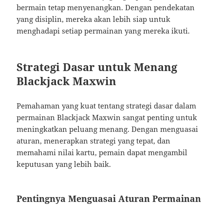
bermain tetap menyenangkan. Dengan pendekatan
yang disiplin, mereka akan lebih siap untuk
menghadapi setiap permainan yang mereka ikuti.
Strategi Dasar untuk Menang
Blackjack Maxwin
Pemahaman yang kuat tentang strategi dasar dalam
permainan Blackjack Maxwin sangat penting untuk
meningkatkan peluang menang. Dengan menguasai
aturan, menerapkan strategi yang tepat, dan
memahami nilai kartu, pemain dapat mengambil
keputusan yang lebih baik.
Pentingnya Menguasai Aturan Permainan