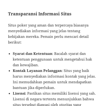
Transparansi Informasi Situs
Situs poker yang aman dan terpercaya biasanya
menyediakan informasi yang jelas tentang
kebijakan mereka. Pemain perlu mencari detail
berikut:
Syarat dan Ketentuan
: Bacalah syarat dan
ketentuan penggunaan untuk mengetahui hak
dan kewajiban.
Kontak Layanan Pelanggan
: Situs yang baik
harus menyediakan informasi kontak yang jelas.
Ini memudahkan pemain untuk mendapatkan
bantuan jika diperlukan.
Lisensi
: Pastikan situs memiliki lisensi yang sah.
Lisensi di negara tertentu menunjukkan bahwa
situs tersebut diawasi oleh otoritas yang