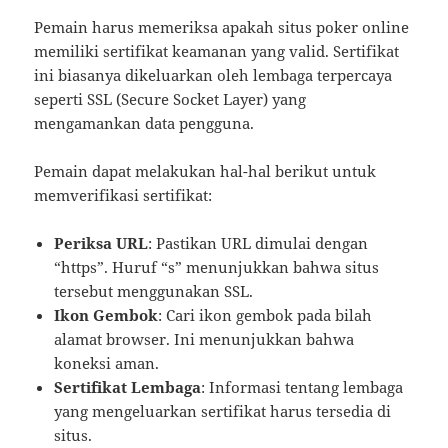
Pemain harus memeriksa apakah situs poker online
memiliki sertifikat keamanan yang valid. Sertifikat
ini biasanya dikeluarkan oleh lembaga terpercaya
seperti SSL (Secure Socket Layer) yang
mengamankan data pengguna.
Pemain dapat melakukan hal-hal berikut untuk
memverifikasi sertifikat:
Periksa URL
: Pastikan URL dimulai dengan
“https”. Huruf “s” menunjukkan bahwa situs
tersebut menggunakan SSL.
Ikon Gembok
: Cari ikon gembok pada bilah
alamat browser. Ini menunjukkan bahwa
koneksi aman.
Sertifikat Lembaga
: Informasi tentang lembaga
yang mengeluarkan sertifikat harus tersedia di
situs.