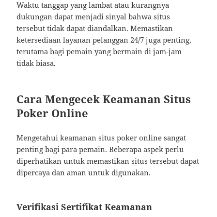
Waktu tanggap yang lambat atau kurangnya
dukungan dapat menjadi sinyal bahwa situs
tersebut tidak dapat diandalkan. Memastikan
ketersediaan layanan pelanggan 24/7 juga penting,
terutama bagi pemain yang bermain di jam-jam
tidak biasa.
Cara Mengecek Keamanan Situs
Poker Online
Mengetahui keamanan situs poker online sangat
penting bagi para pemain. Beberapa aspek perlu
diperhatikan untuk memastikan situs tersebut dapat
dipercaya dan aman untuk digunakan.
Verifikasi Sertifikat Keamanan