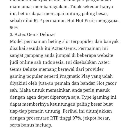
main amat membahagiakan. Tidak sekedar hanya
itu, bettor dapat mencapai untung paling besar,
sebab nilai RTP permainan Hot Hot Fruit menggapai
96%
3. Aztec Gems Deluxe
Model permainan beting slot terpopuler dan banyak
disukai sesudah itu Aztec Gems. Permainan ini
sangat gampang anda jumpai di beberapa website
judi online sah Indonesia. Ini disebabkan Aztec
Gems Deluxe memang berawal dari provider
gaming populer seperti Pragmatic Play yang udah
diyakini oleh juta-an pemain dan bandar Slot gacor
sah. Maka untuk memainkan anda perlu masuk
dengan agen dapat dipercaya saja. Type igaming ini
dapat memberinya keuntungan paling besar buat
tiap-tiap pemain untung. Perihal ini ditunjukkan
dengan prosentase RTP tinggi 97%, jekpot besar,
serta bonus meluap.