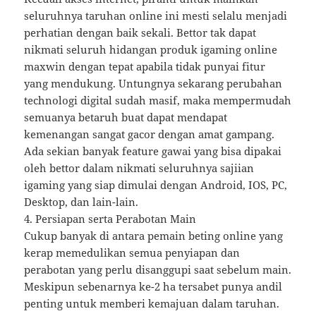
seluruhnya taruhan online ini mesti selalu menjadi
perhatian dengan baik sekali. Bettor tak dapat
nikmati seluruh hidangan produk igaming online
maxwin dengan tepat apabila tidak punyai fitur
yang mendukung. Untungnya sekarang perubahan
technologi digital sudah masif, maka mempermudah
semuanya betaruh buat dapat mendapat
kemenangan sangat gacor dengan amat gampang.
Ada sekian banyak feature gawai yang bisa dipakai
oleh bettor dalam nikmati seluruhnya sajiian
igaming yang siap dimulai dengan Android, IOS, PC,
Desktop, dan lain-lain.
4. Persiapan serta Perabotan Main
Cukup banyak di antara pemain beting online yang
kerap memedulikan semua penyiapan dan
perabotan yang perlu disanggupi saat sebelum main.
Meskipun sebenarnya ke-2 ha tersabet punya andil
penting untuk memberi kemajuan dalam taruhan.