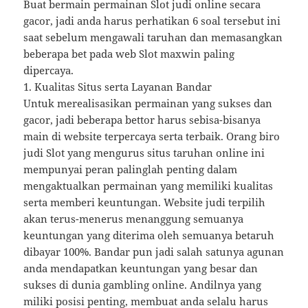
Buat bermain permainan Slot judi online secara
gacor, jadi anda harus perhatikan 6 soal tersebut ini
saat sebelum mengawali taruhan dan memasangkan
beberapa bet pada web Slot maxwin paling
dipercaya.
1. Kualitas Situs serta Layanan Bandar
Untuk merealisasikan permainan yang sukses dan
gacor, jadi beberapa bettor harus sebisa-bisanya
main di website terpercaya serta terbaik. Orang biro
judi Slot yang mengurus situs taruhan online ini
mempunyai peran palinglah penting dalam
mengaktualkan permainan yang memiliki kualitas
serta memberi keuntungan. Website judi terpilih
akan terus-menerus menanggung semuanya
keuntungan yang diterima oleh semuanya betaruh
dibayar 100%. Bandar pun jadi salah satunya agunan
anda mendapatkan keuntungan yang besar dan
sukses di dunia gambling online. Andilnya yang
miliki posisi penting, membuat anda selalu harus