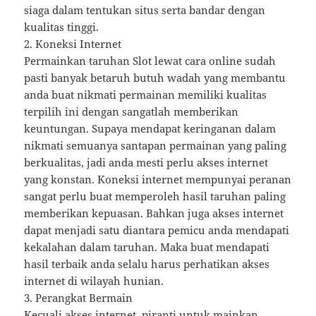
siaga dalam tentukan situs serta bandar dengan
kualitas tinggi.
2. Koneksi Internet
Permainkan taruhan Slot lewat cara online sudah
pasti banyak betaruh butuh wadah yang membantu
anda buat nikmati permainan memiliki kualitas
terpilih ini dengan sangatlah memberikan
keuntungan. Supaya mendapat keringanan dalam
nikmati semuanya santapan permainan yang paling
berkualitas, jadi anda mesti perlu akses internet
yang konstan. Koneksi internet mempunyai peranan
sangat perlu buat memperoleh hasil taruhan paling
memberikan kepuasan. Bahkan juga akses internet
dapat menjadi satu diantara pemicu anda mendapati
kekalahan dalam taruhan. Maka buat mendapati
hasil terbaik anda selalu harus perhatikan akses
internet di wilayah hunian.
3. Perangkat Bermain
Kecuali akses internet, piranti untuk mainkan