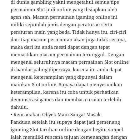
di dunia gambling yakni mengetahui semua tipe
permainan Slot judi online yang disiapkan oleh
agen sah. Macam permainan igaming online ini
miliki sejumlah jenis dengan peraturan serta
peraturan main yang beda. Tidak hanya itu, ciri-ciri
dari tiap macam permainan akan juga tidak serupa,
maka dari itu anda mesti dapat dengan tepat
memastikan macam permainan terunggul. Dengan
mengenal seluruhnya macam permainan Slot online
di bandar paling dipercaya, karena itu anda dapat
mengenal keterampilan yang dipunyai dalam
mainkan Slot online. Supaya dapat menyesuaikan
keterampilan, karena itu coba untuk perhatikan
demonstrasi games dan membaca uraian terlebih
dahulu.
• Rencanakan Obyek Main Sangat Masak
Panduan setelah itu supaya dapat jadi pemenang
igaming Slot taruhan online dengan begitu simpel
ialah memiliki rencana tujuan kemenangan dengan