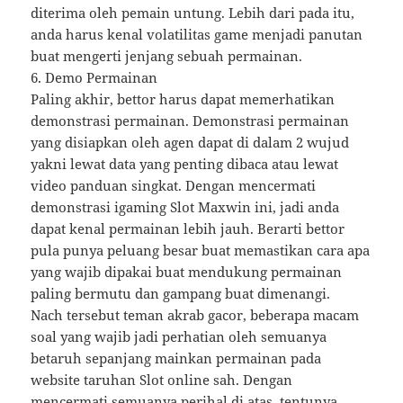
diterima oleh pemain untung. Lebih dari pada itu,
anda harus kenal volatilitas game menjadi panutan
buat mengerti jenjang sebuah permainan.
6. Demo Permainan
Paling akhir, bettor harus dapat memerhatikan
demonstrasi permainan. Demonstrasi permainan
yang disiapkan oleh agen dapat di dalam 2 wujud
yakni lewat data yang penting dibaca atau lewat
video panduan singkat. Dengan mencermati
demonstrasi igaming Slot Maxwin ini, jadi anda
dapat kenal permainan lebih jauh. Berarti bettor
pula punya peluang besar buat memastikan cara apa
yang wajib dipakai buat mendukung permainan
paling bermutu dan gampang buat dimenangi.
Nach tersebut teman akrab gacor, beberapa macam
soal yang wajib jadi perhatian oleh semuanya
betaruh sepanjang mainkan permainan pada
website taruhan Slot online sah. Dengan
mencermati semuanya perihal di atas, tentunya