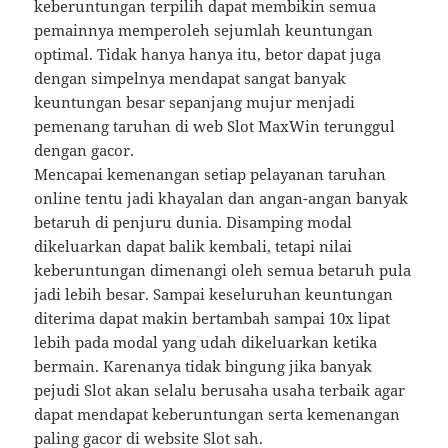
keberuntungan terpilih dapat membikin semua
pemainnya memperoleh sejumlah keuntungan
optimal. Tidak hanya hanya itu, betor dapat juga
dengan simpelnya mendapat sangat banyak
keuntungan besar sepanjang mujur menjadi
pemenang taruhan di web Slot MaxWin terunggul
dengan gacor.
Mencapai kemenangan setiap pelayanan taruhan
online tentu jadi khayalan dan angan-angan banyak
betaruh di penjuru dunia. Disamping modal
dikeluarkan dapat balik kembali, tetapi nilai
keberuntungan dimenangi oleh semua betaruh pula
jadi lebih besar. Sampai keseluruhan keuntungan
diterima dapat makin bertambah sampai 10x lipat
lebih pada modal yang udah dikeluarkan ketika
bermain. Karenanya tidak bingung jika banyak
pejudi Slot akan selalu berusaha usaha terbaik agar
dapat mendapat keberuntungan serta kemenangan
paling gacor di website Slot sah.