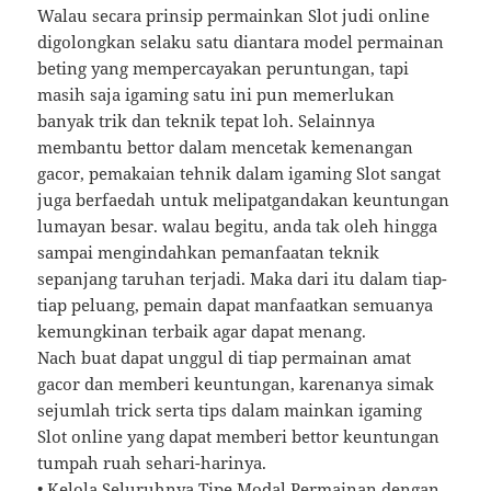
Walau secara prinsip permainkan Slot judi online
digolongkan selaku satu diantara model permainan
beting yang mempercayakan peruntungan, tapi
masih saja igaming satu ini pun memerlukan
banyak trik dan teknik tepat loh. Selainnya
membantu bettor dalam mencetak kemenangan
gacor, pemakaian tehnik dalam igaming Slot sangat
juga berfaedah untuk melipatgandakan keuntungan
lumayan besar. walau begitu, anda tak oleh hingga
sampai mengindahkan pemanfaatan teknik
sepanjang taruhan terjadi. Maka dari itu dalam tiap-
tiap peluang, pemain dapat manfaatkan semuanya
kemungkinan terbaik agar dapat menang.
Nach buat dapat unggul di tiap permainan amat
gacor dan memberi keuntungan, karenanya simak
sejumlah trick serta tips dalam mainkan igaming
Slot online yang dapat memberi bettor keuntungan
tumpah ruah sehari-harinya.
• Kelola Seluruhnya Tipe Modal Permainan dengan