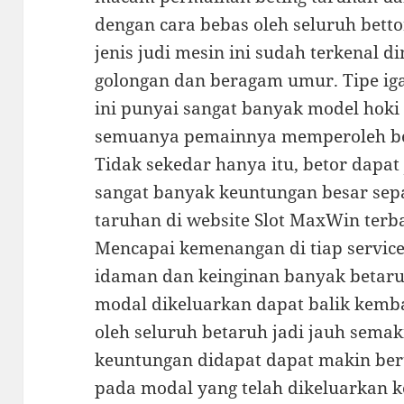
dengan cara bebas oleh seluruh betto
jenis judi mesin ini sudah terkenal 
golongan dan beragam umur. Tipe iga
ini punyai sangat banyak model hok
semuanya pemainnya memperoleh be
Tidak sekedar hanya itu, betor dapat
sangat banyak keuntungan besar sep
taruhan di website Slot MaxWin terb
Mencapai kemenangan di tiap service 
idaman dan keinginan banyak betaruh
modal dikeluarkan dapat balik kembal
oleh seluruh betaruh jadi jauh sema
keuntungan didapat dapat makin ber
pada modal yang telah dikeluarkan k