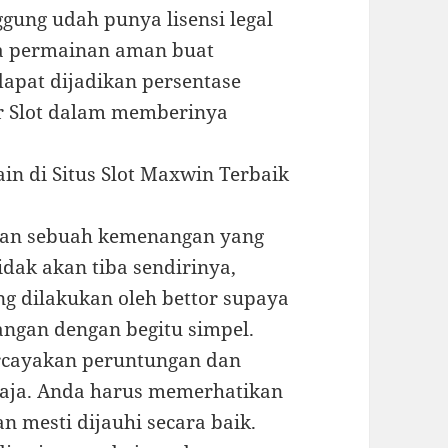
nggung udah punya lisensi legal
a permainan aman buat
dapat dijadikan persentase
ar Slot dalam memberinya
in di Situs Slot Maxwin Terbaik
nkan sebuah kemenangan yang
dak akan tiba sendirinya,
g dilakukan oleh bettor supaya
ngan dengan begitu simpel.
cayakan peruntungan dan
saja. Anda harus memerhatikan
n mesti dijauhi secara baik.