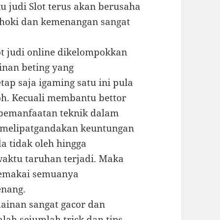
u judi Slot terus akan berusaha
 hoki dan kemenangan sangat
t judi online dikelompokkan
inan beting yang
ap saja igaming satu ini pula
loh. Kecuali membantu bettor
pemanfaatan teknik dalam
t melipatgandakan keuntungan
a tidak oleh hingga
aktu taruhan terjadi. Maka
memakai semuanya
enang.
ainan sangat gacor dan
lah sejumlah trick dan tips