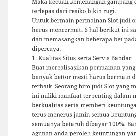
Maka kecuali kemenangan gampang di
terlepas dari resiko bikin rugi.
Untuk bermain permainan Slot judi on
harus mencermati 6 hal berikut ini 
dan memasangkan beberapa bet pada
dipercaya.
1. Kualitas Situs serta Servis Bandar
Buat merealisasikan permainan yang 
banyak bettor mesti harus bermain d
terbaik. Seorang biro judi Slot yang 
ini miliki manfaat terpenting dalam
berkualitas serta memberi keuntungan
terus-menerus jamin semua keuntung
semuanya betaruh dibayar 100%. Ban
agunan anda peroleh keuntungan yan