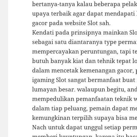
bertanya-tanya kalau beberapa pelak
upaya terbaik agar dapat mendapati
gacor pada website Slot sah.
Kendati pada prinsipnya mainkan Slo
sebagai satu diantaranya type perma
mempercayakan peruntungan, tapi tet
butuh banyak kiat dan tehnik tepat 
dalam mencetak kemenangan gacor, 
igaming Slot sangat bermanfaat bua
lumayan besar. walaupun begitu, and
mempedulikan pemanfaatan teknik w
dalam tiap peluang, pemain dapat 
kemungkinan terpilih supaya bisa m
Nach untuk dapat unggul setiap perm
memberi keuntungan, karena itu baca