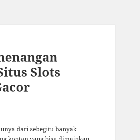
emenangan
Situs Slots
Gacor
atunya dari sebegitu banyak
ng kontan yang bisa dimainkan