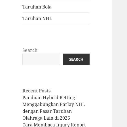
Taruhan Bola
Taruhan NHL
Search
SEARCH
Recent Posts
Panduan Hybrid Betting:
Menggabungkan Parlay NHL
dengan Pasar Taruhan
Olahraga Lain di 2026
Cara Membaca Injury Report