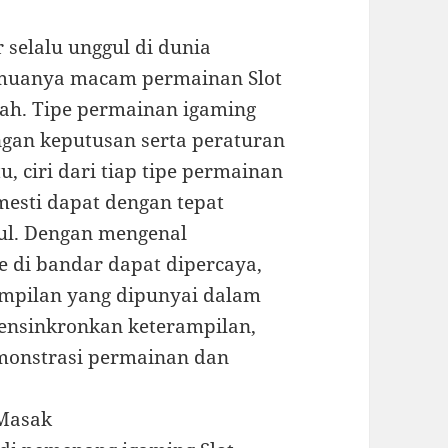
selalu unggul di dunia
muanya macam permainan Slot
 sah. Tipe permainan igaming
ngan keputusan serta peraturan
u, ciri dari tiap tipe permainan
mesti dapat dengan tepat
ul. Dengan mengenal
e di bandar dapat dipercaya,
ampilan yang dipunyai dalam
mensinkronkan keterampilan,
emonstrasi permainan dan
 Masak