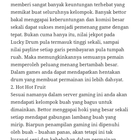
memberi sangat banyak keuntungan terhebat yang
memikat buat seluruhnya kelompok. Banyak bettor
bakal menggapai keberuntungan dan komisi besar
sekali dapat sukses menjadi pemenang game dengan
tepat. Bukan cuma hanya itu, nilai jekpot pada
Lucky Drum pula termasuk tinggi sekali, sampai
nilai payline setiap garis pembayaran pula tumpah
ruah. Maka memungkinkannya semuanya pemain
memperoleh peluang menang bertambah besar.
Dalam games anda dapat mendapatkan hentakan
drum yang membuat permainan ini lebih dahsyat.
2. Hot Hot Fruit
Sesuai namanya dalam server gaming ini anda akan
mendapati kelompok buah yang bagus untuk
dimainkan. Bettor menggapai hoki yang besar sekali
setiap mendapat gabungan lambang buah yang
mirip. Biarpun penampilan gaming ini dipenuhi
oleh buah – buahan panas, akan tetapi ini tak
kurangi seni dan kehebohan dalam permainan.