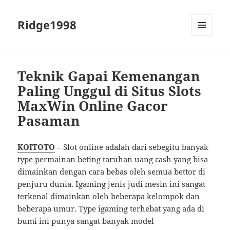
Ridge1998
MENU
AND
WIDGETS
Teknik Gapai Kemenangan
Paling Unggul di Situs Slots
MaxWin Online Gacor
Pasaman
KOITOTO
– Slot online adalah dari sebegitu banyak
type permainan beting taruhan uang cash yang bisa
dimainkan dengan cara bebas oleh semua bettor di
penjuru dunia. Igaming jenis judi mesin ini sangat
terkenal dimainkan oleh beberapa kelompok dan
beberapa umur. Type igaming terhebat yang ada di
bumi ini punya sangat banyak model