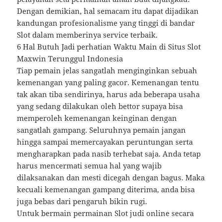
Dengan demikian, hal semacam itu dapat dijadikan
kandungan profesionalisme yang tinggi di bandar
Slot dalam memberinya service terbaik.
6 Hal Butuh Jadi perhatian Waktu Main di Situs Slot
Maxwin Terunggul Indonesia
Tiap pemain jelas sangatlah menginginkan sebuah
kemenangan yang paling gacor. Kemenangan tentu
tak akan tiba sendirinya, harus ada beberapa usaha
yang sedang dilakukan oleh bettor supaya bisa
memperoleh kemenangan keinginan dengan
sangatlah gampang. Seluruhnya pemain jangan
hingga sampai memercayakan peruntungan serta
mengharapkan pada nasib terhebat saja. Anda tetap
harus mencermati semua hal yang wajib
dilaksanakan dan mesti dicegah dengan bagus. Maka
kecuali kemenangan gampang diterima, anda bisa
juga bebas dari pengaruh bikin rugi.
Untuk bermain permainan Slot judi online secara