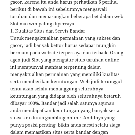
gacor, karena itu anda harus perhatikan 6 perihal
berikut di bawah ini sebelumnya mengawali
taruhan dan memasangkan beberapa bet dalam web
Slot maxwin paling dipercaya.
1. Kualitas Situs dan Servis Bandar
Untuk mengaktualkan permainan yang sukses dan
gacor, jadi banyak bettor harus sedapat mungkin
bermain pada website terpercaya dan terbaik. Orang
agen judi Slot yang mengatur situs taruhan online
ini mempunyai manfaat terpenting dalam
mengaktualkan permainan yang memiliki kualitas
serta memberikan keuntungan. Web judi terunggul
tentu akan selalu menanggung seluruhnya
keuntungan yang didapat oleh seluruhnya betaruh
dibayar 100%. Bandar jadi salah satunya agunan
anda mendapatkan keuntungan yang banyak serta
sukses di dunia gambling online. Andilnya yang
punya posisi penting, bikin anda mesti selalu siaga
dalam memastikan situs serta bandar dengan