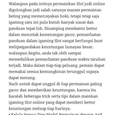
Walaupun pada intinya permainkan Slot judi online
digolongkan jadi salah satunya macam permainan
beting yang memercayakan hoki, tetapi tetap saja
igaming satu ini pula butuh banyak siasat dan
panduan tepat loh. Disamping membantu bettor
dalam mencetak kemenangan gacor, pemanfaatan
panduan dalam igaming Slot sangat berfungsi buat
melipatgandakan keuntungan lumayan besar.
walaupun begitu, anda tak oleh sampai
memedulikan pemanfaatan panduan waktu taruhan
terjadi. Maka dalam tiap-tiap peluang, pemain dapat
memakai semua kemungkinan terunggul supaya
dapat menang.
Nach untuk dapat unggul di tiap permainan paling
gacor dan memberikan keuntungan, karena itu
bacalah beberapa trick serta tips dalam mainkan
igaming Slot online yang dapat memberi bettor
keuntungan meluap tiap harinya.
• Kelola Semua Tipe Modal Permainan dengan Arif