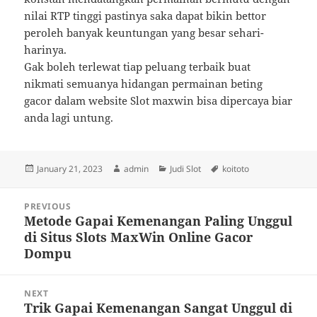
nilai RTP tinggi pastinya saka dapat bikin bettor
peroleh banyak keuntungan yang besar sehari-
harinya.
Gak boleh terlewat tiap peluang terbaik buat
nikmati semuanya hidangan permainan beting
gacor dalam website Slot maxwin bisa dipercaya biar
anda lagi untung.
Posted
Author
Categories
Tags
January 21, 2023
admin
Judi Slot
koitoto
on
Post
PREVIOUS
navigation
Metode Gapai Kemenangan Paling Unggul
Previous
di Situs Slots MaxWin Online Gacor
post:
Dompu
NEXT
Trik Gapai Kemenangan Sangat Unggul di
Next