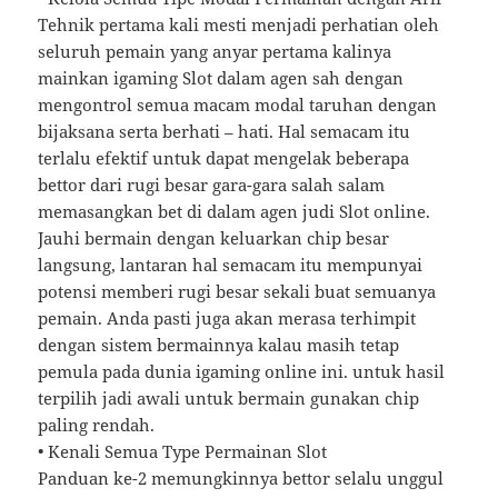
Tehnik pertama kali mesti menjadi perhatian oleh
seluruh pemain yang anyar pertama kalinya
mainkan igaming Slot dalam agen sah dengan
mengontrol semua macam modal taruhan dengan
bijaksana serta berhati – hati. Hal semacam itu
terlalu efektif untuk dapat mengelak beberapa
bettor dari rugi besar gara-gara salah salam
memasangkan bet di dalam agen judi Slot online.
Jauhi bermain dengan keluarkan chip besar
langsung, lantaran hal semacam itu mempunyai
potensi memberi rugi besar sekali buat semuanya
pemain. Anda pasti juga akan merasa terhimpit
dengan sistem bermainnya kalau masih tetap
pemula pada dunia igaming online ini. untuk hasil
terpilih jadi awali untuk bermain gunakan chip
paling rendah.
• Kenali Semua Type Permainan Slot
Panduan ke-2 memungkinnya bettor selalu unggul