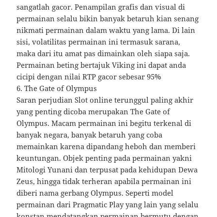
sangatlah gacor. Penampilan grafis dan visual di
permainan selalu bikin banyak betaruh kian senang
nikmati permainan dalam waktu yang lama. Di lain
sisi, volatilitas permainan ini termasuk sarana,
maka dari itu amat pas dimainkan oleh siapa saja.
Permainan beting bertajuk Viking ini dapat anda
cicipi dengan nilai RTP gacor sebesar 95%
6. The Gate of Olympus
Saran perjudian Slot online terunggul paling akhir
yang penting dicoba merupakan The Gate of
Olympus. Macam permainan ini begitu terkenal di
banyak negara, banyak betaruh yang coba
memainkan karena dipandang heboh dan memberi
keuntungan. Objek penting pada permainan yakni
Mitologi Yunani dan terpusat pada kehidupan Dewa
Zeus, hingga tidak terheran apabila permainan ini
diberi nama gerbang Olympus. Seperti model
permainan dari Pragmatic Play yang lain yang selalu
konstan mendatangkan permainan bermutu dengan