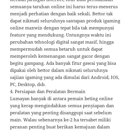
semuanya taruhan online ini harus terus-menerus
menjadi perhatian dengan baik sekali. Bettor tak
dapat nikmati seluruhnya santapan produk igaming
online maxwin dengan tepat bila tak mempunyai
feature yang mendukung. Untungnya waktu ini
perubahan tehnologi digital sangat masif, hingga
mempermudah semua betaruh untuk dapat
memperoleh kemenangan sangat gacor dengan
begitu gampang. Ada banyak fitur gawai yang bisa
dipakai oleh bettor dalam nikmati seluruhnya
sajiian igaming yang ada dimulai dari Android, IOS,
PC, Desktop, dsb.
4. Persiapan dan Peralatan Bermain
Lumayan banyak di antara pemain beting online
yang kerap mengindahkan semua penyiapan dan
peralatan yang penting disanggupi saat sebelum
main. Walau sebenarnya ke-2 ha tersabet miliki
peranan penting buat berikan kemajuan dalam