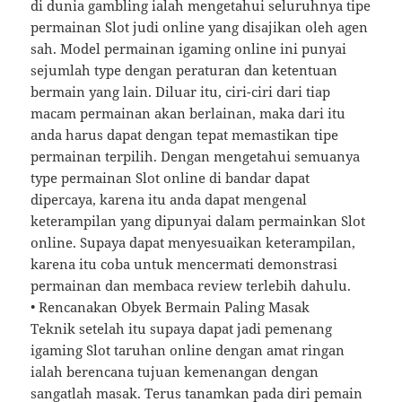
di dunia gambling ialah mengetahui seluruhnya tipe
permainan Slot judi online yang disajikan oleh agen
sah. Model permainan igaming online ini punyai
sejumlah type dengan peraturan dan ketentuan
bermain yang lain. Diluar itu, ciri-ciri dari tiap
macam permainan akan berlainan, maka dari itu
anda harus dapat dengan tepat memastikan tipe
permainan terpilih. Dengan mengetahui semuanya
type permainan Slot online di bandar dapat
dipercaya, karena itu anda dapat mengenal
keterampilan yang dipunyai dalam permainkan Slot
online. Supaya dapat menyesuaikan keterampilan,
karena itu coba untuk mencermati demonstrasi
permainan dan membaca review terlebih dahulu.
• Rencanakan Obyek Bermain Paling Masak
Teknik setelah itu supaya dapat jadi pemenang
igaming Slot taruhan online dengan amat ringan
ialah berencana tujuan kemenangan dengan
sangatlah masak. Terus tanamkan pada diri pemain