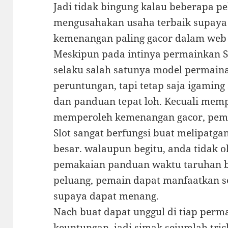
Jadi tidak bingung kalau beberapa pel
mengusahakan usaha terbaik supaya 
kemenangan paling gacor dalam web 
Meskipun pada intinya permainkan Sl
selaku salah satunya model permai
peruntungan, tapi tetap saja igaming 
dan panduan tepat loh. Kecuali me
memperoleh kemenangan gacor, pema
Slot sangat berfungsi buat melipat
besar. walaupun begitu, anda tidak 
pemakaian panduan waktu taruhan be
peluang, pemain dapat manfaatkan 
supaya dapat menang.
Nach buat dapat unggul di tiap perm
keuntungan, jadi simak sejumlah tri