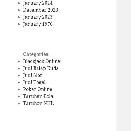
January 2024
December 2023
January 2023
January 1970
Categories
Blackjack Online
Judi Balap Kuda
Judi Slot
Judi Togel
Poker Online
Taruhan Bola
Taruhan NHL