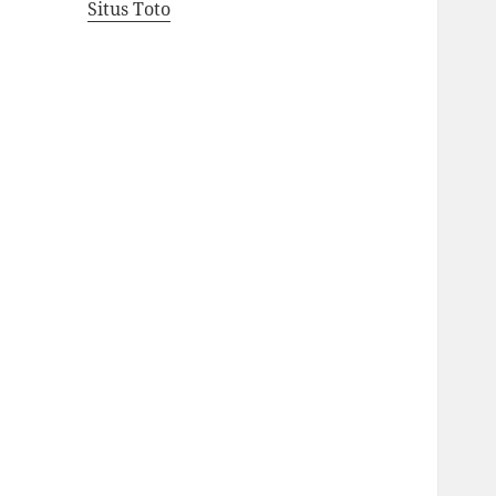
Situs Toto