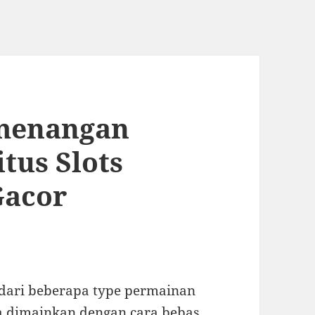
emenangan
tus Slots
Gacor
a dari beberapa type permainan
sa dimainkan dengan cara bebas