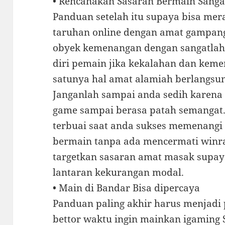
• Rencanakan Sasaran Bermain Sang
Panduan setelah itu supaya bisa mer
taruhan online dengan amat gampan
obyek kemenangan dengan sangatlah
diri pemain jika kekalahan dan kemen
satunya hal amat alamiah berlangsun
Janganlah sampai anda sedih karena 
game sampai berasa patah semangat.
terbuai saat anda sukses memenangi 
bermain tanpa ada mencermati winra
targetkan sasaran amat masak supaya
lantaran kekurangan modal.
• Main di Bandar Bisa dipercaya
Panduan paling akhir harus menjadi 
bettor waktu ingin mainkan igaming S