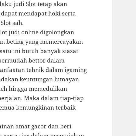
aku judi Slot tetap akan
dapat mendapat hoki serta
Slot sah.
ot judi online digolongkan
nan beting yang memercayakan
satu ini butuh banyak siasat
mpermudah bettor dalam
nfaatan tehnik dalam igaming
gandakan keuntungan lumayan
oleh hingga memedulikan
rjalan. Maka dalam tiap-tiap
semua kemungkinan terbaik
ainan amat gacor dan beri
ck serta tips dalam permainkan