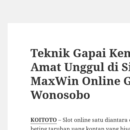
Teknik Gapai K
Amat Unggul di Si
MaxWin Online 
Wonosobo
KOITOTO
– Slot online satu diantar
beting taruhan uang kontan yang bi