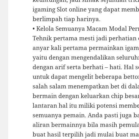
igaming Slot online yang dapat mem
berlimpah tiap harinya.
• Kelola Semuanya Macam Modal Per
Tehnik pertama mesti jadi perhatia
anyar kali pertama permainkan igami
yaitu dengan mengendalikan seluru
dengan arif serta berhati – hati. Hal
untuk dapat mengelit beberapa bettor
salah salam menempatkan bet di dalam
bermain dengan keluarkan chip besar
lantaran hal itu miliki potensi membe
semuanya pemain. Anda pasti juga b
aliran bermainnya bila masih pemula 
buat hasil terpilih jadi mulai buat m