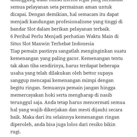
semua pelayanan seta permainan aman untuk
dicapai. Dengan demikian, hal semacam itu dapat
menjadi kandungan profesionalisme yang tinggi di
bandar Slot dalam berikan pelayanan terbaik.
6 Perihal Perlu Menjadi perhatian Waktu Main di
Situs Slot Maxwin Terhebat Indonesia
Tiap pemain pastinya sangatlah menginginkan suatu
kemenangan yang paling gacor. Kemenangan tentu
tak akan tiba sendirinya, harus terdapat beberapa
usaha yang telah dilakukan oleh bettor supaya
sanggup mencapai kemenangan mimpi dengan
begitu ringan. Semuanya pemain jangan hingga
memercayakan hoki serta mengharap di nasib
terunggul saja. Anda tetap harus mencermati semua
hal yang wajib dikerjakan dan mesti dijauhi secara
baik. Maka dari itu selainnya kemenangan ringan
diperoleh, anda bisa juga lolos dari resiko bikin
rugi.