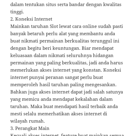
dalam tentukan situs serta bandar dengan kwalitas
tinggi.
2. Koneksi Internet
Mainkan taruhan Slot lewat cara online sudah pasti
banyak betaruh perlu alat yang membantu anda
buat nikmati permainan berkualitas terunggul ini
dengan begitu beri keuntungan. Biar mendapat
keluasaan dalam nikmati seluruhnya hidangan
permainan yang paling berkualitas, jadi anda harus
memerlukan akses internet yang konstan. Koneksi
internet punyai peranan sangat perlu buat
memperoleh hasil taruhan paling mengesankan.
Bahkan juga akses internet dapat jadi salah satunya
yang memicu anda mendapat kekalahan dalam
taruhan. Maka buat mendapati hasil terbaik anda
mesti selalu memerhatikan akses internet di
wilayah rumah.
3. Perangkat Main
Kecuali akses internet, feature buat mainkan semua