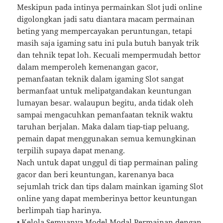
Meskipun pada intinya permainkan Slot judi online
digolongkan jadi satu diantara macam permainan
beting yang mempercayakan peruntungan, tetapi
masih saja igaming satu ini pula butuh banyak trik
dan tehnik tepat loh. Kecuali mempermudah bettor
dalam memperoleh kemenangan gacor,
pemanfaatan teknik dalam igaming Slot sangat
bermanfaat untuk melipatgandakan keuntungan
lumayan besar. walaupun begitu, anda tidak oleh
sampai mengacuhkan pemanfaatan teknik waktu
taruhan berjalan. Maka dalam tiap-tiap peluang,
pemain dapat menggunakan semua kemungkinan
terpilih supaya dapat menang.
Nach untuk dapat unggul di tiap permainan paling
gacor dan beri keuntungan, karenanya baca
sejumlah trick dan tips dalam mainkan igaming Slot
online yang dapat memberinya bettor keuntungan
berlimpah tiap harinya.
• Kelola Semuanya Model Modal Permainan dengan