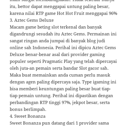
itu, bettor dapat menggapai untung paling besar,
karena nilai RTP game Hot Hot Fruit menggapai 96%
3. Aztec Gems Deluxe
Macam game beting slot terkenal dan banyak
digandrungi sesudah itu Aztec Gems. Permainan ini
sangat ringan anda jumpai di banyak blog judi
online sah Indonesia. Perihal ini dipicu Aztec Gems
Deluxe benar-benar asal dari provider gaming
populer seperti Pragmatic Play yang telah dipercayai
oleh juta-an pemain serta bandar Slot gacor sah.
Maka buat memainkan anda cuman perlu masuk
dengan agen paling dipercaya saja. Type igaming ini
bisa memberi keuntungan paling besar buat tiap-
tiap pemain untung. Perihal ini dipastikan dengan
perbandingan RTP tinggi 97%, jekpot besar, serta
bonus berlimpah.
4. Sweet Bonanza
Sweet Bonanza pun datang dari 1 provider sama