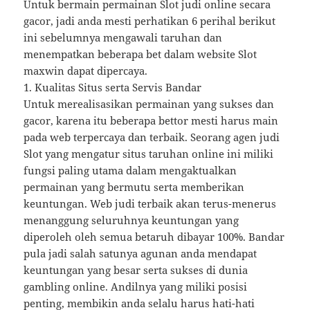
Untuk bermain permainan Slot judi online secara
gacor, jadi anda mesti perhatikan 6 perihal berikut
ini sebelumnya mengawali taruhan dan
menempatkan beberapa bet dalam website Slot
maxwin dapat dipercaya.
1. Kualitas Situs serta Servis Bandar
Untuk merealisasikan permainan yang sukses dan
gacor, karena itu beberapa bettor mesti harus main
pada web terpercaya dan terbaik. Seorang agen judi
Slot yang mengatur situs taruhan online ini miliki
fungsi paling utama dalam mengaktualkan
permainan yang bermutu serta memberikan
keuntungan. Web judi terbaik akan terus-menerus
menanggung seluruhnya keuntungan yang
diperoleh oleh semua betaruh dibayar 100%. Bandar
pula jadi salah satunya agunan anda mendapat
keuntungan yang besar serta sukses di dunia
gambling online. Andilnya yang miliki posisi
penting, membikin anda selalu harus hati-hati