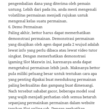
pengembalian dana yang diterima oleh pemain
untung. Lebih dari pada itu, anda mesti mengenali
volatilitas permainan menjadi rujukan untuk
mengenal kelas suatu permainan.
6. Demo Permainan
Paling akhir, bettor harus dapat memerhatikan
demonstrasi permainan. Demonstrasi permainan
yang disajikan oleh agen dapat pada 2 wujud adalah
lewat info yang perlu dibaca atau lewat video tutor
singkat. Dengan memerhatikan demonstrasi
igaming Slot Maxwin ini, karenanya anda dapat
mengetahui permainan lebih jauh. Maknanya bettor
pula miliki peluang besar untuk tentukan cara apa
yang penting dipakai buat mendukung permainan
paling berkualitas dan gampang buat dimenangi.
Nach tersebut sahabat gacor, beberapa model soal
yang wajib menjadi perhatian oleh semua betaruh
sepanjang permainkan permainan dalam website
taruhan Slot online sah. Dengan perhatikan