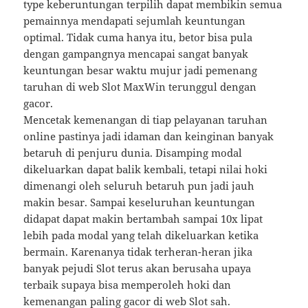
type keberuntungan terpilih dapat membikin semua
pemainnya mendapati sejumlah keuntungan
optimal. Tidak cuma hanya itu, betor bisa pula
dengan gampangnya mencapai sangat banyak
keuntungan besar waktu mujur jadi pemenang
taruhan di web Slot MaxWin terunggul dengan
gacor.
Mencetak kemenangan di tiap pelayanan taruhan
online pastinya jadi idaman dan keinginan banyak
betaruh di penjuru dunia. Disamping modal
dikeluarkan dapat balik kembali, tetapi nilai hoki
dimenangi oleh seluruh betaruh pun jadi jauh
makin besar. Sampai keseluruhan keuntungan
didapat dapat makin bertambah sampai 10x lipat
lebih pada modal yang telah dikeluarkan ketika
bermain. Karenanya tidak terheran-heran jika
banyak pejudi Slot terus akan berusaha upaya
terbaik supaya bisa memperoleh hoki dan
kemenangan paling gacor di web Slot sah.